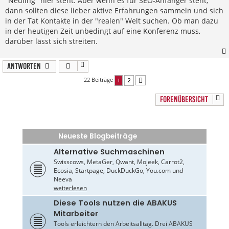
"Neuling" hier steht. Aber wenn es für SEO-Anfänger steht,
dann sollten diese lieber aktive Erfahrungen sammeln und sich
in der Tat Kontakte in der "realen" Welt suchen. Ob man dazu
in der heutigen Zeit unbedingt auf eine Konferenz muss,
darüber lässt sich streiten.
Antworten
22 Beiträge
1
2
Nächste
FORENÜBERSICHT
Neueste Blogbeiträge
Alternative Suchmaschinen
Swisscows, MetaGer, Qwant, Mojeek, Carrot2,
Ecosia, Startpage, DuckDuckGo, You.com und
Neeva
weiterlesen
Diese Tools nutzen die ABAKUS
Mitarbeiter
Tools erleichtern den Arbeitsalltag. Drei ABAKUS