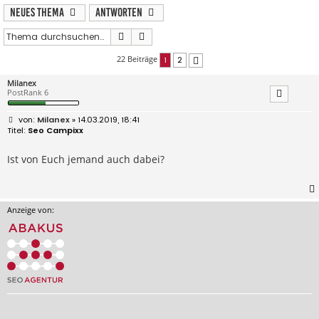
Neues Thema
Antworten
Suche
Erweiterte Suche
22 Beiträge
1
2
Nächste
Milanex
PostRank 6
B
Milanex
» 14.03.2019, 18:41
e
Seo Campixx
i
t
r
Ist von Euch jemand auch dabei?
a
g
Anzeige von: