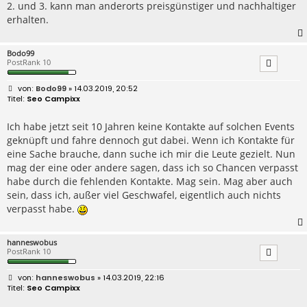
2. und 3. kann man anderorts preisgünstiger und nachhaltiger
erhalten.
Bodo99
PostRank 10
B
Bodo99
» 14.03.2019, 20:52
e
Seo Campixx
i
t
r
Ich habe jetzt seit 10 Jahren keine Kontakte auf solchen Events
a
geknüpft und fahre dennoch gut dabei. Wenn ich Kontakte für
g
eine Sache brauche, dann suche ich mir die Leute gezielt. Nun
mag der eine oder andere sagen, dass ich so Chancen verpasst
habe durch die fehlenden Kontakte. Mag sein. Mag aber auch
sein, dass ich, außer viel Geschwafel, eigentlich auch nichts
verpasst habe.
hanneswobus
PostRank 10
B
hanneswobus
» 14.03.2019, 22:16
e
Seo Campixx
i
t