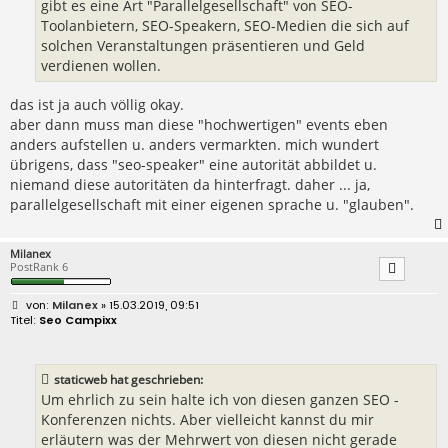
gibt es eine Art "Parallelgesellschaft" von SEO-
Toolanbietern, SEO-Speakern, SEO-Medien die sich auf
solchen Veranstaltungen präsentieren und Geld
verdienen wollen.
das ist ja auch völlig okay.
aber dann muss man diese "hochwertigen" events eben
anders aufstellen u. anders vermarkten. mich wundert
übrigens, dass "seo-speaker" eine autorität abbildet u.
niemand diese autoritäten da hinterfragt. daher ... ja,
parallelgesellschaft mit einer eigenen sprache u. "glauben".
Milanex
PostRank 6
B
Milanex
» 15.03.2019, 09:51
e
Seo Campixx
i
t
r
a
staticweb hat geschrieben:
g
Um ehrlich zu sein halte ich von diesen ganzen SEO -
Konferenzen nichts. Aber vielleicht kannst du mir
erläutern was der Mehrwert von diesen nicht gerade