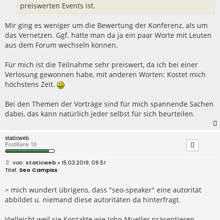
preiswerten Events ist.
Mir ging es weniger um die Bewertung der Konferenz, als um
das Vernetzen. Ggf. hätte man da ja ein paar Worte mit Leuten
aus dem Forum wechseln können.
Für mich ist die Teilnahme sehr preiswert, da ich bei einer
Verlosung gewonnen habe, mit anderen Worten: Kostet mich
höchstens Zeit.
Bei den Themen der Vorträge sind für mich spannende Sachen
dabei, das kann natürlich jeder selbst für sich beurteilen.
staticweb
PostRank 10
B
staticweb
» 15.03.2019, 09:51
e
Seo Campixx
i
t
r
> mich wundert übrigens, dass "seo-speaker" eine autorität
a
abbildet u. niemand diese autoritäten da hinterfragt.
g
Vielleicht weil sie Kontakte wie John Mueller präsentieren