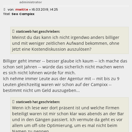
B
mwitte
» 16.03.2019, 14:25
e
Seo Campixx
i
t
r
a
staticweb hat geschrieben:
g
Meinst du das kann ich nicht irgendwo anders billiger
und mit weniger zeitlichen Aufwand bekommen, ohne
jetzt eine Kostendiskussion auszulösen?
Billiger geht immer -- besser glaube ich kaum -- ich mache das
schon seit Jahren -- würde das sicherlich nicht machen wenn
es sich nicht lohnen würde für mich.
Ich nehme immer Leute aus der Agentur mit -- mit bis zu 9
Leuten gleichzeitig waren wir schon auf der Campixx --
bestimmt nicht um Geld auszugeben...
staticweb hat geschrieben:
Wenn ich lese wer dort präsent ist und welche Firmen
beteiligt waren ist mir schon klar was abends an der Bar
und in den Gängen passiert. Ich vermute da geht es vor
allem um off-site Optimierung, um es mal nicht beim
Namen zu nennen.