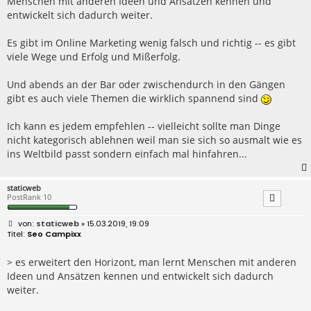
Menschen mit anderen Ideen und Ansätzen kennen und
entwickelt sich dadurch weiter.
Es gibt im Online Marketing wenig falsch und richtig -- es gibt
viele Wege und Erfolg und Mißerfolg.
Und abends an der Bar oder zwischendurch in den Gängen
gibt es auch viele Themen die wirklich spannend sind
Ich kann es jedem empfehlen -- vielleicht sollte man Dinge
nicht kategorisch ablehnen weil man sie sich so ausmalt wie es
ins Weltbild passt sondern einfach mal hinfahren...
staticweb
PostRank 10
B
staticweb
» 15.03.2019, 19:09
e
Seo Campixx
i
t
r
> es erweitert den Horizont, man lernt Menschen mit anderen
a
Ideen und Ansätzen kennen und entwickelt sich dadurch
g
weiter.