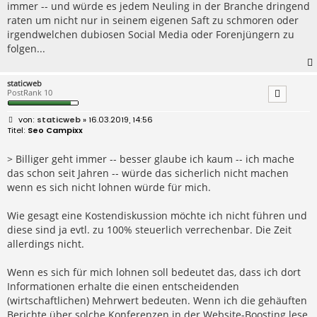
immer -- und würde es jedem Neuling in der Branche dringend
raten um nicht nur in seinem eigenen Saft zu schmoren oder
irgendwelchen dubiosen Social Media oder Forenjüngern zu
folgen...
staticweb
PostRank 10
B
staticweb
» 16.03.2019, 14:56
e
Seo Campixx
i
t
r
> Billiger geht immer -- besser glaube ich kaum -- ich mache
a
das schon seit Jahren -- würde das sicherlich nicht machen
g
wenn es sich nicht lohnen würde für mich.
Wie gesagt eine Kostendiskussion möchte ich nicht führen und
diese sind ja evtl. zu 100% steuerlich verrechenbar. Die Zeit
allerdings nicht.
Wenn es sich für mich lohnen soll bedeutet das, dass ich dort
Informationen erhalte die einen entscheidenden
(wirtschaftlichen) Mehrwert bedeuten. Wenn ich die gehäuften
Berichte über solche Konferenzen in der Website-Boosting lese