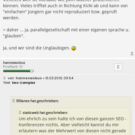
können. Vieles trifftet auch in Richtung KI/AI ab und kann von
"einfachen" Jüngern gar nicht reproduziert bzw. geprüft
werden.
> daher ... ja, parallelgesellschaft mit einer eigenen sprache u.
"glauben".
Ja, und wir sind die Ungläubigen.
hanneswobus
PostRank 10
B
hanneswobus
» 15.03.2019, 09:54
e
Seo Campixx
i
t
r
a
Milanex hat geschrieben:
g
staticweb hat geschrieben:
Um ehrlich zu sein halte ich von diesen ganzen SEO -
Konferenzen nichts. Aber vielleicht kannst du mir
erläutern was der Mehrwert von diesen nicht gerade