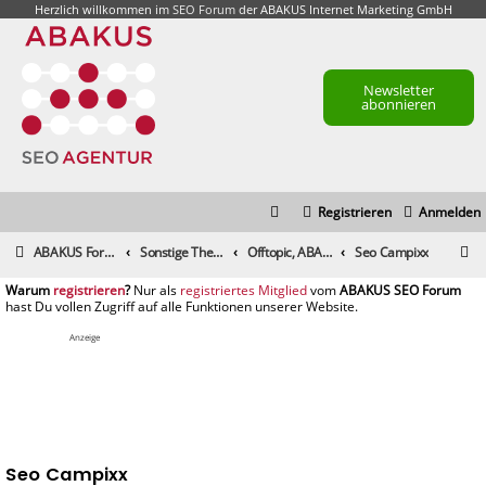
Herzlich willkommen im
SEO Forum
der ABAKUS Internet Marketing GmbH
Newsletter
abonnieren
Registrieren
Anmelden
S
ABAKUS Foren-Übersicht
Sonstige Themen
Offtopic, ABAKUS Community und alle sonstigen Themen
Seo Campixx
u
registrieren
registriertes Mitglied
c
h
Anzeige
e
Seo Campixx