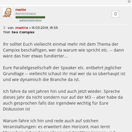
mwitte
Administrator
B
mwitte
» 15.03.2019, 18:55
e
Seo Campixx
i
t
r
Ihr solltet Euch vielleicht einmal mehr mit dem Thema der
a
Campixx beschäftigen, wer da warum wie spricht etc. -- dann
g
wäre das hier etwas fundierter...
Eure Parallelgesellschaft der Speaker etc. entbehrt jeglicher
Grundlage -- vielleicht schaut ihr mal wer da so überhaupt ist
und wie dynamisch die Branche da ist.
Ich fahre da seit Jahren hin und auch jetzt wieder. Spreche
dieses Jahr da nicht sondern nur auf der M3 -- aber habe da
auch gesprochen falls das irgendwie wichtig für Eure
Diskussion ist
Warum fahre ich hin und rede auch auf solchen
Veranstaltungen: es erweitert den Horizont, man lernt