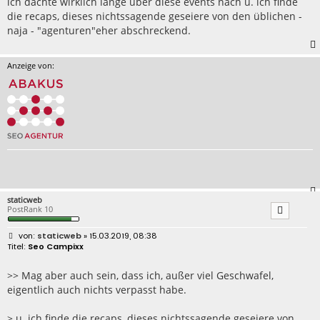
ich dachte wirklich lange über diese events nach u. ich finde
die recaps, dieses nichtssagende geseiere von den üblichen -
naja - "agenturen"eher abschreckend.
Anzeige von:
staticweb
PostRank 10
B
staticweb
» 15.03.2019, 08:38
e
Seo Campixx
i
t
r
>> Mag aber auch sein, dass ich, außer viel Geschwafel,
a
eigentlich auch nichts verpasst habe.
g
> u. ich finde die recaps, dieses nichtssagende geseiere von