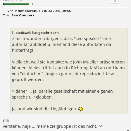
B
hanneswobus
» 15.03.2019, 09:55
e
Seo Campixx
i
t
r
a
staticweb hat geschrieben:
g
> mich wundert übrigens, dass "seo-speaker" eine
autorität abbildet u. niemand diese autoritäten da
hinterfragt.
Vielleicht weil sie Kontakte wie John Mueller präsentieren
können. Vieles trifftet auch in Richtung KI/AI ab und kann
von "einfachen" Jüngern gar nicht reproduziert bzw.
geprüft werden.
> daher ... ja, parallelgesellschaft mit einer eigenen
sprache u. "glauben".
Ja, und wir sind die Ungläubigen.
mh.
verstehe. naja ... meine zielgruppe ist das nicht. ^^