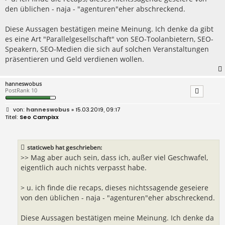
den üblichen - naja - "agenturen"eher abschreckend.
Diese Aussagen bestätigen meine Meinung. Ich denke da gibt
es eine Art "Parallelgesellschaft" von SEO-Toolanbietern, SEO-
Speakern, SEO-Medien die sich auf solchen Veranstaltungen
präsentieren und Geld verdienen wollen.
hanneswobus
PostRank 10
B
hanneswobus
» 15.03.2019, 09:17
e
Seo Campixx
i
t
r
a
staticweb hat geschrieben:
g
>> Mag aber auch sein, dass ich, außer viel Geschwafel,
eigentlich auch nichts verpasst habe.
> u. ich finde die recaps, dieses nichtssagende geseiere
von den üblichen - naja - "agenturen"eher abschreckend.
Diese Aussagen bestätigen meine Meinung. Ich denke da