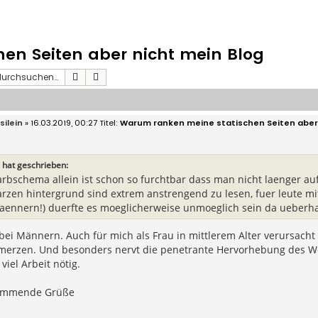
en Seiten aber nicht mein Blog
Suche
Erweiterte Suche
ilein
» 16.03.2019, 00:27
Warum ranken meine statischen Seiten aber 
 hat geschrieben:
arbschema allein ist schon so furchtbar dass man nicht laenger auf
rzen hintergrund sind extrem anstrengend zu lesen, fuer leute 
aennern!) duerfte es moeglicherweise unmoeglich sein da ueberha
bei Männern. Auch für mich als Frau in mittlerem Alter verursach
erzen. Und besonders nervt die penetrante Hervorhebung des Wor
viel Arbeit nötig.
timmende Grüße