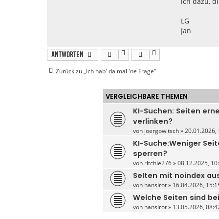
ich dazu, d
LG
Jan
Antworten
Zurück zu „Ich hab' da mal 'ne Frage“
VERGLEICHBARE THEMEN
KI-Suchen: Seiten ern
verlinken?
von
joergowitsch
» 20.01.2026, 
KI-Suche:Weniger Seit
sperren?
von
ritchie276
» 08.12.2025, 10:
SeIten mit noindex a
von
hansirot
» 16.04.2026, 15:1
Welche Seiten sind be
von
hansirot
» 13.05.2026, 08:4