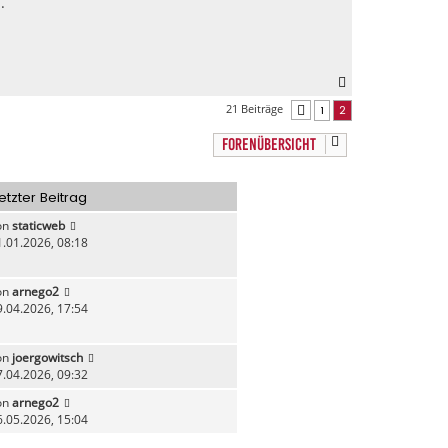
.
n
N
a
21 Beiträge
1
2
Vorherige
c
h
FORENÜBERSICHT
o
b
e
etzter Beitrag
n
on
staticweb
1.01.2026, 08:18
on
arnego2
9.04.2026, 17:54
on
joergowitsch
7.04.2026, 09:32
on
arnego2
6.05.2026, 15:04