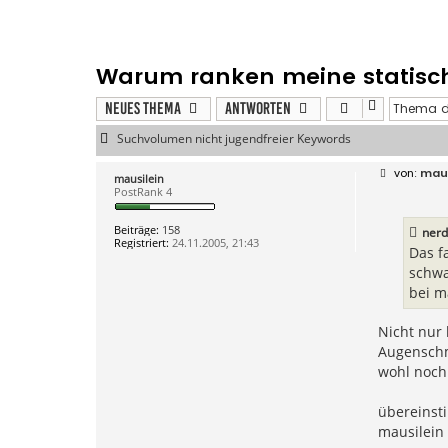
Warum ranken meine statisch
Neues Thema
Antworten
Suchvolumen nicht jugendfreier Keywords
B
maus
mausilein
e
PostRank 4
i
t
r
Beiträge:
158
nerd
a
Registriert:
24.11.2005, 21:43
g
Das f
schwa
bei m
Nicht nur 
Augenschm
wohl noch 
übereins
mausilein