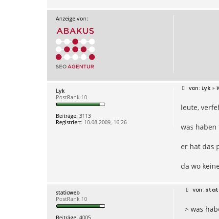
Anzeige von:
B
Lyk
» 1
Lyk
e
PostRank 10
i
leute, verf
t
r
Beiträge:
3113
a
Registriert:
10.08.2009, 16:26
g
was haben f
er hat das 
da wo keine
B
stat
staticweb
e
PostRank 10
i
> was hab
t
r
Beiträge:
4005