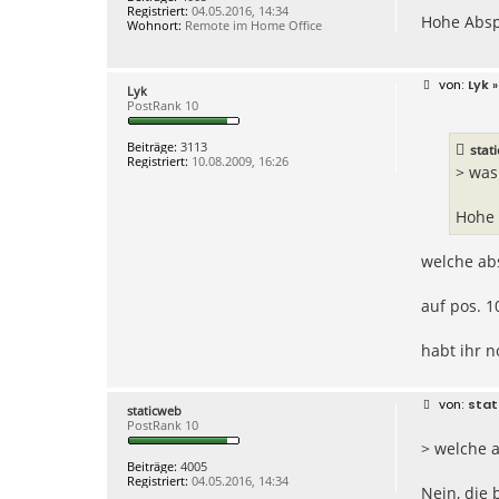
a
Registriert:
04.05.2016, 14:34
g
Hohe Absp
Wohnort:
Remote im Home Office
B
Lyk
»
Lyk
e
PostRank 10
i
t
r
Beiträge:
3113
stat
a
Registriert:
10.08.2009, 16:26
g
> was
Hohe 
welche ab
auf pos. 
habt ihr 
B
stat
staticweb
e
PostRank 10
i
> welche a
t
r
Beiträge:
4005
a
Registriert:
04.05.2016, 14:34
g
Nein, die 