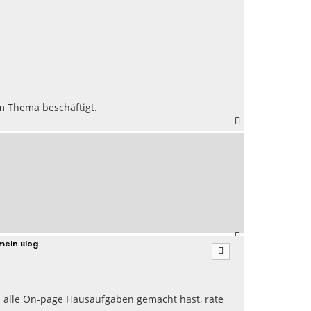
n
dem Thema beschäftigt.
N
a
c
h
o
b
e
n
N
mein Blog
a
c
h
o
b
u alle On-page Hausaufgaben gemacht hast, rate
e