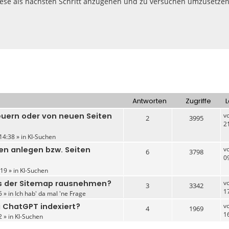
iese als nächsten Schritt anzugehen und zu versuchen umzusetzen
Antworten
Zugriffe
L
euern oder von neuen Seiten
v
2
3995
2
14:38 » in
KI-Suchen
en anlegen bzw. Seiten
v
6
3798
0
19 » in
KI-Suchen
us der Sitemap rausnehmen?
v
3
3342
1
5 » in
Ich hab' da mal 'ne Frage
i ChatGPT indexiert?
v
4
1969
1
2 » in
KI-Suchen