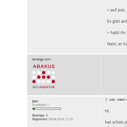
> auf pos
Es gibt an
> habt ihr
Nein, er h
Anzeige von:
B
Jant
»
Jant
e
PostRank 1
i
Hi,
t
r
Beiträge:
5
a
Registriert:
09.04.2019, 11:31
g
hat schon 