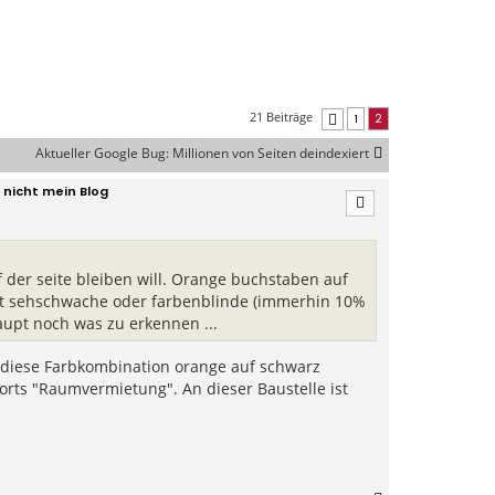
21 Beiträge
1
2
Vorherige
Aktueller Google Bug: Millionen von Seiten deindexiert
nicht mein Blog
 der seite bleiben will. Orange buchstaben auf
mit sehschwache oder farbenblinde (immerhin 10%
upt noch was zu erkennen ...
t diese Farbkombination orange auf schwarz
ts "Raumvermietung". An dieser Baustelle ist