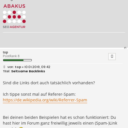
top
PostRank 8
B
top
» 10.01.2019, 09:42
e
Seltsame Backlinks
i
t
r
Sind die Links dort auch tatsächlich vorhanden?
a
g
Ich tippe sonst mal auf Referer-Spam:
https://de.wikipedia.org/wiki/Referrer-Spam
Bei deinen beiden Beispielen hat es schon funktioniert: Du
hast hier im Forum ganz freiwillig jeweils einen (Spam-)Link