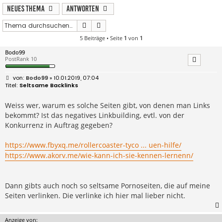
Neues Thema
Antworten
Suche
Erweiterte Suche
5 Beiträge • Seite
1
von
1
Bodo99
PostRank 10
B
Bodo99
» 10.01.2019, 07:04
e
Seltsame Backlinks
i
t
r
Weiss wer, warum es solche Seiten gibt, von denen man Links
a
bekommt? Ist das negatives Linkbuilding, evtl. von der
g
Konkurrenz in Auftrag gegeben?
https://www.fbyxq.me/rollercoaster-tyco ... uen-hilfe/
https://www.akorv.me/wie-kann-ich-sie-kennen-lernenn/
Dann gibts auch noch so seltsame Pornoseiten, die auf meine
Seiten verlinken. Die verlinke ich hier mal lieber nicht.
Anzeige von: