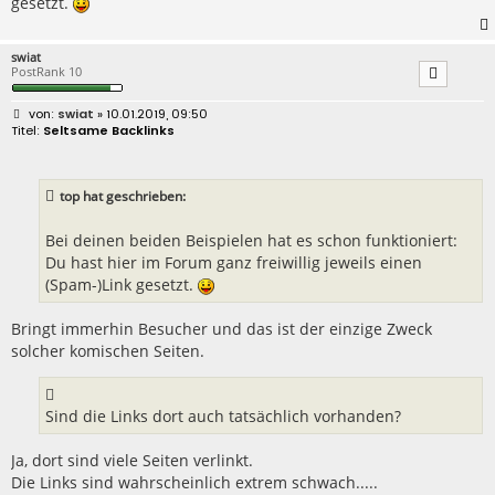
gesetzt.
swiat
PostRank 10
B
swiat
» 10.01.2019, 09:50
e
Seltsame Backlinks
i
t
r
a
top hat geschrieben:
g
Bei deinen beiden Beispielen hat es schon funktioniert:
Du hast hier im Forum ganz freiwillig jeweils einen
(Spam-)Link gesetzt.
Bringt immerhin Besucher und das ist der einzige Zweck
solcher komischen Seiten.
Sind die Links dort auch tatsächlich vorhanden?
Ja, dort sind viele Seiten verlinkt.
Die Links sind wahrscheinlich extrem schwach.....