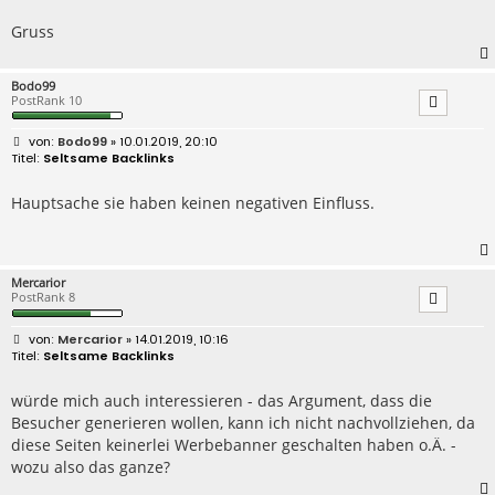
Gruss
Bodo99
PostRank 10
B
Bodo99
» 10.01.2019, 20:10
e
Seltsame Backlinks
i
t
r
Hauptsache sie haben keinen negativen Einfluss.
a
g
Mercarior
PostRank 8
B
Mercarior
» 14.01.2019, 10:16
e
Seltsame Backlinks
i
t
r
würde mich auch interessieren - das Argument, dass die
a
Besucher generieren wollen, kann ich nicht nachvollziehen, da
g
diese Seiten keinerlei Werbebanner geschalten haben o.Ä. -
wozu also das ganze?