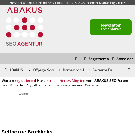
Herzlich willkommen im
SEO Forum
der ABAKUS Internet Marketing GmbH
Newsletter
abonnieren
Registrieren
Anmelden
S
ABAKUS Foren-Übersicht
Offpage, Social Media, Tools und andere Maßnahmen
Domainpopularität / Link-Marketing, Backlinks aufbauen & Seeding
Seltsame Backlinks
u
registrieren
registriertes Mitglied
c
h
Anzeige
e
Seltsame Backlinks