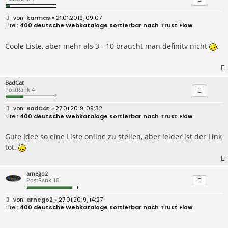
B
karmas
» 21.01.2019, 09:07
e
400 deutsche Webkataloge sortierbar nach Trust Flow
i
t
r
Coole Liste, aber mehr als 3 - 10 braucht man definitv nicht
.
a
g
BadCat
PostRank 4
B
BadCat
» 27.01.2019, 09:32
e
400 deutsche Webkataloge sortierbar nach Trust Flow
i
t
r
Gute Idee so eine Liste online zu stellen, aber leider ist der Link
a
tot.
g
arnego2
PostRank 10
B
arnego2
» 27.01.2019, 14:27
e
400 deutsche Webkataloge sortierbar nach Trust Flow
i
t
r