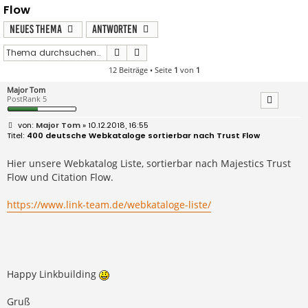
Flow
Neues Thema
Antworten
Suche
Erweiterte Suche
12 Beiträge • Seite
1
von
1
Major Tom
PostRank 5
B
Major Tom
» 10.12.2018, 16:55
e
400 deutsche Webkataloge sortierbar nach Trust Flow
i
t
r
Hier unsere Webkatalog Liste, sortierbar nach Majestics Trust
a
Flow und Citation Flow.
g
https://www.link-team.de/webkataloge-liste/
Happy Linkbuilding
Gruß