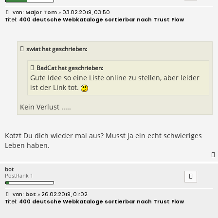
B
Major Tom
» 03.02.2019, 03:50
e
400 deutsche Webkataloge sortierbar nach Trust Flow
i
t
r
a
swiat hat geschrieben:
g
BadCat hat geschrieben:
Gute Idee so eine Liste online zu stellen, aber leider
ist der Link tot.
Kein Verlust .....
Kotzt Du dich wieder mal aus? Musst ja ein echt schwieriges
Leben haben.
bot
PostRank 1
B
bot
» 26.02.2019, 01:02
e
400 deutsche Webkataloge sortierbar nach Trust Flow
i
t