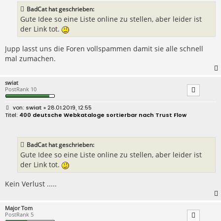
a
BadCat hat geschrieben:
g
Gute Idee so eine Liste online zu stellen, aber leider ist
der Link tot.
Jupp lasst uns die Foren vollspammen damit sie alle schnell
mal zumachen.
swiat
PostRank 10
B
swiat
» 28.01.2019, 12:55
e
400 deutsche Webkataloge sortierbar nach Trust Flow
i
t
r
a
BadCat hat geschrieben:
g
Gute Idee so eine Liste online zu stellen, aber leider ist
der Link tot.
Kein Verlust .....
Major Tom
PostRank 5