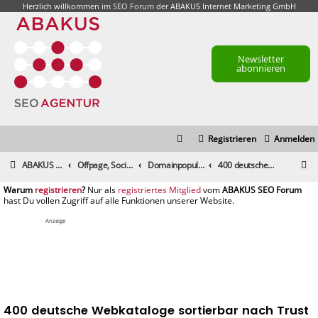
Herzlich willkommen im
SEO Forum
der ABAKUS Internet Marketing GmbH
Newsletter
abonnieren
Registrieren
Anmelden
S
ABAKUS Foren-Übersicht
Offpage, Social Media, Tools und andere Maßnahmen
Domainpopularität / Link-Marketing, Backlinks aufbauen & Seeding
400 deutsche Webkataloge sortierbar nach Trust Flow
u
registrieren
registriertes Mitglied
c
h
Anzeige
e
400 deutsche Webkataloge sortierbar nach Trust