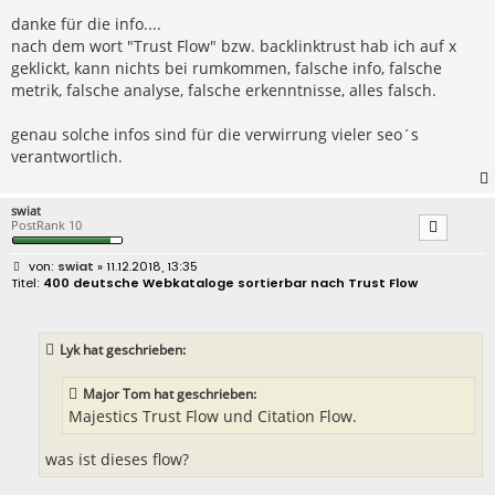
danke für die info....
nach dem wort "Trust Flow" bzw. backlinktrust hab ich auf x
geklickt, kann nichts bei rumkommen, falsche info, falsche
metrik, falsche analyse, falsche erkenntnisse, alles falsch.
genau solche infos sind für die verwirrung vieler seo´s
verantwortlich.
swiat
PostRank 10
B
swiat
» 11.12.2018, 13:35
e
400 deutsche Webkataloge sortierbar nach Trust Flow
i
t
r
a
Lyk hat geschrieben:
g
Major Tom hat geschrieben:
Majestics Trust Flow und Citation Flow.
was ist dieses flow?