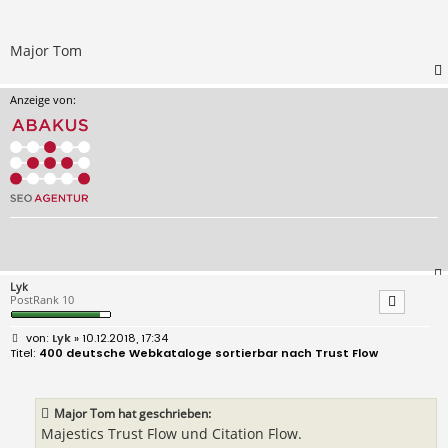
Major Tom
Anzeige von:
Lyk
PostRank 10
B
Lyk
» 10.12.2018, 17:34
e
400 deutsche Webkataloge sortierbar nach Trust Flow
i
t
r
a
Major Tom hat geschrieben:
g
Majestics Trust Flow und Citation Flow.