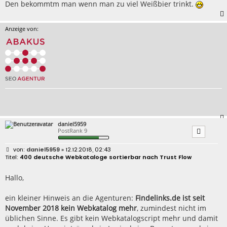
Den bekommtm man wenn man zu viel Weißbier trinkt.
Anzeige von:
daniel5959
PostRank 9
B
daniel5959
» 12.12.2018, 02:43
e
400 deutsche Webkataloge sortierbar nach Trust Flow
i
t
r
Hallo,
a
g
ein kleiner Hinweis an die Agenturen:
Findelinks.de ist seit
November 2018 kein Webkatalog mehr
, zumindest nicht im
üblichen Sinne. Es gibt kein Webkatalogscript mehr und damit