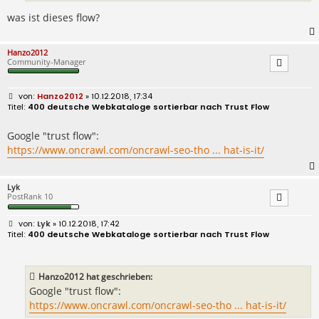
was ist dieses flow?
Hanzo2012
Community-Manager
B
Hanzo2012
» 10.12.2018, 17:34
e
400 deutsche Webkataloge sortierbar nach Trust Flow
i
t
r
Google "trust flow":
a
https://www.oncrawl.com/oncrawl-seo-tho ... hat-is-it/
g
Lyk
PostRank 10
B
Lyk
» 10.12.2018, 17:42
e
400 deutsche Webkataloge sortierbar nach Trust Flow
i
t
r
a
Hanzo2012 hat geschrieben:
g
Google "trust flow":
https://www.oncrawl.com/oncrawl-seo-tho ... hat-is-it/