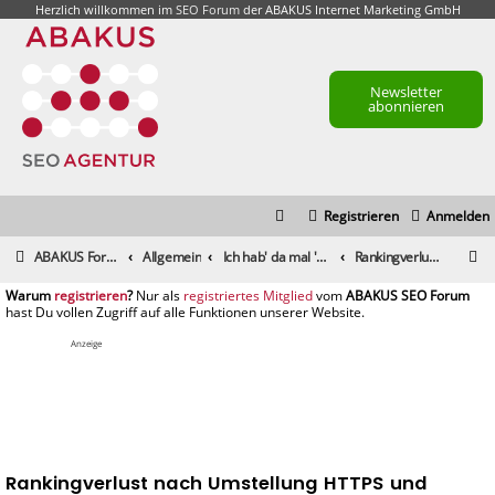
Herzlich willkommen im
SEO Forum
der ABAKUS Internet Marketing GmbH
Newsletter
abonnieren
Registrieren
Anmelden
S
ABAKUS Foren-Übersicht
Allgemein
Ich hab' da mal 'ne Frage
Rankingverlust nach Umstellung HTTPS und weitere Maßnahmen
u
registrieren
registriertes Mitglied
c
h
Anzeige
e
Rankingverlust nach Umstellung HTTPS und