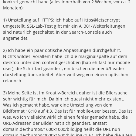
konkret gemacht habe (alles innerhalb von 2 Wochen, vor ca. 2
Monaten):
1) Umstellung auf HTTPS: Ich habe auf Https@letsencrypt
umgestellt. SSL-Lab-Test gibt mir ein A, 301-Weiterleitungen
sind natürlich geschaltet, in der Search-Console auch
angemeldet.
2) Ich habe ein paar optische Anpassungen durchgeführt.
Nichts wildes. Vorallem habe ich die marginalspalte auf dem
desktop unter den content geschoben (hab eh fast nur mobile
user), die Schriftart geändert, ein bischen die menü/header
darstellung überarbeitet. Aber weit weg von einem optischen
relaunch.
3) Meine Seite ist im Kreativ-Bereich, daher ist die Bilersuche
sehr wichtig für mich. Da bin ich quasi nicht mehr existent.
Was ich gemacht habe, war eine Umstellung von dem
Bildformat 16:10 auf 4:3. Das ist für mobile-user besser. Das ist
was, wo ich vielleicht wirklich einen fehler gemacht habe. die
URL-Adressen der Bilder hat sich geändert. anstatt
domain.de/thumbs/1600x1000/bild.jpg heißt die URL nun
domain.de/thumbs/2000x1500/bild.jpg (o.ä.). Ich habe die alten