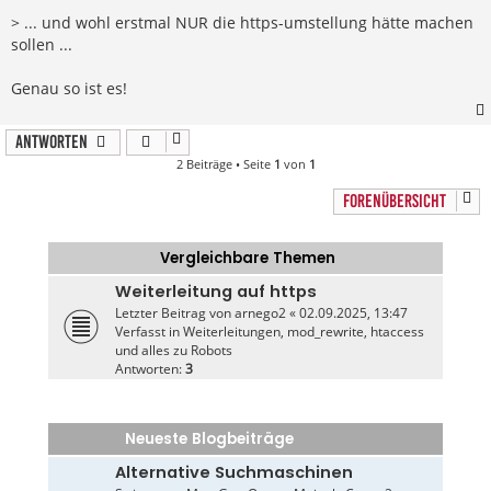
r
a
> ... und wohl erstmal NUR die https-umstellung hätte machen
g
sollen ...
Genau so ist es!
Antworten
2 Beiträge • Seite
1
von
1
FORENÜBERSICHT
Vergleichbare Themen
Weiterleitung auf https
Letzter Beitrag von
arnego2
«
02.09.2025, 13:47
Verfasst in
Weiterleitungen, mod_rewrite, htaccess
und alles zu Robots
Antworten:
3
Neueste Blogbeiträge
Alternative Suchmaschinen