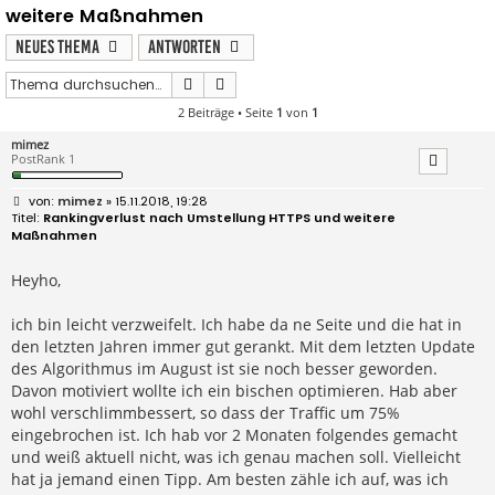
weitere Maßnahmen
Neues Thema
Antworten
Suche
Erweiterte Suche
2 Beiträge • Seite
1
von
1
mimez
PostRank 1
B
mimez
» 15.11.2018, 19:28
e
Rankingverlust nach Umstellung HTTPS und weitere
i
Maßnahmen
t
r
a
Heyho,
g
ich bin leicht verzweifelt. Ich habe da ne Seite und die hat in
den letzten Jahren immer gut gerankt. Mit dem letzten Update
des Algorithmus im August ist sie noch besser geworden.
Davon motiviert wollte ich ein bischen optimieren. Hab aber
wohl verschlimmbessert, so dass der Traffic um 75%
eingebrochen ist. Ich hab vor 2 Monaten folgendes gemacht
und weiß aktuell nicht, was ich genau machen soll. Vielleicht
hat ja jemand einen Tipp. Am besten zähle ich auf, was ich