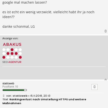
google mal machen lassen?
es ist echt ein wenig verzwickt. vielleicht habt ihr ja noch
ideen??
danke schonmal, LG
Anzeige von:
staticweb
PostRank 10
B
staticweb
» 15.11.2018, 20:13
e
Rankingverlust nach Umstellung HTTPS und weitere
i
Maßnahmen
t