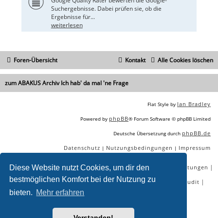
Google Quality Rater bewerten die Google-
Suchergebnisse. Dabei prüfen sie, ob die
Ergebnisse für...
weiterlesen
Foren-Übersicht
Kontakt
Alle Cookies löschen
zum ABAKUS Archiv Ich hab' da mal 'ne Frage
Ian Bradley
Flat Style by
phpBB
Powered by
® Forum Software © phpBB Limited
phpBB.de
Deutsche Übersetzung durch
Datenschutz
Nutzungsbedingungen
Impressum
|
|
|
|
|
|
Diese Website nutzt Cookies, um dir den
SEO Agentur
SEO Blog
SEO Online Tools
SEO Dienstleistungen
bestmöglichen Komfort bei der Nutzung zu
|
|
|
|
SEO Workshops
SEO Beratung
Backlinks kaufen
SEO Audit
bieten.
Mehr erfahren
|
SEO Tools gratis
SEO-Konkurrenzanalyse
Verstanden!