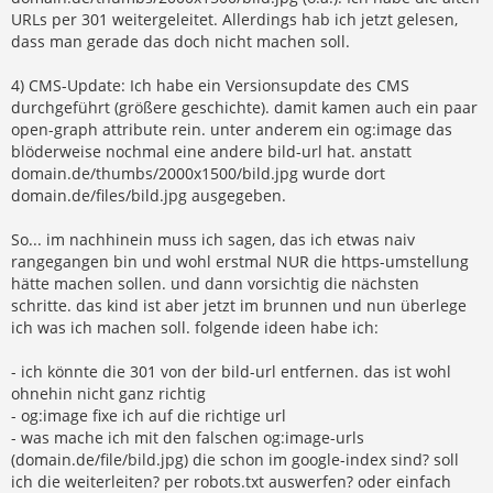
URLs per 301 weitergeleitet. Allerdings hab ich jetzt gelesen,
dass man gerade das doch nicht machen soll.
4) CMS-Update: Ich habe ein Versionsupdate des CMS
durchgeführt (größere geschichte). damit kamen auch ein paar
open-graph attribute rein. unter anderem ein og:image das
blöderweise nochmal eine andere bild-url hat. anstatt
domain.de/thumbs/2000x1500/bild.jpg wurde dort
domain.de/files/bild.jpg ausgegeben.
So... im nachhinein muss ich sagen, das ich etwas naiv
rangegangen bin und wohl erstmal NUR die https-umstellung
hätte machen sollen. und dann vorsichtig die nächsten
schritte. das kind ist aber jetzt im brunnen und nun überlege
ich was ich machen soll. folgende ideen habe ich:
- ich könnte die 301 von der bild-url entfernen. das ist wohl
ohnehin nicht ganz richtig
- og:image fixe ich auf die richtige url
- was mache ich mit den falschen og:image-urls
(domain.de/file/bild.jpg) die schon im google-index sind? soll
ich die weiterleiten? per robots.txt auswerfen? oder einfach