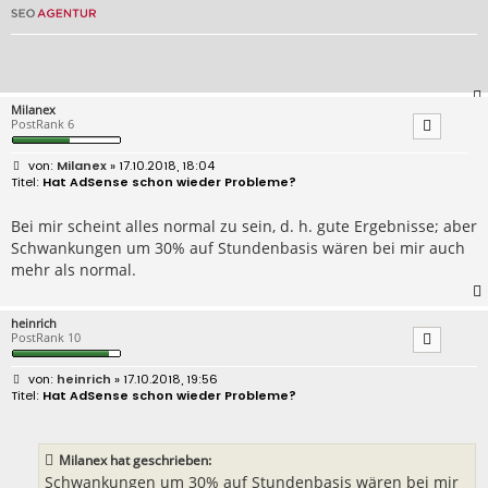
Milanex
PostRank 6
B
Milanex
» 17.10.2018, 18:04
e
Hat AdSense schon wieder Probleme?
i
t
r
Bei mir scheint alles normal zu sein, d. h. gute Ergebnisse; aber
a
Schwankungen um 30% auf Stundenbasis wären bei mir auch
g
mehr als normal.
heinrich
PostRank 10
B
heinrich
» 17.10.2018, 19:56
e
Hat AdSense schon wieder Probleme?
i
t
r
a
Milanex hat geschrieben:
g
Schwankungen um 30% auf Stundenbasis wären bei mir