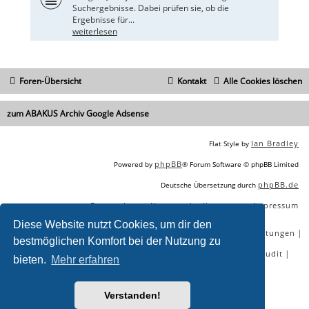
Suchergebnisse. Dabei prüfen sie, ob die
Ergebnisse für...
weiterlesen
Foren-Übersicht
Kontakt
Alle Cookies löschen
zum ABAKUS Archiv Google Adsense
Ian Bradley
Flat Style by
phpBB
Powered by
® Forum Software © phpBB Limited
phpBB.de
Deutsche Übersetzung durch
Datenschutz
Nutzungsbedingungen
Impressum
|
|
Diese Website nutzt Cookies, um dir den
|
|
|
|
SEO Agentur
SEO Blog
SEO Online Tools
SEO Dienstleistungen
bestmöglichen Komfort bei der Nutzung zu
|
|
|
|
SEO Workshops
SEO Beratung
Backlinks kaufen
SEO Audit
bieten.
Mehr erfahren
|
SEO Tools gratis
SEO-Konkurrenzanalyse
Verstanden!
Sie lesen gerade:
Hat AdSense schon wieder Probleme? - ABAKUS