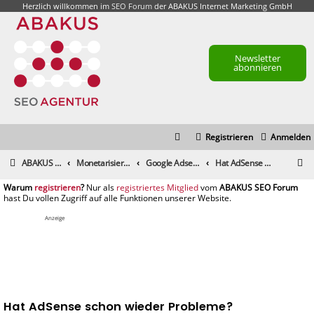
Herzlich willkommen im
SEO Forum
der ABAKUS Internet Marketing GmbH
Newsletter
abonnieren
Registrieren
Anmelden
S
ABAKUS Foren-Übersicht
Monetarisierung & Controlling
Google Adsense
Hat AdSense schon wieder Probleme?
u
registrieren
registriertes Mitglied
c
h
Anzeige
e
Hat AdSense schon wieder Probleme?