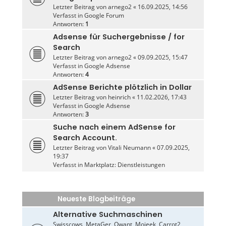
Letzter Beitrag von
arnego2
«
16.09.2025, 14:56
Verfasst in
Google Forum
Antworten:
1
Adsense für Suchergebnisse / for
Search
Letzter Beitrag von
arnego2
«
09.09.2025, 15:47
Verfasst in
Google Adsense
Antworten:
4
AdSense Berichte plötzlich in Dollar
Letzter Beitrag von
heinrich
«
11.02.2026, 17:43
Verfasst in
Google Adsense
Antworten:
3
Suche nach einem AdSense for
Search Account.
Letzter Beitrag von
Vitali Neumann
«
07.09.2025,
19:37
Verfasst in
Marktplatz: Dienstleistungen
Neueste Blogbeiträge
Alternative Suchmaschinen
Swisscows, MetaGer, Qwant, Mojeek, Carrot2,