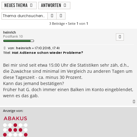
Neues Thema
Antworten
Suche
Erweiterte Suche
3 Beiträge • Seite
1
von
1
heinrich
PostRank 10
B
heinrich
» 17.10.2018, 17:41
e
Hat AdSense schon wieder Probleme?
i
t
r
Bei mir sind seit etwa 15:00 Uhr die Statistiken sehr zäh, d.h.,
a
die Zuwächse sind minimal im Vergleich zu anderen Tagen um
g
diese Tageszeit - ca. minus 30 Prozent.
Kann das jemand bestätigen?
Früher hat G. doch immer einen Balken im Konto eingeblendet,
wenn es das gab.
Anzeige von: