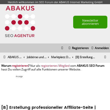
Herzlich willkommen im
SEO Forum
der ABAKUS Internet Marketing GmbH
Newsletter
abonnieren
Registrieren
Anmelden
S
ABAKUS Foren-Übersicht
Jobbörse und Marktplatz
Marktplatz: Dienstleistungen
[B] Erstellung professioneller Affiliate-Seite | Webprojekt
u
registrieren
registriertes Mitglied
c
h
Anzeige
e
[B] Erstellung professioneller Affiliate-Seite |