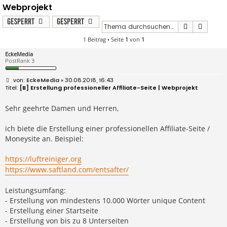
Webprojekt
Gesperrt
Gesperrt
Suche
Erweit
1 Beitrag • Seite
1
von
1
EckeMedia
PostRank 3
B
EckeMedia
» 30.08.2018, 16:43
e
[B] Erstellung professioneller Affiliate-Seite | Webprojekt
i
t
r
Sehr geehrte Damen und Herren,
a
g
ich biete die Erstellung einer professionellen Affiliate-Seite /
Moneysite an. Beispiel:
https://luftreiniger.org
https://www.saftland.com/entsafter/
Leistungsumfang:
- Erstellung von mindestens 10.000 Wörter unique Content
- Erstellung einer Startseite
- Erstellung von bis zu 8 Unterseiten