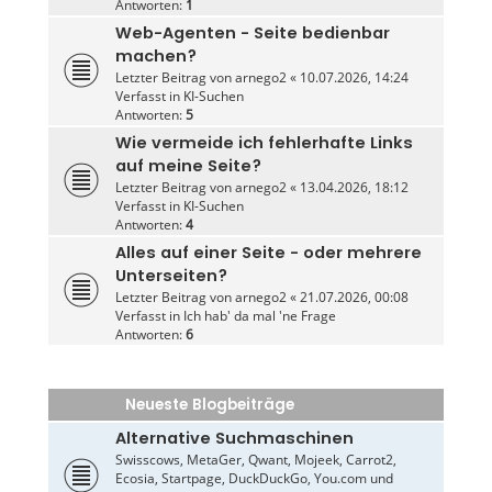
Antworten:
1
Web-Agenten - Seite bedienbar
machen?
Letzter Beitrag von
arnego2
«
10.07.2026, 14:24
Verfasst in
KI-Suchen
Antworten:
5
Wie vermeide ich fehlerhafte Links
auf meine Seite?
Letzter Beitrag von
arnego2
«
13.04.2026, 18:12
Verfasst in
KI-Suchen
Antworten:
4
Alles auf einer Seite - oder mehrere
Unterseiten?
Letzter Beitrag von
arnego2
«
21.07.2026, 00:08
Verfasst in
Ich hab' da mal 'ne Frage
Antworten:
6
Neueste Blogbeiträge
Alternative Suchmaschinen
Swisscows, MetaGer, Qwant, Mojeek, Carrot2,
Ecosia, Startpage, DuckDuckGo, You.com und