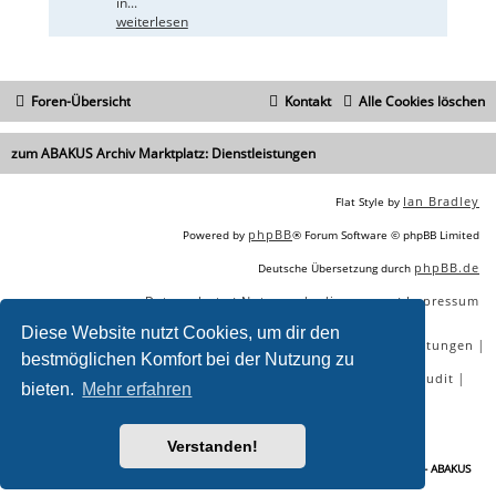
in...
weiterlesen
Foren-Übersicht
Kontakt
Alle Cookies löschen
zum ABAKUS Archiv Marktplatz: Dienstleistungen
Ian Bradley
Flat Style by
phpBB
Powered by
® Forum Software © phpBB Limited
phpBB.de
Deutsche Übersetzung durch
Datenschutz
Nutzungsbedingungen
Impressum
|
|
Diese Website nutzt Cookies, um dir den
|
|
|
|
SEO Agentur
SEO Blog
SEO Online Tools
SEO Dienstleistungen
bestmöglichen Komfort bei der Nutzung zu
|
|
|
|
SEO Workshops
SEO Beratung
Backlinks kaufen
SEO Audit
bieten.
Mehr erfahren
|
SEO Tools gratis
SEO-Konkurrenzanalyse
Verstanden!
Sie lesen gerade:
[B] Erstellung professioneller Affiliate-Seite | Webprojekt - ABAKUS