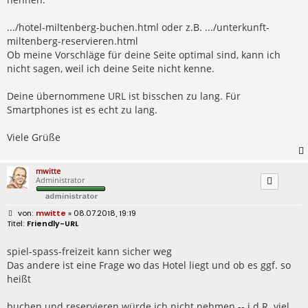
.../hotel-miltenberg-buchen.html oder z.B. .../unterkunft-
miltenberg-reservieren.html
Ob meine Vorschläge für deine Seite optimal sind, kann ich
nicht sagen, weil ich deine Seite nicht kenne.
Deine übernommene URL ist bisschen zu lang. Für
Smartphones ist es echt zu lang.
Viele Grüße
mwitte
Administrator
B
mwitte
» 08.07.2018, 19:19
e
Friendly-URL
i
t
r
spiel-spass-freizeit kann sicher weg
a
Das andere ist eine Frage wo das Hotel liegt und ob es ggf. so
g
heißt
buchen und reservieren würde ich nicht nehmen -- i.d.R. viel