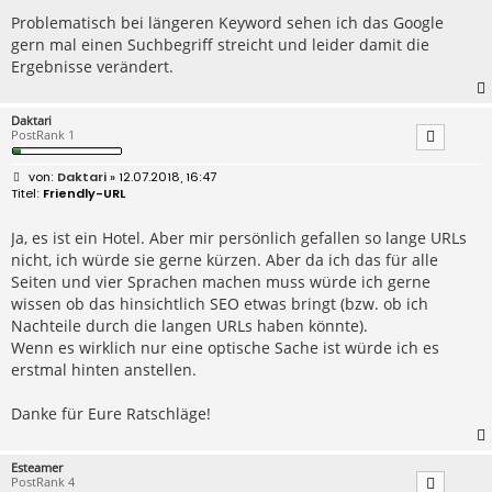
t
r
Problematisch bei längeren Keyword sehen ich das Google
a
gern mal einen Suchbegriff streicht und leider damit die
g
Ergebnisse verändert.
Daktari
PostRank 1
B
Daktari
» 12.07.2018, 16:47
e
Friendly-URL
i
t
r
Ja, es ist ein Hotel. Aber mir persönlich gefallen so lange URLs
a
nicht, ich würde sie gerne kürzen. Aber da ich das für alle
g
Seiten und vier Sprachen machen muss würde ich gerne
wissen ob das hinsichtlich SEO etwas bringt (bzw. ob ich
Nachteile durch die langen URLs haben könnte).
Wenn es wirklich nur eine optische Sache ist würde ich es
erstmal hinten anstellen.
Danke für Eure Ratschläge!
Esteamer
PostRank 4