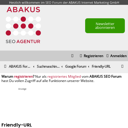
Herzlich willkommen im
SEO Forum
der ABAKUS Internet Marketing GmbH
Newsletter
abonnieren
Registrieren
Anmelden
S
ABAKUS Foren-Übersicht
Suchmaschinenmarketing (SEM) / Suchmaschinenoptimierung (SEO)
Google Forum
Friendly-URL
u
registrieren
registriertes Mitglied
c
h
Anzeige
e
Friendly-URL