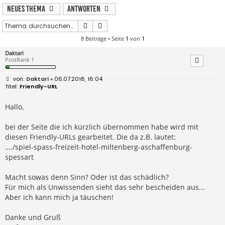
Neues Thema
Antworten
Suche
Erweiterte Suche
8 Beiträge • Seite
1
von
1
Daktari
PostRank 1
B
Daktari
» 06.07.2018, 16:04
e
Friendly-URL
i
t
r
Hallo,
a
g
bei der Seite die ich kürzlich übernommen habe wird mit
diesen Friendly-URLs gearbeitet. Die da z.B. lautet:
…./spiel-spass-freizeit-hotel-miltenberg-aschaffenburg-
spessart
Macht sowas denn Sinn? Oder ist das schädlich?
Für mich als Unwissenden sieht das sehr bescheiden aus...
Aber ich kann mich ja täuschen!
Danke und Gruß