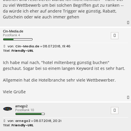
zu viel Wettbewerb um bei solchen Begriffen gut zu ranken --
da würde ich eher auf andere Trigger wie günstig, Rabatt,
Gutschein oder wie auch immer gehen
Cin-Media.de
PostRank 4
B
Cin-Media.de
» 08.07.2018, 19:46
e
Friendly-URL
i
t
r
Ich habe mal nach, "hotel miltenberg günstig buchen"
a
geschaut. Sogar bei so einem langen Keyword ist es sehr hart.
g
Allgemein hat die Hotelbranche sehr viele Wettbewerber.
Viele Grüße
arnego2
PostRank 10
B
arnego2
» 08.07.2018, 20:21
e
Friendly-URL
i