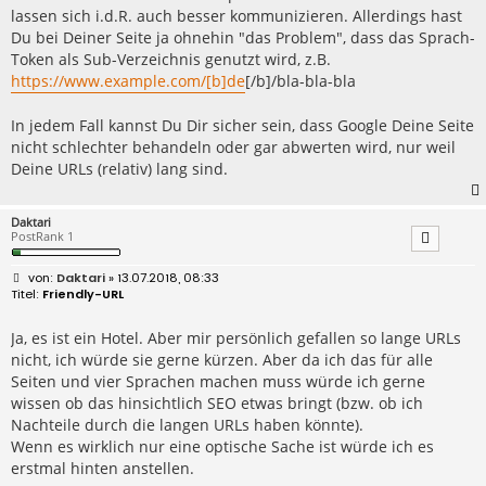
lassen sich i.d.R. auch besser kommunizieren. Allerdings hast
Du bei Deiner Seite ja ohnehin "das Problem", dass das Sprach-
Token als Sub-Verzeichnis genutzt wird, z.B.
https://www.example.com/[b]de
[/b]/bla-bla-bla
In jedem Fall kannst Du Dir sicher sein, dass Google Deine Seite
nicht schlechter behandeln oder gar abwerten wird, nur weil
Deine URLs (relativ) lang sind.
Daktari
PostRank 1
B
Daktari
» 13.07.2018, 08:33
e
Friendly-URL
i
t
r
Ja, es ist ein Hotel. Aber mir persönlich gefallen so lange URLs
a
nicht, ich würde sie gerne kürzen. Aber da ich das für alle
g
Seiten und vier Sprachen machen muss würde ich gerne
wissen ob das hinsichtlich SEO etwas bringt (bzw. ob ich
Nachteile durch die langen URLs haben könnte).
Wenn es wirklich nur eine optische Sache ist würde ich es
erstmal hinten anstellen.