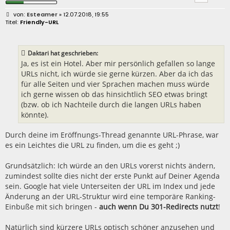
B
Esteamer
» 12.07.2018, 19:55
e
Friendly-URL
i
t
r
a
Daktari hat geschrieben:
g
Ja, es ist ein Hotel. Aber mir persönlich gefallen so lange
URLs nicht, ich würde sie gerne kürzen. Aber da ich das
für alle Seiten und vier Sprachen machen muss würde
ich gerne wissen ob das hinsichtlich SEO etwas bringt
(bzw. ob ich Nachteile durch die langen URLs haben
könnte).
Durch deine im Eröffnungs-Thread genannte URL-Phrase, war
es ein Leichtes die URL zu finden, um die es geht ;)
Grundsätzlich: Ich würde an den URLs vorerst nichts ändern,
zumindest sollte dies nicht der erste Punkt auf Deiner Agenda
sein. Google hat viele Unterseiten der URL im Index und jede
Änderung an der URL-Struktur wird eine temporäre Ranking-
Einbuße mit sich bringen -
auch wenn Du 301-Redirects nutzt
!
Natürlich sind kürzere URLs optisch schöner anzusehen und