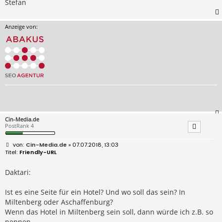
Stefan
Anzeige von:
Cin-Media.de
PostRank 4
B
Cin-Media.de
» 07.07.2018, 13:03
e
Friendly-URL
i
t
r
Daktari:
a
g
Ist es eine Seite für ein Hotel? Und wo soll das sein? In
Miltenberg oder Aschaffenburg?
Wenn das Hotel in Miltenberg sein soll, dann würde ich z.B. so
nennen.