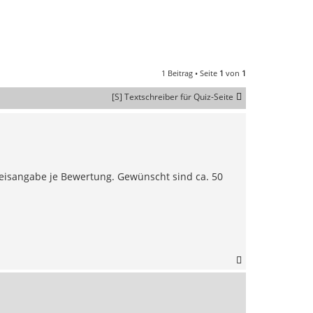
1 Beitrag • Seite
1
von
1
[S] Textschreiber für Quiz-Seite
reisangabe je Bewertung. Gewünscht sind ca. 50
N
a
c
h
o