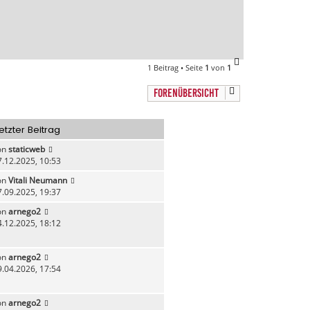
b
e
n
N
1 Beitrag • Seite
1
von
1
a
c
FORENÜBERSICHT
h
o
b
etzter Beitrag
e
n
on
staticweb
7.12.2025, 10:53
on
Vitali Neumann
7.09.2025, 19:37
on
arnego2
4.12.2025, 18:12
on
arnego2
9.04.2026, 17:54
on
arnego2