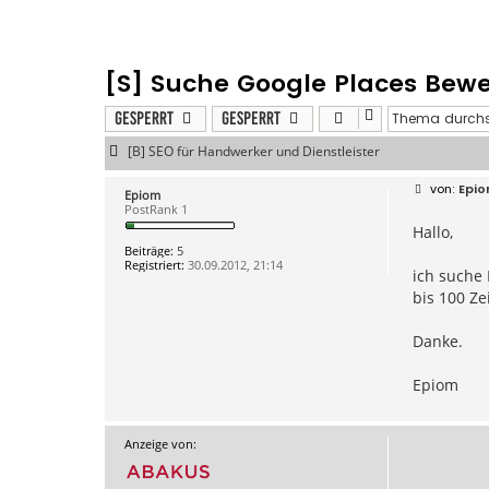
[S] Suche Google Places Bew
Gesperrt
Gesperrt
[B] SEO für Handwerker und Dienstleister
B
Epi
Epiom
e
PostRank 1
i
Hallo,
t
r
Beiträge:
5
a
Registriert:
30.09.2012, 21:14
g
ich suche
bis 100 Ze
Danke.
Epiom
Anzeige von: