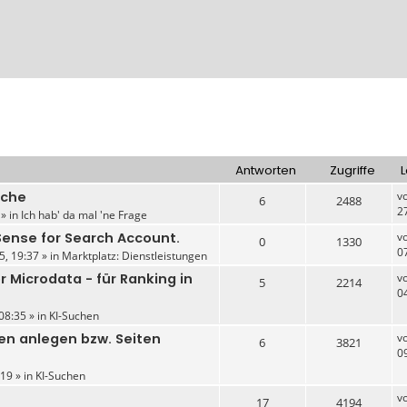
Antworten
Zugriffe
L
uche
v
6
2488
2
 » in
Ich hab' da mal 'ne Frage
ense for Search Account.
v
0
1330
0
5, 19:37 » in
Marktplatz: Dienstleistungen
r Microdata - für Ranking in
v
5
2214
0
08:35 » in
KI-Suchen
en anlegen bzw. Seiten
v
6
3821
0
19 » in
KI-Suchen
v
17
4194