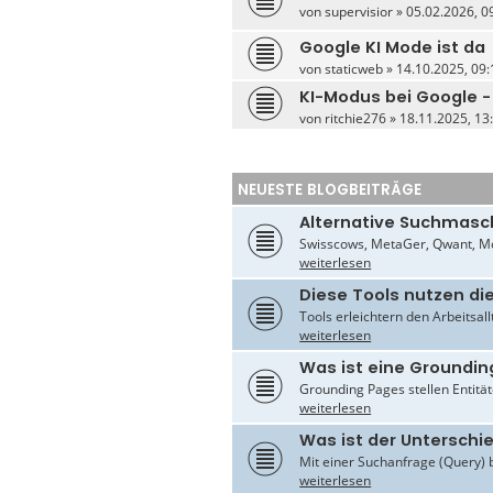
von
supervisior
» 05.02.2026, 09
Google KI Mode ist da
von
staticweb
» 14.10.2025, 09:
KI-Modus bei Google -
von
ritchie276
» 18.11.2025, 13:
NEUESTE BLOGBEITRÄGE
Alternative Suchmasc
Swisscows, MetaGer, Qwant, Mo
weiterlesen
Diese Tools nutzen di
Tools erleichtern den Arbeitsal
weiterlesen
Was ist eine Groundin
Grounding Pages stellen Entität
weiterlesen
Was ist der Untersch
Mit einer Suchanfrage (Query) 
weiterlesen