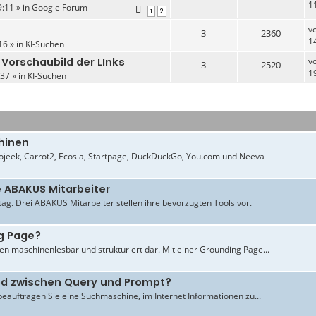
1
:11 » in
Google Forum
1
2
v
3
2360
1
16 » in
KI-Suchen
 Vorschaubild der LInks
v
3
2520
1
37 » in
KI-Suchen
hinen
jeek, Carrot2, Ecosia, Startpage, DuckDuckGo, You.com und Neeva
e ABAKUS Mitarbeiter
ltag. Drei ABAKUS Mitarbeiter stellen ihre bevorzugten Tools vor.
g Page?
en maschinenlesbar und strukturiert dar. Mit einer Grounding Page...
ied zwischen Query und Prompt?
beauftragen Sie eine Suchmaschine, im Internet Informationen zu...