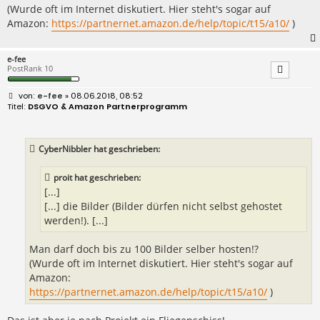
(Wurde oft im Internet diskutiert. Hier steht's sogar auf
Amazon:
https://partnernet.amazon.de/help/topic/t15/a10/
)
e-fee
PostRank 10
B
e-fee
» 08.06.2018, 08:52
e
DSGVO & Amazon Partnerprogramm
i
t
r
a
CyberNibbler hat geschrieben:
g
proit hat geschrieben:
[...]
[...] die Bilder (Bilder dürfen nicht selbst gehostet
werden!). [...]
Man darf doch bis zu 100 Bilder selber hosten!?
(Wurde oft im Internet diskutiert. Hier steht's sogar auf
Amazon:
https://partnernet.amazon.de/help/topic/t15/a10/
)