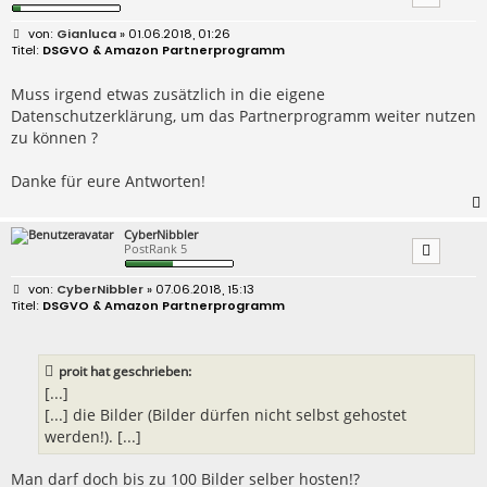
B
Gianluca
» 01.06.2018, 01:26
e
DSGVO & Amazon Partnerprogramm
i
t
r
Muss irgend etwas zusätzlich in die eigene
a
Datenschutzerklärung, um das Partnerprogramm weiter nutzen
g
zu können ?
Danke für eure Antworten!
CyberNibbler
PostRank 5
B
CyberNibbler
» 07.06.2018, 15:13
e
DSGVO & Amazon Partnerprogramm
i
t
r
a
proit hat geschrieben:
g
[...]
[...] die Bilder (Bilder dürfen nicht selbst gehostet
werden!). [...]
Man darf doch bis zu 100 Bilder selber hosten!?