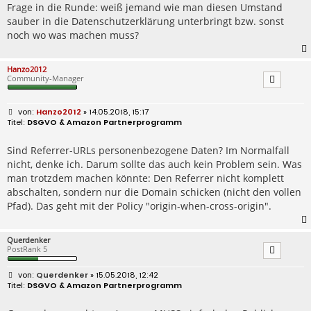
Frage in die Runde: weiß jemand wie man diesen Umstand
sauber in die Datenschutzerklärung unterbringt bzw. sonst
noch wo was machen muss?
Hanzo2012
Community-Manager
B
Hanzo2012
» 14.05.2018, 15:17
e
DSGVO & Amazon Partnerprogramm
i
t
r
Sind Referrer-URLs personenbezogene Daten? Im Normalfall
a
nicht, denke ich. Darum sollte das auch kein Problem sein. Was
g
man trotzdem machen könnte: Den Referrer nicht komplett
abschalten, sondern nur die Domain schicken (nicht den vollen
Pfad). Das geht mit der Policy "origin-when-cross-origin".
Querdenker
PostRank 5
B
Querdenker
» 15.05.2018, 12:42
e
DSGVO & Amazon Partnerprogramm
i
t
r