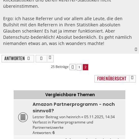
übereinstimmen.
Ergo: ich hasse Referrer und vor allem alle Leute, die den
Bullshit mit den Referrern in Ihren Statistiken absoluten
Glauben schenken! Es hat ja immer funktioniert. Aber
Datenschutz-bedenklich! Absolut bedenklich. Es geht nämlich
niemanden etwas an, was ich woanders machte!
Antworten
25 Beiträge
1
2
Vorherige
FORENÜBERSICHT
Vergleichbare Themen
Amazon Partnerprogramm - noch
sinnvoll?
Letzter Beitrag von
heinrich
«
05.11.2025, 14:34
Verfasst in
Partnerprogramme und
Partnernetzwerke
Antworten:
6