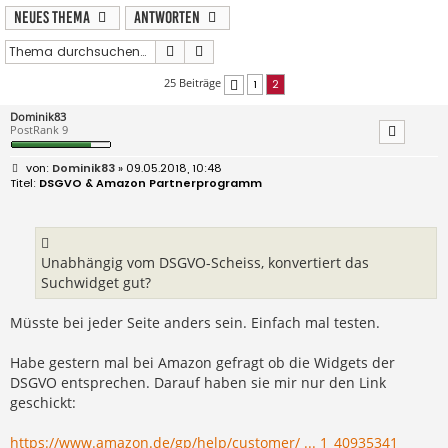
Neues Thema
Antworten
Suche
Erweiterte Suche
25 Beiträge
1
2
Vorherige
Dominik83
PostRank 9
B
Dominik83
» 09.05.2018, 10:48
e
DSGVO & Amazon Partnerprogramm
i
t
r
a
g
Unabhängig vom DSGVO-Scheiss, konvertiert das
Suchwidget gut?
Müsste bei jeder Seite anders sein. Einfach mal testen.
Habe gestern mal bei Amazon gefragt ob die Widgets der
DSGVO entsprechen. Darauf haben sie mir nur den Link
geschickt:
https://www.amazon.de/gp/help/customer/ ... 1_40935341