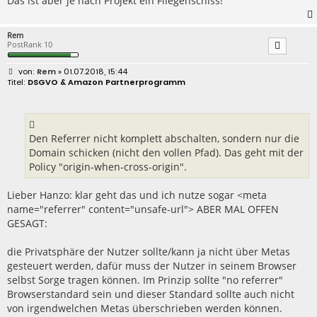
Das ist aber je nach Projekt ein Fliegenschiss!
Rem
PostRank 10
B
Rem
» 01.07.2018, 15:44
e
DSGVO & Amazon Partnerprogramm
i
t
r
a
g
Den Referrer nicht komplett abschalten, sondern nur die
Domain schicken (nicht den vollen Pfad). Das geht mit der
Policy "origin-when-cross-origin".
Lieber Hanzo: klar geht das und ich nutze sogar <meta
name="referrer" content="unsafe-url"> ABER MAL OFFEN
GESAGT:
die Privatsphäre der Nutzer sollte/kann ja nicht über Metas
gesteuert werden, dafür muss der Nutzer in seinem Browser
selbst Sorge tragen können. Im Prinzip sollte "no referrer"
Browserstandard sein und dieser Standard sollte auch nicht
von irgendwelchen Metas überschrieben werden können.