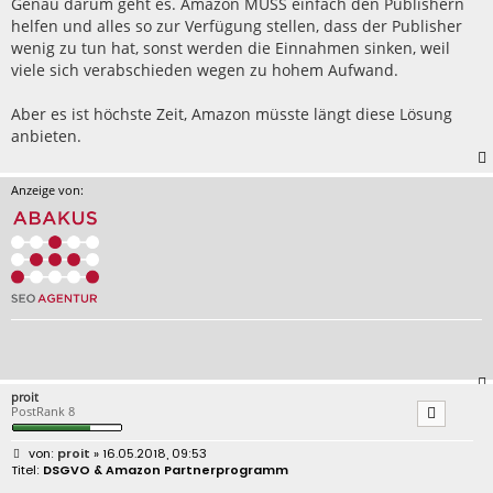
Genau darum geht es. Amazon MUSS einfach den Publishern
a
helfen und alles so zur Verfügung stellen, dass der Publisher
g
wenig zu tun hat, sonst werden die Einnahmen sinken, weil
viele sich verabschieden wegen zu hohem Aufwand.
Aber es ist höchste Zeit, Amazon müsste längt diese Lösung
anbieten.
Anzeige von:
proit
PostRank 8
B
proit
» 16.05.2018, 09:53
e
DSGVO & Amazon Partnerprogramm
i