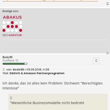
Anzeige von:
Bodo99
PostRank 10
B
Bodo99
» 09.05.2018, 11:08
e
DSGVO & Amazon Partnerprogramm
i
t
r
Ich denke, das ist alles kein Problem: Stichwort "Berechtigtes
a
Interesse"
g
"Wesentliche Businessmodelle nicht bedroht