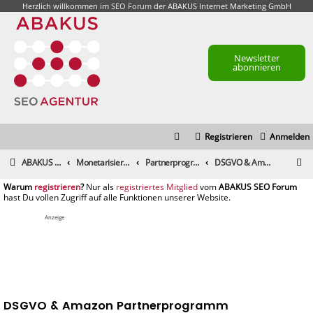
Herzlich willkommen im
SEO Forum
der ABAKUS Internet Marketing GmbH
Newsletter
abonnieren
Registrieren
Anmelden
S
ABAKUS Foren-Übersicht
Monetarisierung & Controlling
Partnerprogramme und Partnernetzwerke
DSGVO & Amazon Partnerprogramm
u
registrieren
registriertes Mitglied
c
h
Anzeige
e
DSGVO & Amazon Partnerprogramm