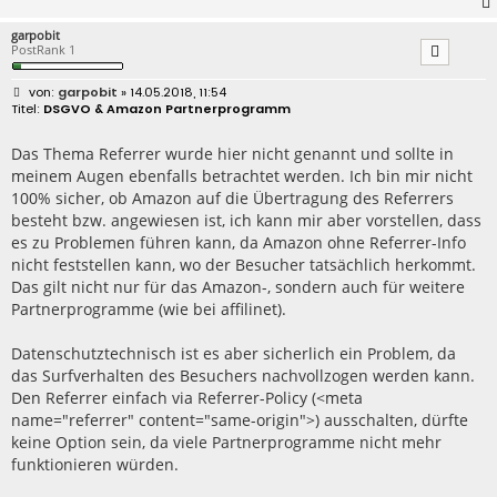
garpobit
PostRank 1
B
garpobit
» 14.05.2018, 11:54
e
DSGVO & Amazon Partnerprogramm
i
t
r
Das Thema Referrer wurde hier nicht genannt und sollte in
a
meinem Augen ebenfalls betrachtet werden. Ich bin mir nicht
g
100% sicher, ob Amazon auf die Übertragung des Referrers
besteht bzw. angewiesen ist, ich kann mir aber vorstellen, dass
es zu Problemen führen kann, da Amazon ohne Referrer-Info
nicht feststellen kann, wo der Besucher tatsächlich herkommt.
Das gilt nicht nur für das Amazon-, sondern auch für weitere
Partnerprogramme (wie bei affilinet).
Datenschutztechnisch ist es aber sicherlich ein Problem, da
das Surfverhalten des Besuchers nachvollzogen werden kann.
Den Referrer einfach via Referrer-Policy (<meta
name="referrer" content="same-origin">) ausschalten, dürfte
keine Option sein, da viele Partnerprogramme nicht mehr
funktionieren würden.