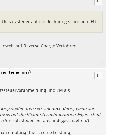
h
o
b
e
 Umsatzsteuer auf die Rechnung schreiben. EU -
n
Hinweis auf Reverse Charge Verfahren.
N
a
leinunternehmer)
c
h
o
b
msatzsteuervoranmeldung und ZM als
e
n
ung stellen müssen, gilt auch dann, wenn sie
inweis auf die KleinunternehmerInnen-Eigenschaft
uer/umsatzsteuer-bei-auslandsgeschaeften/)
an empfängt hier ja eine Leistung):