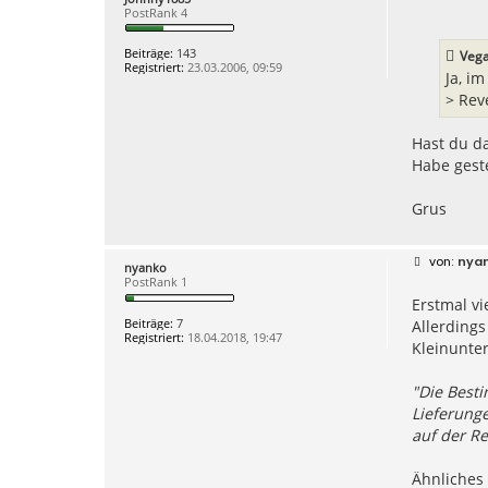
e
PostRank 4
i
t
r
Beiträge:
143
Vega
a
Registriert:
23.03.2006, 09:59
g
Ja, i
> Rev
Hast du da
Habe geste
Grus
B
nya
nyanko
e
PostRank 1
i
Erstmal vi
t
r
Beiträge:
7
Allerdings
a
Registriert:
18.04.2018, 19:47
g
Kleinunte
"Die Best
Lieferunge
auf der R
Ähnliches 