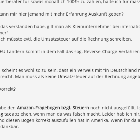
erberater für sowas monatlich 100€+ zu zahlen, halte ich für mass
t kann mir hier jemand mit mehr Erfahrung Auskunft geben?
 das verstanden habe, gilt man als Kleinunternehmer bei internat
er".
ich müsste evtl. die Umsatzsteuer auf die Rechnung schreiben.
n EU-Ländern kommt in dem Fall das sog. Reverse-Charge-Verfahre
 scheint es wohl so zu sein, dass ein Verweis mit "in Deutschland 
 reicht. Man muss als keine Umsatzsteuer auf der Rechnung ange
korrekt?
habe den
Amazon-Fragebogen bzgl. Steuern
noch nicht ausgefüllt. I
g tax
abziehen, wenn man da was falsch macht. Leider hab ich n
d diesen Bogen korrekt auszufüllen hat in Amerika. Wenn ihr da a
 dankbar.