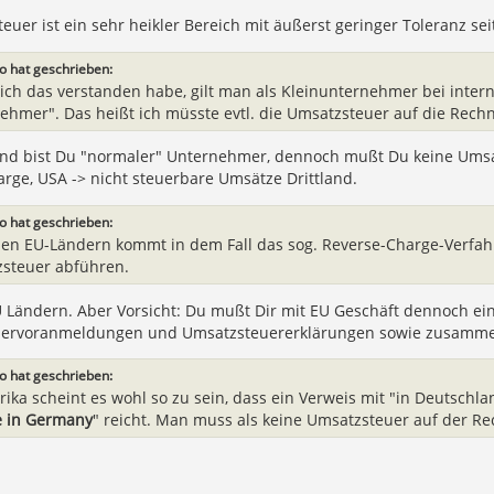
teuer ist ein sehr heikler Bereich mit äußerst geringer Toleranz se
o hat geschrieben:
 ich das verstanden habe, gilt man als Kleinunternehmer bei inter
ehmer". Das heißt ich müsste evtl. die Umsatzsteuer auf die Rech
land bist Du "normaler" Unternehmer, dennoch mußt Du keine Umsa
rge, USA -> nicht steuerbare Umsätze Drittland.
o hat geschrieben:
elen EU-Ländern kommt in dem Fall das sog. Reverse-Charge-Verfa
steuer abführen.
U Ländern. Aber Vorsicht: Du mußt Dir mit EU Geschäft dennoch e
ervoranmeldungen und Umsatzsteuererklärungen sowie zusamme
o hat geschrieben:
ika scheint es wohl so zu sein, dass ein Verweis mit "in Deutschla
e in Germany
" reicht. Man muss als keine Umsatzsteuer auf der Re