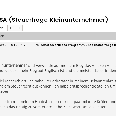
SA (Steuerfrage Kleinunternehmer)
Suche
Erweiterte Suche
eit
nko
» 18.04.2018, 20:08
Amazon Affiliate Programm USA (Steuerfrage 
einunternehmer
und verwende auf meinem Blog das Amazon Affili
d ist, dass mein Blog auf Englisch ist und die meisten Leser in den
iel recherchiert. Ich habe Steuerberater in meinem Bekanntenkreis g
nalem Steuerrecht auskennen. Ich habe entsprechende Stellen um H
geben.
ene ich mit meinem Hobbyblog eh nur ein paar mikrige Kröten u
e ich das richtig zu versteuern habe. Stichwort Umsatzsteuer.