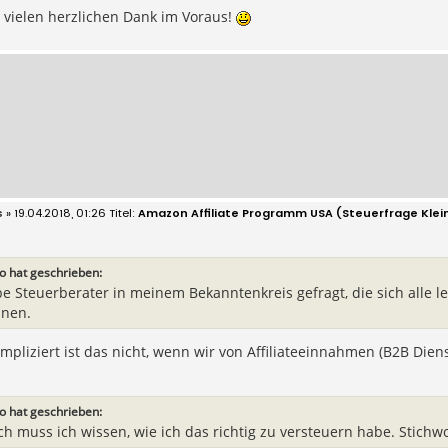
 vielen herzlichen Dank im Voraus!
s
» 19.04.2018, 01:26
Amazon Affiliate Programm USA (Steuerfrage Kle
o hat geschrieben:
be Steuerberater in meinem Bekanntenkreis gefragt, die sich alle l
nen.
mpliziert ist das nicht, wenn wir von Affiliateeinnahmen (B2B Die
o hat geschrieben:
h muss ich wissen, wie ich das richtig zu versteuern habe. Stichw