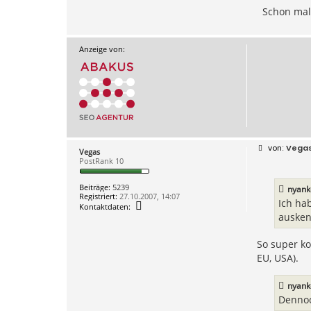
Schon mal
Anzeige von:
B
Vega
Vegas
e
PostRank 10
i
t
r
Beiträge:
5239
nyank
a
Registriert:
27.10.2007, 14:07
g
Ich ha
K
Kontaktdaten:
o
ausken
n
t
a
So super ko
k
EU, USA).
t
d
a
nyank
t
e
Dennoc
n