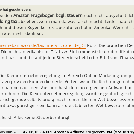
o hat geschrieben:
be den
Amazon-Fragebogen bzgl. Steuern
noch nicht ausgefüllt. Ic
lding tax
abziehen, wenn man da was falsch macht. Leider hab ic
hland diesen Bogen korrekt auszufüllen hat in Amerika. Wenn ihr d
ch auch sehr dankbar.
tnernet.amazon.de/tax-interv ... cale=de_DE
Kurz: Die brauchen De
 Die nicht-amerikanische TIN bzw. Einkommenststeueridentifikati
mt hast und die auf jedem Steuerbescheid oder Brief vom Finanzamt
 Die Kleinunternehmeregelung im Bereich Online Marketing kompl
tz zu privaten Kunden keinerlei Vorteil, wenn Du Rechnungen ohn
Einnahmen aus dem Ausland hast, den exakt gleichen Aufwand mi
ernehmer. Die Kleinunternehmerregelung wurde eigentlich gescha
 sich gerade selbstständig macht einen kleinen Wettbewerbsvorteil
nt bzw. günstiger sein kann als die etablierten Wettbewerber, oh
t least: Alles keine Steuerberatung!
nny1885
» 19.04.2018, 09:34
Amazon Affiliate Programm USA (Steuerfr