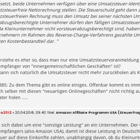
setzt, beide Unternehmen verfügen über eine Umsatzsteuer-Identi
tzsteuerfreie Nettorechnung stellen. Die Steuerschuld geht dann
zsteuerfreien Rechnung muss den Umsatz bei seiner nächsten U
abzugsberechtigte Unternehmer dürfen den fälligen Umsatzsteuerb
 Kleinunternehmer nicht vorsteuerabzugsberechtigt sind, haben s
rnehmern im Rahmen des Reverse-Charge-Verfahrens gezahlte Umsat
en Kostenbestandteil dar. "
verstehe es eher so, dass man nur eine Umsatzsteuervoranmeldu
empfänger von "innergemeinschaftlichen Geschäften" ist?
nn sich natürlich die Umsatzsteuer nicht mehr zurückholen als Kl
5: Zu dem Thema gibt es online einiges. Offenbar kommt es immer
ich selber mit diesen "neuartigen Onlinegeschäften" nicht richtig 
ter holen .....
zo2012
» 20.04.2018, 09:40
Amazon Affiliate Programm USA (Steuerfra
 sich dabei um eine "sonstige Leistung" an ein Unternehmen. Der O
mpfängers (also Amazon USA), damit ist diese Leistung in Deutschl
uer auf diese Einkünfte zahlen, unabhängig davon, ob du Kleinun