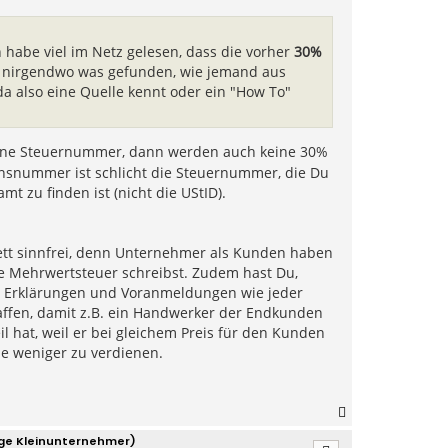
h habe viel im Netz gelesen, dass die vorher
30%
h nirgendwo was gefunden, wie jemand aus
a also eine Quelle kennt oder ein "How To"
ine Steuernummer, dann werden auch keine 30%
onsnummer ist schlicht die Steuernummer, die Du
 zu finden ist (nicht die UStID).
ett sinnfrei, denn Unternehmer als Kunden haben
e Mehrwertsteuer schreibst. Zudem hast Du,
t Erklärungen und Voranmeldungen wie jeder
ffen, damit z.B. ein Handwerker der Endkunden
 hat, weil er bei gleichem Preis für den Kunden
ne weniger zu verdienen.
N
a
age Kleinunternehmer)
c