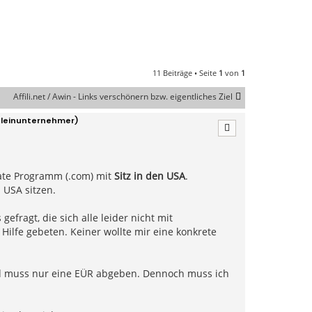
11 Beiträge • Seite
1
von
1
Affili.net / Awin - Links verschönern bzw. eigentliches Ziel
Kleinunternehmer)
ate Programm (.com) mit
Sitz in den USA
.
 USA sitzen.
efragt, die sich alle leider nicht mit
ilfe gebeten. Keiner wollte mir eine konkrete
nd muss nur eine EÜR abgeben. Dennoch muss ich