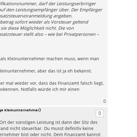
fikationsnummer, darf der Leistungserbringer
 auf den Leistungsempfänger über. Der Empfänger
msatzsteuervoranmeldung angeben.
etrag sofort wieder als Vorsteuer geltend
ie diese Möglichkeit nicht. Die von
zsteuer stellt also – wie bei Privatpersonen –
ng als Kleinunternehmer machen muss, wenn man
einunternehmer, aber das ist ja eh bekannt.
 mal wieder vor, dass das Finanzamt falsch liegt,
auskennen. Notfalls würde ich mir einen
N
a
ge Kleinunternehmer)
c
h
rt der sonstigen Leistung ist dann der Sitz des
o
b
and nicht steuerbar. Du musst definitiv keine
e
ternehmer bist oder nicht. Dem Finanzamt kannst