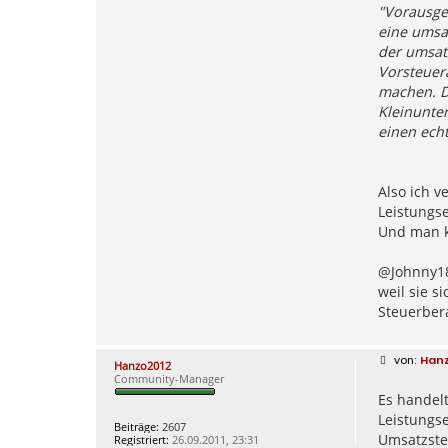
"Vorausge
eine umsa
der umsat
Vorsteuer
machen. Da
Kleinunte
einen echt
Also ich 
Leistungs
Und man ka
@Johnny188
weil sie s
Steuerbera
B
Han
Hanzo2012
e
Community-Manager
i
Es handelt
t
r
Leistungse
a
Beiträge:
2607
g
Umsatzste
Registriert:
26.09.2011, 23:31