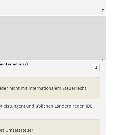
N
a
c
h
o
b
e
n
N
inunternehmer)
a
c
h
o
b
eider nicht mit internationalem Steuerrecht
e
n
nstleistungen) und üblichen Ländern reden (DE,
ort Umsatzsteuer.