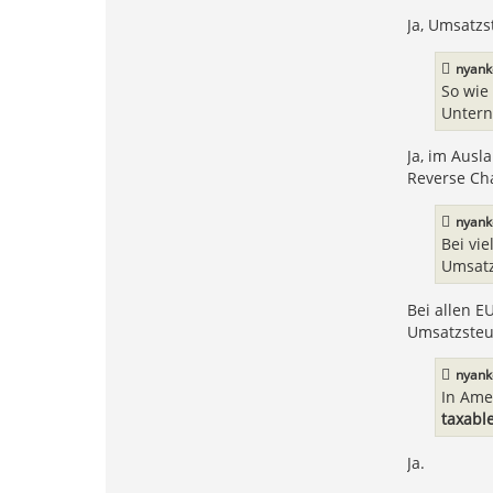
v
o
Ja, Umsatzs
n
V
e
nyank
g
a
So wie
s
Untern
Ja, im Aus
Reverse Cha
nyank
Bei vi
Umsatz
Bei allen E
Umsatzsteu
nyank
In Amer
taxabl
Ja.