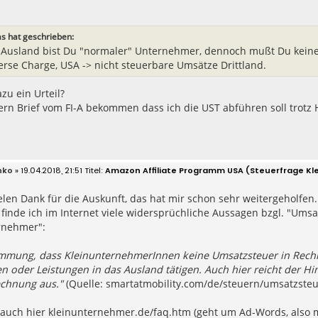
s hat geschrieben:
m Ausland bist Du "normaler" Unternehmer, dennoch mußt Du keine
erse Charge, USA -> nicht steuerbare Umsätze Drittland.
zu ein Urteil?
rn Brief vom FI-A bekommen dass ich die UST abführen soll trotz 
nko
» 19.04.2018, 21:51
Amazon Affiliate Programm USA (Steuerfrage K
elen Dank für die Auskunft, das hat mir schon sehr weitergeholfen.
 finde ich im Internet viele widersprüchliche Aussagen bzgl. "U
rnehmer":
immung, dass KleinunternehmerInnen keine Umsatzsteuer in Rechn
n oder Leistungen in das Ausland tätigen. Auch hier reicht der H
echnung aus."
(Quelle: smartatmobility.com/de/steuern/umsatzste
auch hier kleinunternehmer.de/faq.htm (geht um Ad-Words, also m