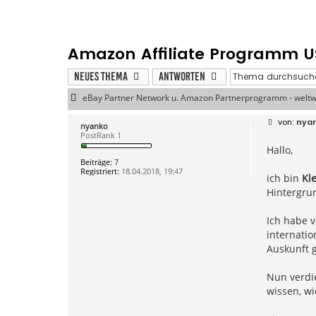
Amazon Affiliate Programm U
Neues Thema
Antworten
eBay Partner Network u. Amazon Partnerprogramm - weltw
B
nya
nyanko
e
PostRank 1
i
Hallo,
t
r
Beiträge:
7
a
Registriert:
18.04.2018, 19:47
g
ich bin
Kl
Hintergrun
Ich habe v
internatio
Auskunft 
Nun verdi
wissen, wi