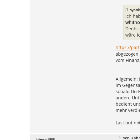
nyank
Ich ha
whitho
Deutsc
wäre i
https://par
abgezogen.
vom Finanza
Allgemein:
im Gegensa
sobald Du 
andere Unt
bedient und
mehr verdie
Last but no
B
Joh
Johnny1885