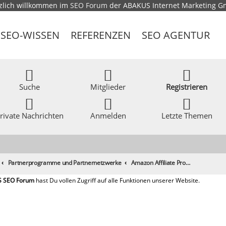
zlich willkommen im
SEO Forum
der ABAKUS Internet Marketing 
SEO-WISSEN
REFERENZEN
SEO AGENTUR
Suche
Mitglieder
Registrieren
rivate Nachrichten
Anmelden
Letzte Themen
Partnerprogramme und Partnernetzwerke
Amazon Affiliate Programm USA (Steuerfrage Kleinunternehmer)