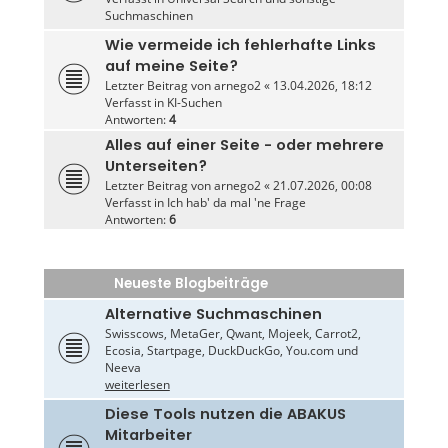
Suchmaschinen
Wie vermeide ich fehlerhafte Links
auf meine Seite?
Letzter Beitrag von
arnego2
«
13.04.2026, 18:12
Verfasst in
KI-Suchen
Antworten:
4
Alles auf einer Seite - oder mehrere
Unterseiten?
Letzter Beitrag von
arnego2
«
21.07.2026, 00:08
Verfasst in
Ich hab' da mal 'ne Frage
Antworten:
6
Neueste Blogbeiträge
Alternative Suchmaschinen
Swisscows, MetaGer, Qwant, Mojeek, Carrot2,
Ecosia, Startpage, DuckDuckGo, You.com und
Neeva
weiterlesen
Diese Tools nutzen die ABAKUS
Mitarbeiter