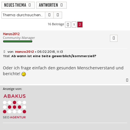
Neues Thema
Antworten
Suche
Erweiterte Suche
16 Beiträge
1
2
Vorherige
Hanzo2012
Community-Manager
B
Hanzo2012
» 06.02.2018, 11:13
e
Ab wann ist eine Seite gewerblich/kommerziell?
i
t
r
Oder ich frage einfach den gesunden Menschenverstand und
a
berichte!
g
Anzeige von: