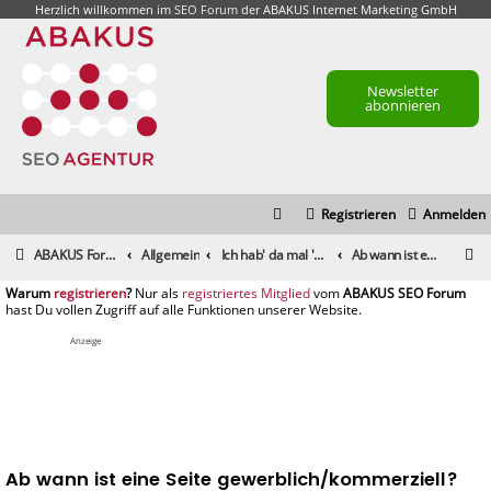
Herzlich willkommen im
SEO Forum
der ABAKUS Internet Marketing GmbH
Newsletter
abonnieren
Registrieren
Anmelden
S
ABAKUS Foren-Übersicht
Allgemein
Ich hab' da mal 'ne Frage
Ab wann ist eine Seite gewerblich/kommerziell?
u
registrieren
registriertes Mitglied
c
h
Anzeige
e
Ab wann ist eine Seite gewerblich/kommerziell?