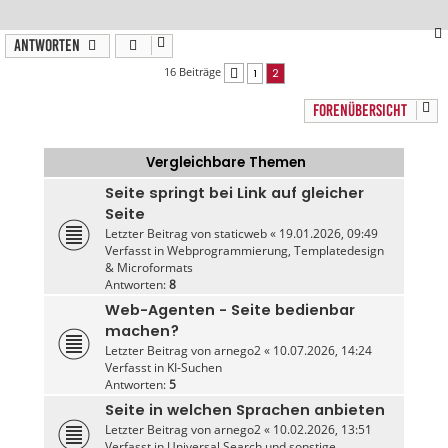
Antworten
16 Beiträge
1
2
Vorherige
FORENÜBERSICHT
Vergleichbare Themen
Seite springt bei Link auf gleicher
Seite
Letzter Beitrag von
staticweb
«
19.01.2026, 09:49
Verfasst in
Webprogrammierung, Templatedesign
& Microformats
Antworten:
8
Web-Agenten - Seite bedienbar
machen?
Letzter Beitrag von
arnego2
«
10.07.2026, 14:24
Verfasst in
KI-Suchen
Antworten:
5
Seite in welchen Sprachen anbieten
Letzter Beitrag von
arnego2
«
10.02.2026, 13:51
Verfasst in
Universal Search und sonstige