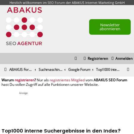
Herzlich willkommen im
SEO Forum
der ABAKUS Internet Marketing GmbH
Newsletter
abonnieren
Registrieren
Anmelden
S
ABAKUS Foren-Übersicht
Suchmaschinenmarketing (SEM) / Suchmaschinenoptimierung (SEO)
Google Forum
Top1000 interne Suchergebnisse in den Index?
u
registrieren
registriertes Mitglied
c
h
Anzeige
e
Top1000 interne Suchergebnisse in den Index?