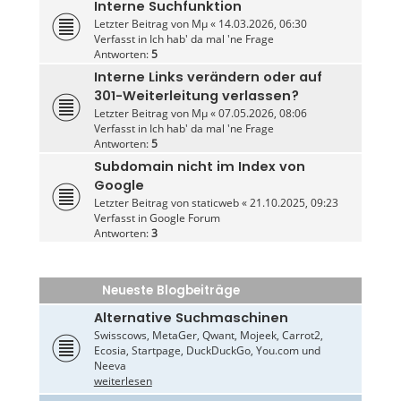
Interne Suchfunktion
Letzter Beitrag von
Mµ
«
14.03.2026, 06:30
Verfasst in
Ich hab' da mal 'ne Frage
Antworten:
5
Interne Links verändern oder auf
301-Weiterleitung verlassen?
Letzter Beitrag von
Mµ
«
07.05.2026, 08:06
Verfasst in
Ich hab' da mal 'ne Frage
Antworten:
5
Subdomain nicht im Index von
Google
Letzter Beitrag von
staticweb
«
21.10.2025, 09:23
Verfasst in
Google Forum
Antworten:
3
Neueste Blogbeiträge
Alternative Suchmaschinen
Swisscows, MetaGer, Qwant, Mojeek, Carrot2,
Ecosia, Startpage, DuckDuckGo, You.com und
Neeva
weiterlesen