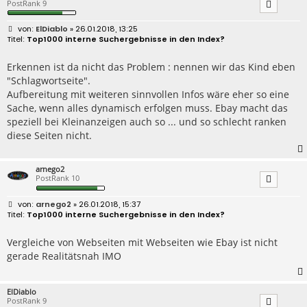
PostRank 9
B
ElDiablo
» 26.01.2018, 13:25
e
Top1000 interne Suchergebnisse in den Index?
i
t
r
Erkennen ist da nicht das Problem : nennen wir das Kind eben
a
"Schlagwortseite".
g
Aufbereitung mit weiteren sinnvollen Infos wäre eher so eine
Sache, wenn alles dynamisch erfolgen muss. Ebay macht das
speziell bei Kleinanzeigen auch so ... und so schlecht ranken
diese Seiten nicht.
arnego2
PostRank 10
B
arnego2
» 26.01.2018, 15:37
e
Top1000 interne Suchergebnisse in den Index?
i
t
r
Vergleiche von Webseiten mit Webseiten wie Ebay ist nicht
a
gerade Realitätsnah IMO
g
ElDiablo
PostRank 9