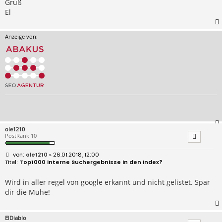
Gruß
El
Anzeige von:
ole1210
PostRank 10
B
ole1210
» 26.01.2018, 12:00
e
Top1000 interne Suchergebnisse in den Index?
i
t
r
Wird in aller regel von google erkannt und nicht gelistet. Spar
a
dir die Mühe!
g
ElDiablo