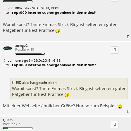
B
ElDiablo
» 26.01.2018, 16:03
e
Top1000 interne Suchergebnisse in den Index?
i
t
r
Womit sonst? Tante Emmas Strick-Blog ist selten ein guter
a
Ratgeber für Best-Practice
g
arnego2
PostRank 10
B
arnego2
» 26.01.2018, 16:58
e
Top1000 interne Suchergebnisse in den Index?
i
t
r
a
ElDiablo hat geschrieben:
g
Womit sonst? Tante Emmas Strick-Blog ist selten ein guter
Ratgeber für Best-Practice
Mit einer Webseite ähnlicher Größe? Nur so zum Beispiel.
Quero
PostRank 2