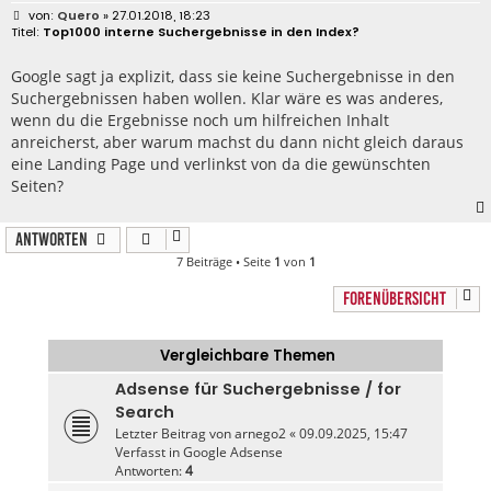
B
Quero
» 27.01.2018, 18:23
e
Top1000 interne Suchergebnisse in den Index?
i
t
r
Google sagt ja explizit, dass sie keine Suchergebnisse in den
a
Suchergebnissen haben wollen. Klar wäre es was anderes,
g
wenn du die Ergebnisse noch um hilfreichen Inhalt
anreicherst, aber warum machst du dann nicht gleich daraus
eine Landing Page und verlinkst von da die gewünschten
Seiten?
Antworten
7 Beiträge • Seite
1
von
1
FORENÜBERSICHT
Vergleichbare Themen
Adsense für Suchergebnisse / for
Search
Letzter Beitrag von
arnego2
«
09.09.2025, 15:47
Verfasst in
Google Adsense
Antworten:
4