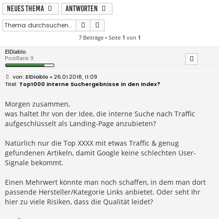
Neues Thema
Antworten
Suche
Erweiterte Suche
7 Beiträge • Seite
1
von
1
ElDiablo
PostRank 9
B
ElDiablo
» 26.01.2018, 11:09
e
Top1000 interne Suchergebnisse in den Index?
i
t
r
Morgen zusammen,
a
was haltet Ihr von der Idee, die interne Suche nach Traffic
g
aufgeschlüsselt als Landing-Page anzubieten?
Natürlich nur die Top XXXX mit etwas Traffic & genug
gefundenen Artikeln, damit Google keine schlechten User-
Signale bekommt.
Einen Mehrwert könnte man noch schaffen, in dem man dort
passende Hersteller/Kategorie Links anbietet. Oder seht Ihr
hier zu viele Risiken, dass die Qualität leidet?