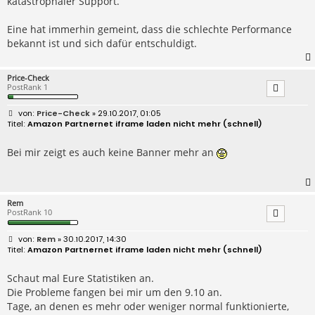
katastrophaler Support.
Eine hat immerhin gemeint, dass die schlechte Performance
bekannt ist und sich dafür entschuldigt.
Price-Check
PostRank 1
B
Price-Check
» 29.10.2017, 01:05
e
Amazon Partnernet iframe laden nicht mehr (schnell)
i
t
r
Bei mir zeigt es auch keine Banner mehr an
a
g
Rem
PostRank 10
B
Rem
» 30.10.2017, 14:30
e
Amazon Partnernet iframe laden nicht mehr (schnell)
i
t
r
Schaut mal Eure Statistiken an.
a
Die Probleme fangen bei mir um den 9.10 an.
g
Tage, an denen es mehr oder weniger normal funktionierte,