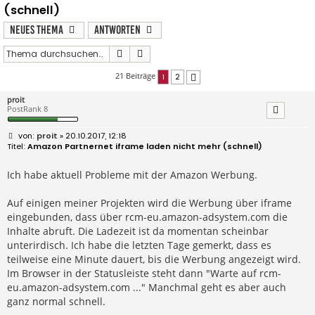
(schnell)
Neues Thema
Antworten
Suche
Erweiterte Suche
21 Beiträge
1
2
Nächste
proit
PostRank 8
B
proit
» 20.10.2017, 12:18
e
Amazon Partnernet iframe laden nicht mehr (schnell)
i
t
r
Ich habe aktuell Probleme mit der Amazon Werbung.
a
g
Auf einigen meiner Projekten wird die Werbung über iframe
eingebunden, dass über rcm-eu.amazon-adsystem.com die
Inhalte abruft. Die Ladezeit ist da momentan scheinbar
unterirdisch. Ich habe die letzten Tage gemerkt, dass es
teilweise eine Minute dauert, bis die Werbung angezeigt wird.
Im Browser in der Statusleiste steht dann "Warte auf rcm-
eu.amazon-adsystem.com ..." Manchmal geht es aber auch
ganz normal schnell.