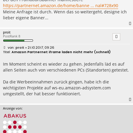
g
https://partnernet.amazon.de/home/banne ... nal#728x90
Meine Anfrage ist durch. Wenn das so weitergeht, designe ich
lieber eigene Banner...
proit
PostRank 8
B
proit
» 21.10.2017, 09:26
e
Amazon Partnernet iframe laden nicht mehr (schnell)
i
t
r
Im Moment scheint es wieder zu gehen. Jedenfalls läd es auf
a
allen Seiten auch von verschiedenen PCs (Standorten) getestet.
g
Da die Werbeeinnahmen zurück gingen, habe ich die
wichtigsten Projekte auf ws-eu.amazon-adsystem.com
umgestellt, der hat besser funktioniert.
Anzeige von: