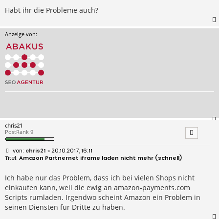
Habt ihr die Probleme auch?
Anzeige von:
chris21
PostRank 9
B
chris21
» 20.10.2017, 16:11
e
Amazon Partnernet iframe laden nicht mehr (schnell)
i
t
r
Ich habe nur das Problem, dass ich bei vielen Shops nicht
a
einkaufen kann, weil die ewig an amazon-payments.com
g
Scripts rumladen. Irgendwo scheint Amazon ein Problem in
seinen Diensten für Dritte zu haben.