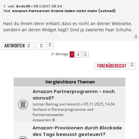
B
Bodo99
» 08.11.2017, 08:54
e
Amazon Partnernet iframe laden nicht mehr (schnell)
i
t
r
Hast du ihnen denn erklärt, dass es nicht an deiner Webseite,
a
sondern an deren Widget liegt? Sind ja zweierlei Paar Schuhe.
g
Antworten
21 Beiträge
1
2
Nächste
FORENÜBERSICHT
Vergleichbare Themen
Amazon Partnerprogramm - noch
sinnvoll?
Letzter Beitrag von
heinrich
«
05.11.2025, 14:34
Verfasst in
Partnerprogramme und
Partnernetzwerke
Antworten:
6
Amazon-Provisionen durch Blockade
des Tags bewusst gesteuert?