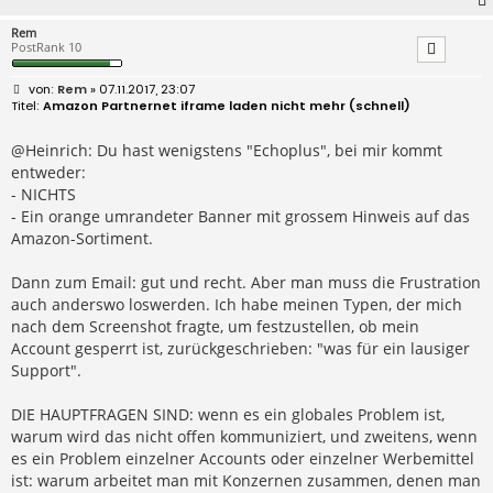
Rem
PostRank 10
B
Rem
» 07.11.2017, 23:07
e
Amazon Partnernet iframe laden nicht mehr (schnell)
i
t
r
@Heinrich: Du hast wenigstens "Echoplus", bei mir kommt
a
entweder:
g
- NICHTS
- Ein orange umrandeter Banner mit grossem Hinweis auf das
Amazon-Sortiment.
Dann zum Email: gut und recht. Aber man muss die Frustration
auch anderswo loswerden. Ich habe meinen Typen, der mich
nach dem Screenshot fragte, um festzustellen, ob mein
Account gesperrt ist, zurückgeschrieben: "was für ein lausiger
Support".
DIE HAUPTFRAGEN SIND: wenn es ein globales Problem ist,
warum wird das nicht offen kommuniziert, und zweitens, wenn
es ein Problem einzelner Accounts oder einzelner Werbemittel
ist: warum arbeitet man mit Konzernen zusammen, denen man