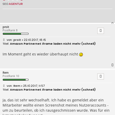
proit
PostRank 8
B
proit
» 22.10.2017, 18:15
e
Amazon Partnernet iframe laden nicht mehr (schnell)
i
t
r
Im Moment geht es wieder überhaupt nicht
a
g
Rem
PostRank 10
B
Rem
» 25.10.2017, 11:57
e
Amazon Partnernet iframe laden nicht mehr (schnell)
i
t
r
Ja, das ist sehr wechselhaft. Ich habe es gemeldet aber ein
a
Mitarbeiter wollte einen Screenshot meines Nutzeraccounts -
g
um zu beurteilen, ob ich rausgeschmissen wurde. Was für ein