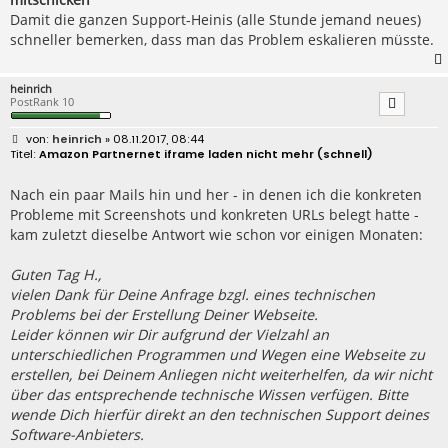
Damit die ganzen Support-Heinis (alle Stunde jemand neues)
schneller bemerken, dass man das Problem eskalieren müsste.
heinrich
PostRank 10
B
heinrich
» 08.11.2017, 08:44
e
Amazon Partnernet iframe laden nicht mehr (schnell)
i
t
r
Nach ein paar Mails hin und her - in denen ich die konkreten
a
Probleme mit Screenshots und konkreten URLs belegt hatte -
g
kam zuletzt dieselbe Antwort wie schon vor einigen Monaten:
Guten Tag H.,
vielen Dank für Deine Anfrage bzgl. eines technischen
Problems bei der Erstellung Deiner Webseite.
Leider können wir Dir aufgrund der Vielzahl an
unterschiedlichen Programmen und Wegen eine Webseite zu
erstellen, bei Deinem Anliegen nicht weiterhelfen, da wir nicht
über das entsprechende technische Wissen verfügen. Bitte
wende Dich hierfür direkt an den technischen Support deines
Software-Anbieters.