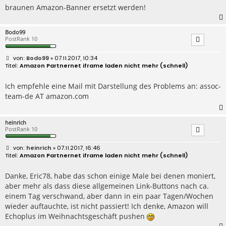
braunen Amazon-Banner ersetzt werden!
Bodo99
PostRank 10
B
Bodo99
» 07.11.2017, 10:34
e
Amazon Partnernet iframe laden nicht mehr (schnell)
i
t
r
Ich empfehle eine Mail mit Darstellung des Problems an: assoc-
a
team-de AT amazon.com
g
heinrich
PostRank 10
B
heinrich
» 07.11.2017, 16:46
e
Amazon Partnernet iframe laden nicht mehr (schnell)
i
t
r
Danke, Eric78, habe das schon einige Male bei denen moniert,
a
aber mehr als dass diese allgemeinen Link-Buttons nach ca.
g
einem Tag verschwand, aber dann in ein paar Tagen/Wochen
wieder auftauchte, ist nicht passiert! Ich denke, Amazon will
Echoplus im Weihnachtsgeschäft pushen