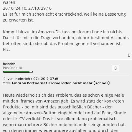
waren:
20.10, 24.10, 27.10, 29.10
Es ist für mich schon echt erschreckend, weil keine Besserung
zu erwarten ist.
Kommt hinzu: im Amazon-Diskussionsforum finde ich nichts.
Da ist für mich die Frage vorhanden, ob nur bestimmt Accounts
betroffen sind, oder ob das Problem generell vorhanden ist.
Etc.
heinrich
PostRank 10
B
heinrich
» 07.11.2017, 07:19
e
Amazon Partnernet iframe laden nicht mehr (schnell)
i
t
r
Heute wiederholt sich das Problem, das es schon einige Male
a
mit den iframes von Amazon gab: Es wird statt der konkreten
g
Produkte - bei mir sind das ausschließlich Bücher - der
allgemeine Amazon-Button eingeblendet und auf Echo, Kindle
oder fireTV verlinkt! Das ist vor allem dann problematisch,
wenn man mehrere Bücher nebeneinander eingebunden hat,
von denen immer wieder andere ausfallen und durch den