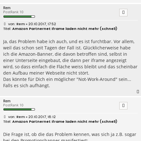
Rem
PostRank 10
B
Rem
» 20.10.2017, 17:52
e
Amazon Partnernet iframe laden nicht mehr (schnell)
i
t
r
Ja, das Problem habe ich auch, und es ist furchtbar. Vor allem,
a
weil das schon seit Tagen der Fall ist. Glücklicherweise habe
g
ich die Amazon-Banner, die davon betroffen sind, selbst in
einer Unterseite eingebaut, die dann per iframe angezeigt
wird, so dass einfach die Fläche weiss bleibt und das scheinbar
den Aufbau meiner Webseite nicht stört.
Das könnte für Dich ein möglicher "Not-Work-Around" sein...
Falls es sich aufhängt.
Rem
PostRank 10
B
Rem
» 20.10.2017, 18:12
e
Amazon Partnernet iframe laden nicht mehr (schnell)
i
t
r
Die Frage ist, ob die das Problem kennen, was sich ja z.B. sogar
a
bei den Promotionsbanner manifestiert: