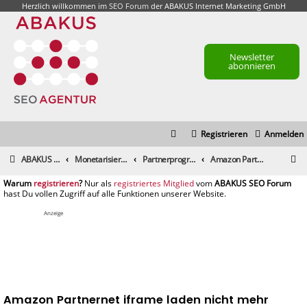
Herzlich willkommen im
SEO Forum
der ABAKUS Internet Marketing GmbH
Newsletter
abonnieren
Registrieren
Anmelden
S
ABAKUS Foren-Übersicht
Monetarisierung & Controlling
Partnerprogramme und Partnernetzwerke
Amazon Partnernet iframe laden nicht mehr (schnell)
u
registrieren
registriertes Mitglied
c
h
Anzeige
e
Amazon Partnernet iframe laden nicht mehr