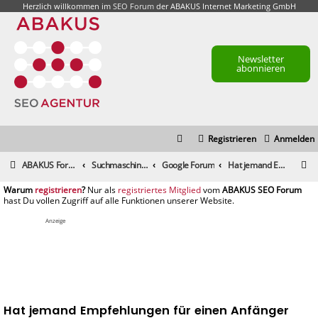
Herzlich willkommen im
SEO Forum
der ABAKUS Internet Marketing GmbH
Newsletter
abonnieren
Registrieren
Anmelden
S
ABAKUS Foren-Übersicht
Suchmaschinenmarketing (SEM) / Suchmaschinenoptimierung (SEO)
Google Forum
Hat jemand Empfehlungen für einen Anfänger SEO/SEA??
u
registrieren
registriertes Mitglied
c
h
Anzeige
e
Hat jemand Empfehlungen für einen Anfänger