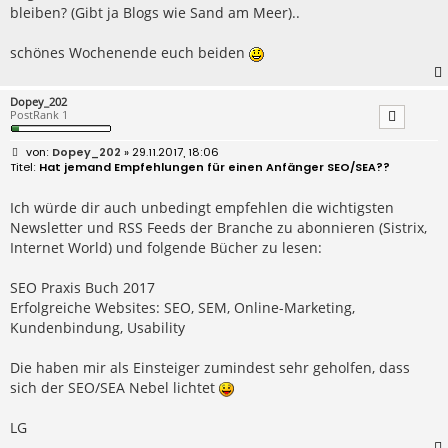
bleiben? (Gibt ja Blogs wie Sand am Meer)..
schönes Wochenende euch beiden
Dopey_202
PostRank 1
B
Dopey_202
» 29.11.2017, 18:06
e
Hat jemand Empfehlungen für einen Anfänger SEO/SEA??
i
t
r
Ich würde dir auch unbedingt empfehlen die wichtigsten
a
Newsletter und RSS Feeds der Branche zu abonnieren (Sistrix,
g
Internet World) und folgende Bücher zu lesen:
SEO Praxis Buch 2017
Erfolgreiche Websites: SEO, SEM, Online-Marketing,
Kundenbindung, Usability
Die haben mir als Einsteiger zumindest sehr geholfen, dass
sich der SEO/SEA Nebel lichtet
LG