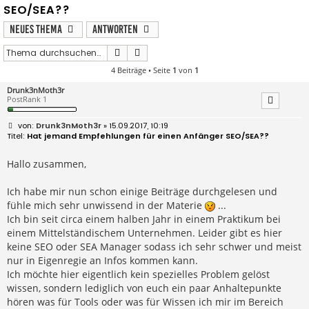
SEO/SEA??
Neues Thema
Antworten
Suche
Erweiterte Suche
4 Beiträge • Seite
1
von
1
Drunk3nMoth3r
PostRank 1
B
Drunk3nMoth3r
» 15.09.2017, 10:19
e
Hat jemand Empfehlungen für einen Anfänger SEO/SEA??
i
t
r
Hallo zusammen,
a
g
Ich habe mir nun schon einige Beiträge durchgelesen und
fühle mich sehr unwissend in der Materie
...
Ich bin seit circa einem halben Jahr in einem Praktikum bei
einem Mittelständischem Unternehmen. Leider gibt es hier
keine SEO oder SEA Manager sodass ich sehr schwer und meist
nur in Eigenregie an Infos kommen kann.
Ich möchte hier eigentlich kein spezielles Problem gelöst
wissen, sondern lediglich von euch ein paar Anhaltepunkte
hören was für Tools oder was für Wissen ich mir im Bereich