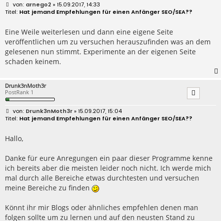
B
arnego2
» 15.09.2017, 14:33
e
Hat jemand Empfehlungen für einen Anfänger SEO/SEA??
i
t
r
Eine Weile weiterlesen und dann eine eigene Seite
a
veröffentlichen um zu versuchen herauszufinden was an dem
g
gelesenen nun stimmt. Experimente an der eigenen Seite
schaden keinem.
Drunk3nMoth3r
PostRank 1
B
Drunk3nMoth3r
» 15.09.2017, 15:04
e
Hat jemand Empfehlungen für einen Anfänger SEO/SEA??
i
t
r
Hallo,
a
g
Danke für eure Anregungen ein paar dieser Programme kenne
ich bereits aber die meisten leider noch nicht. Ich werde mich
mal durch alle Bereiche etwas durchtesten und versuchen
meine Bereiche zu finden
Könnt ihr mir Blogs oder ähnliches empfehlen denen man
folgen sollte um zu lernen und auf den neusten Stand zu