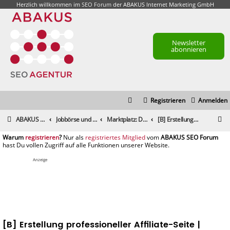
Herzlich willkommen im
SEO Forum
der ABAKUS Internet Marketing GmbH
Newsletter
abonnieren
Registrieren
Anmelden
S
ABAKUS Foren-Übersicht
Jobbörse und Marktplatz
Marktplatz: Dienstleistungen
[B] Erstellung professioneller Affiliate-Seite |
u
registrieren
registriertes Mitglied
c
h
Anzeige
e
[B] Erstellung professioneller Affiliate-Seite |