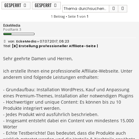
Gesperrt
Gesperrt
Suche
Erweit
1 Beitrag • Seite
1
von
1
EckeMedia
PostRank 3
B
EckeMedia
» 07.07.2017, 08:23
e
[B] Erstellung professioneller Affiliate-Seite |
i
t
r
Sehr geehrte Damen und Herren,
a
g
ich erstelle Ihnen eine professionelle Affiliate-Webseite. Unter
anderem sind folgende Leistungen enthalten:
- Grundaufbau: Installation WordPress, Kauf und Anpassung
eines Premium-Themes, Installation aller notwendigen Plugins
- Hochwertiger und unique Content: Es können bis zu 10
Produkte integriert werden.
- Jedes Produkt wird ausführlich beschrieben.
- Insgesamt entsteht dabei ein Content von mindestens 15.000
Wörter
- Echte Testberichte! Das bedeutet, dass die Produkte auch