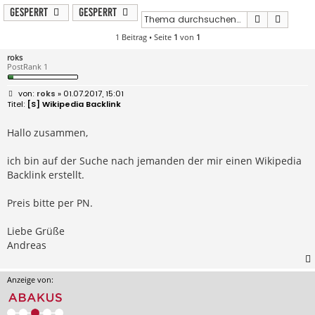
Gesperrt
Gesperrt
Suche
Erweit
1 Beitrag • Seite
1
von
1
roks
PostRank 1
B
roks
» 01.07.2017, 15:01
e
[S] Wikipedia Backlink
i
t
r
Hallo zusammen,
a
g
ich bin auf der Suche nach jemanden der mir einen Wikipedia
Backlink erstellt.
Preis bitte per PN.
Liebe Grüße
Andreas
Anzeige von: