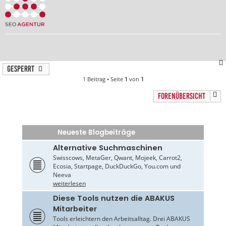
Gesperrt
1 Beitrag • Seite
1
von
1
FORENÜBERSICHT
Neueste Blogbeiträge
Alternative Suchmaschinen
Swisscows, MetaGer, Qwant, Mojeek, Carrot2,
Ecosia, Startpage, DuckDuckGo, You.com und
Neeva
weiterlesen
Diese Tools nutzen die ABAKUS
Mitarbeiter
Tools erleichtern den Arbeitsalltag. Drei ABAKUS