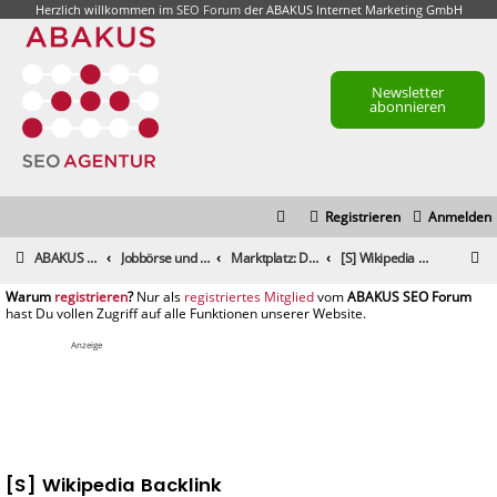
Herzlich willkommen im
SEO Forum
der ABAKUS Internet Marketing GmbH
Newsletter
abonnieren
Registrieren
Anmelden
S
ABAKUS Foren-Übersicht
Jobbörse und Marktplatz
Marktplatz: Dienstleistungen
[S] Wikipedia Backlink
u
registrieren
registriertes Mitglied
c
h
Anzeige
e
[S] Wikipedia Backlink