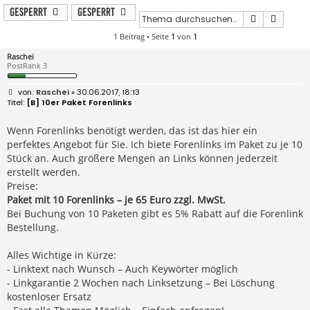
Gesperrt
Gesperrt
Suche
Erweit
1 Beitrag • Seite
1
von
1
Raschei
PostRank 3
B
Raschei
» 30.06.2017, 18:13
e
[B] 10er Paket Forenlinks
i
t
r
Wenn Forenlinks benötigt werden, das ist das hier ein
a
perfektes Angebot für Sie. Ich biete Forenlinks im Paket zu je 10
g
Stück an. Auch größere Mengen an Links können jederzeit
erstellt werden.
Preise:
Paket mit 10 Forenlinks – je 65 Euro zzgl. MwSt.
Bei Buchung von 10 Paketen gibt es 5% Rabatt auf die Forenlink
Bestellung.
Alles Wichtige in Kürze:
- Linktext nach Wunsch – Auch Keywörter möglich
- Linkgarantie 2 Wochen nach Linksetzung – Bei Löschung
kostenloser Ersatz