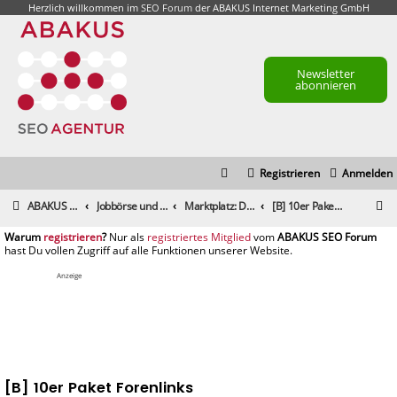
Herzlich willkommen im
SEO Forum
der ABAKUS Internet Marketing GmbH
Newsletter
abonnieren
Registrieren
Anmelden
S
ABAKUS Foren-Übersicht
Jobbörse und Marktplatz
Marktplatz: Dienstleistungen
[B] 10er Paket Forenlinks
u
registrieren
registriertes Mitglied
c
h
Anzeige
e
[B] 10er Paket Forenlinks