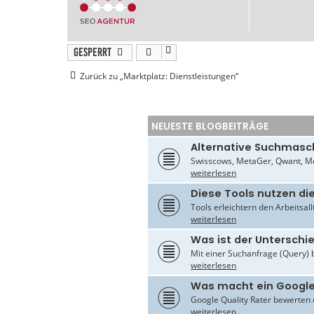
Gesperrt
Zurück zu „Marktplatz: Dienstleistungen“
NEUESTE BLOGBEITRÄGE
Alternative Suchmasc
Swisscows, MetaGer, Qwant, Mo
weiterlesen
Diese Tools nutzen di
Tools erleichtern den Arbeitsal
weiterlesen
Was ist der Untersch
Mit einer Suchanfrage (Query) 
weiterlesen
Was macht ein Google
Google Quality Rater bewerten d
weiterlesen