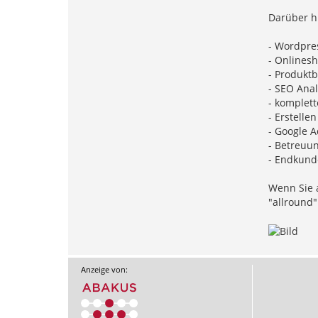
Darüber h
- Wordpres
- Onlinesh
- Produkt
- SEO Ana
- komplet
- Erstelle
- Google A
- Betreuun
- Endkund
Wenn Sie a
"allround"
Anzeige von: