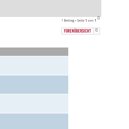
n
N
1 Beitrag • Seite
1
von
1
a
c
FORENÜBERSICHT
h
o
b
e
n