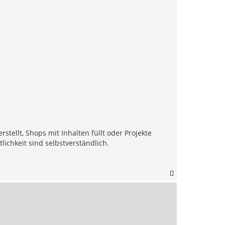
stellt, Shops mit Inhalten füllt oder Projekte
lichkeit sind selbstverständlich.
N
a
c
h
o
b
e