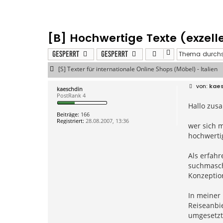
[B] Hochwertige Texte (exzel
Gesperrt
Gesperrt
[S] Texter für internationale Online Shops (Möbel) - Italien
B
kaes
kaeschdin
e
PostRank 4
i
Hallo zus
t
r
Beiträge:
166
a
Registriert:
28.08.2007, 13:36
g
wer sich 
hochwertig
Als erfahr
suchmasch
Konzeptio
In meiner 
Reiseanbie
umgesetzt