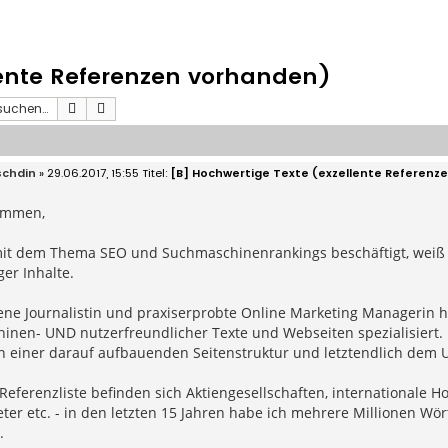
lente Referenzen vorhanden)
Suche
Erweiterte Suche
chdin
» 29.06.2017, 15:55
[B] Hochwertige Texte (exzellente Referenz
ammen,
mit dem Thema SEO und Suchmaschinenrankings beschäftigt, weiß 
er Inhalte.
ene Journalistin und praxiserprobte Online Marketing Managerin h
inen- UND nutzerfreundlicher Texte und Webseiten spezialisiert. 
n einer darauf aufbauenden Seitenstruktur und letztendlich dem 
Referenzliste befinden sich Aktiengesellschaften, internationale H
ter etc. - in den letzten 15 Jahren habe ich mehrere Millionen Wö
.