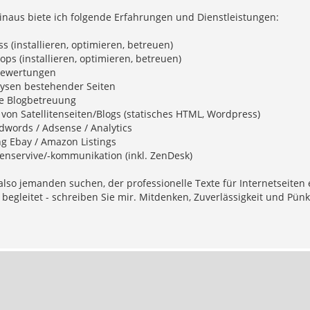
inaus biete ich folgende Erfahrungen und Dienstleistungen:
s (installieren, optimieren, betreuen)
ops (installieren, optimieren, betreuen)
bewertungen
lysen bestehender Seiten
te Blogbetreuung
n von Satellitenseiten/Blogs (statisches HTML, Wordpress)
dwords / Adsense / Analytics
g Ebay / Amazon Listings
enservive/-kommunikation (inkl. ZenDesk)
lso jemanden suchen, der professionelle Texte für Internetseiten er
 begleitet - schreiben Sie mir. Mitdenken, Zuverlässigkeit und Pünkt