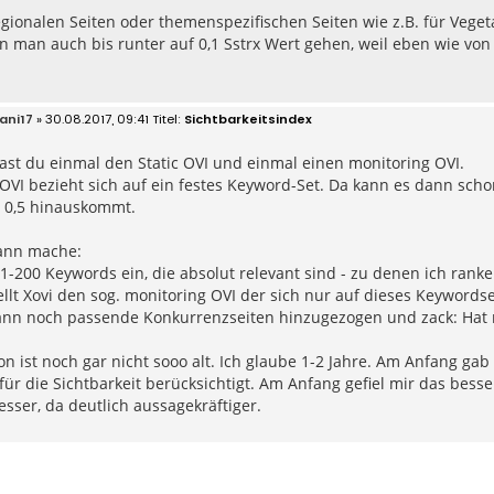
egionalen Seiten oder themenspezifischen Seiten wie z.B. für Veget
n man auch bis runter auf 0,1 Sstrx Wert gehen, weil eben wie vo
ani17
» 30.08.2017, 09:41
Sichtbarkeitsindex
ast du einmal den Static OVI und einmal einen monitoring OVI.
 OVI bezieht sich auf ein festes Keyword-Set. Da kann es dann sch
r 0,5 hinauskommt.
ann mache:
1-200 Keywords ein, die absolut relevant sind - zu denen ich rank
llt Xovi den sog. monitoring OVI der sich nur auf dieses Keywordse
nn noch passende Konkurrenzseiten hinzugezogen und zack: Hat m
on ist noch gar nicht sooo alt. Ich glaube 1-2 Jahre. Am Anfang gab
ür die Sichtbarkeit berücksichtigt. Am Anfang gefiel mir das besse
esser, da deutlich aussagekräftiger.