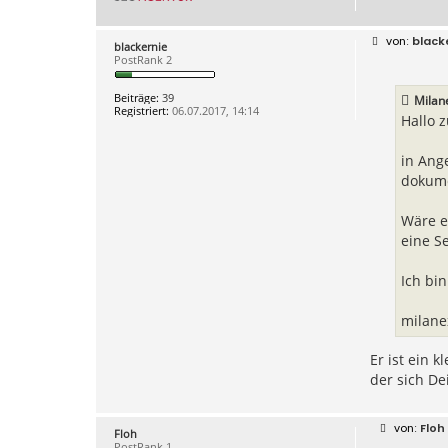
B
black
blackernie
e
PostRank 2
i
t
r
Beiträge:
39
Milan
a
Registriert:
06.07.2017, 14:14
g
Hallo 
in Ange
dokume
Wäre ei
eine S
Ich bin
milane
Er ist ein 
der sich De
B
Floh
Floh
e
PostRank 1