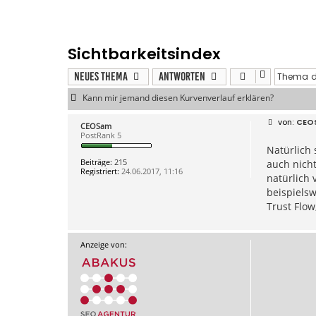
Sichtbarkeitsindex
Neues Thema
Antworten
Kann mir jemand diesen Kurvenverlauf erklären?
B
CEO
CEOSam
e
PostRank 5
i
Natürlich
t
r
Beiträge:
215
auch nicht
a
Registriert:
24.06.2017, 11:16
g
natürlich 
beispielsw
Trust Flow
Anzeige von: