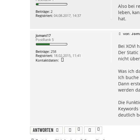
i
Also bei r
t
r
Beiträge:
2
leben, kan
a
Registriert:
04.08.2017, 14:37
g
hat.
B
Jom
Jomani17
e
PostRank 5
i
Bei XOVI h
t
r
Beiträge:
258
Der Static
a
Registriert:
18.02.2015, 11:41
g
nicht übe
K
Kontaktdaten:
o
n
Was ich d
t
a
Ich buche 
k
Dann erste
t
d
werden da
a
t
e
Die Funkti
n
v
Keywords f
o
deutlich b
n
J
o
m
Antworten
a
n