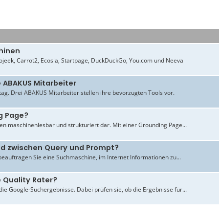
hinen
jeek, Carrot2, Ecosia, Startpage, DuckDuckGo, You.com und Neeva
e ABAKUS Mitarbeiter
ltag. Drei ABAKUS Mitarbeiter stellen ihre bevorzugten Tools vor.
g Page?
en maschinenlesbar und strukturiert dar. Mit einer Grounding Page...
ied zwischen Query und Prompt?
beauftragen Sie eine Suchmaschine, im Internet Informationen zu...
 Quality Rater?
ie Google-Suchergebnisse. Dabei prüfen sie, ob die Ergebnisse für...