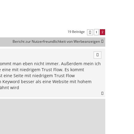
19 Beiträge
1
2
Vorherige
Bericht zur Nutzerfreundlichkeit von Werbeanzeigen
 bekommt man eben nicht immer. Außerdem mein ich
e eine mit niedrigem Trust Flow. Es kommt
st eine Seite mit niedrigem Trust Flow
em Keyword besser als eine Website mit hohem
wähnt wird
N
a
c
h
o
b
e
n