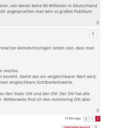
h
arier, von denen keine 80 Millionen in Deutschland
o
b
n dir angesprochen man kein so großes Publikum
e
n
N
a
c
h
o
b
onmal bei kleinen/nischigen Seiten sein, dass man
e
n
en möchte.
t bezieht. Damit das ein vergleichbarer Wert wird,
an vergleichbare Sichtbarkeitswerte.
 es den Static OVI und den OVI. Der OVI hat alle
r. Mittlerweile find ich den monitoring OVI aber
N
a
19 Beiträge
1
2
Vorherige
c
h