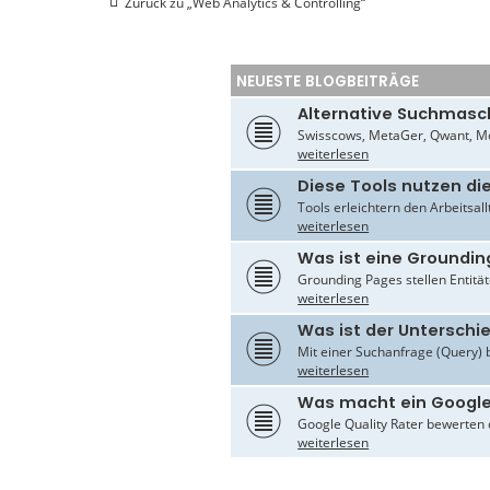
i
Zurück zu „Web Analytics & Controlling“
1
7
NEUESTE BLOGBEITRÄGE
Alternative Suchmasc
Swisscows, MetaGer, Qwant, Mo
weiterlesen
Diese Tools nutzen di
Tools erleichtern den Arbeitsal
weiterlesen
Was ist eine Groundin
Grounding Pages stellen Entität
weiterlesen
Was ist der Untersch
Mit einer Suchanfrage (Query) 
weiterlesen
Was macht ein Google
Google Quality Rater bewerten d
weiterlesen