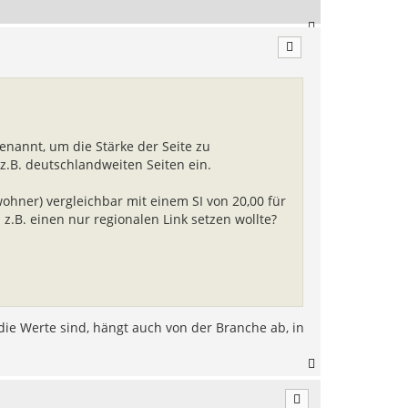
N
a
c
h
o
b
e
n
genannt, um die Stärke der Seite zu
 z.B. deutschlandweiten Seiten ein.
nwohner) vergleichbar mit einem SI von 20,00 für
z.B. einen nur regionalen Link setzen wollte?
t die Werte sind, hängt auch von der Branche ab, in
N
a
c