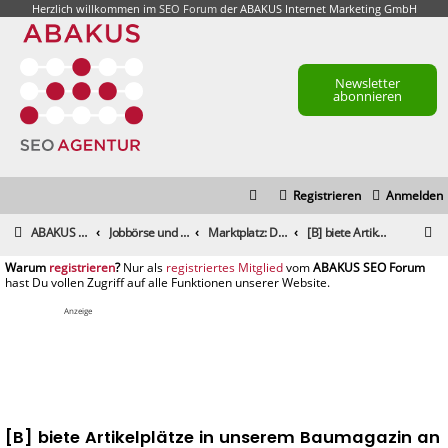
Herzlich willkommen im
SEO Forum
der ABAKUS Internet Marketing GmbH
Newsletter
abonnieren
Registrieren
Anmelden
S
ABAKUS Foren-Übersicht
Jobbörse und Marktplatz
Marktplatz: Dienstleistungen
[B] biete Artikelplätze in unserem Baumagazin an
u
registrieren
registriertes Mitglied
c
h
Anzeige
e
[B] biete Artikelplätze in unserem Baumagazin an