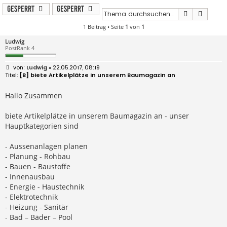
Gesperrt
Gesperrt
Suche
Erweit
1 Beitrag • Seite
1
von
1
Ludwig
PostRank 4
B
Ludwig
» 22.05.2017, 08:19
e
[B] biete Artikelplätze in unserem Baumagazin an
i
t
r
Hallo Zusammen
a
g
biete Artikelplätze in unserem Baumagazin an - unser
Hauptkategorien sind
- Aussenanlagen planen
- Planung - Rohbau
- Bauen - Baustoffe
- Innenausbau
- Energie - Haustechnik
- Elektrotechnik
- Heizung - Sanitär
- Bad – Bäder – Pool