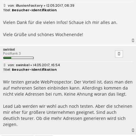
B
illusionfactory
» 12.05.2017, 08:39
e
Besucher-Identifikation
i
t
r
Vielen Dank für die vielen Infos! Schaue ich mir alles an.
a
g
Viele Grüße und schönes Wochenende!
swinkel
PostRank 3
B
swinkel
» 14.05.2017, 16:54
e
Besucher-Identifikation
i
t
r
Wir testen gerade WebProspector. Der Vorteil ist, dass man den
a
auf mehrenen Seiten einbinden kann. Allerdings kommen da
g
nicht viele Adressen bei rum. Keine Ahnung woran das liegt.
Lead Lab werden wir wohl auch noch testen. Aber die scheinen
mir eher für größere Unternehmen geeignet. Sind auch
deutlich teurer. Ob die mehr Adressen generieren wird sich
zeigen.