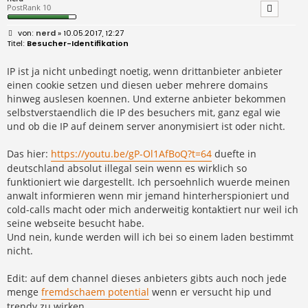
PostRank 10
B
nerd
» 10.05.2017, 12:27
e
Besucher-Identifikation
i
t
r
IP ist ja nicht unbedingt noetig, wenn drittanbieter anbieter
a
einen cookie setzen und diesen ueber mehrere domains
g
hinweg auslesen koennen. Und externe anbieter bekommen
selbstverstaendlich die IP des besuchers mit, ganz egal wie
und ob die IP auf deinem server anonymisiert ist oder nicht.
Das hier:
https://youtu.be/gP-Ol1AfBoQ?t=64
duefte in
deutschland absolut illegal sein wenn es wirklich so
funktioniert wie dargestellt. Ich persoehnlich wuerde meinen
anwalt informieren wenn mir jemand hinterherspioniert und
cold-calls macht oder mich anderweitig kontaktiert nur weil ich
seine webseite besucht habe.
Und nein, kunde werden will ich bei so einem laden bestimmt
nicht.
Edit: auf dem channel dieses anbieters gibts auch noch jede
menge
fremdschaem potential
wenn er versucht hip und
trendy zu wirken...