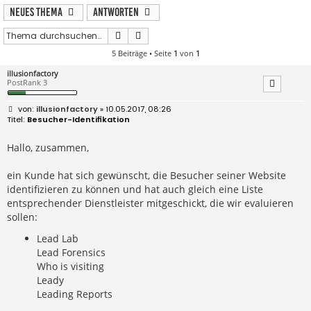
Neues Thema
Antworten
Suche
Erweiterte Suche
5 Beiträge • Seite
1
von
1
illusionfactory
PostRank 3
B
illusionfactory
» 10.05.2017, 08:26
e
Besucher-Identifikation
i
t
r
Hallo, zusammen,
a
g
ein Kunde hat sich gewünscht, die Besucher seiner Website
identifizieren zu können und hat auch gleich eine Liste
entsprechender Dienstleister mitgeschickt, die wir evaluieren
sollen:
Lead Lab
Lead Forensics
Who is visiting
Leady
Leading Reports