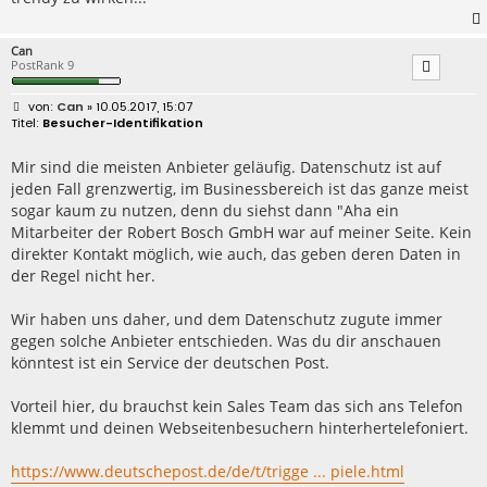
Can
PostRank 9
B
Can
» 10.05.2017, 15:07
e
Besucher-Identifikation
i
t
r
Mir sind die meisten Anbieter geläufig. Datenschutz ist auf
a
jeden Fall grenzwertig, im Businessbereich ist das ganze meist
g
sogar kaum zu nutzen, denn du siehst dann "Aha ein
Mitarbeiter der Robert Bosch GmbH war auf meiner Seite. Kein
direkter Kontakt möglich, wie auch, das geben deren Daten in
der Regel nicht her.
Wir haben uns daher, und dem Datenschutz zugute immer
gegen solche Anbieter entschieden. Was du dir anschauen
könntest ist ein Service der deutschen Post.
Vorteil hier, du brauchst kein Sales Team das sich ans Telefon
klemmt und deinen Webseitenbesuchern hinterhertelefoniert.
https://www.deutschepost.de/de/t/trigge ... piele.html