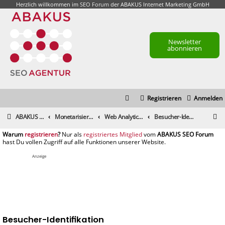
Herzlich willkommen im
SEO Forum
der ABAKUS Internet Marketing GmbH
Newsletter
abonnieren
Registrieren
Anmelden
S
ABAKUS Foren-Übersicht
Monetarisierung & Controlling
Web Analytics & Controlling
Besucher-Identifikation
u
registrieren
registriertes Mitglied
c
h
Anzeige
e
Besucher-Identifikation