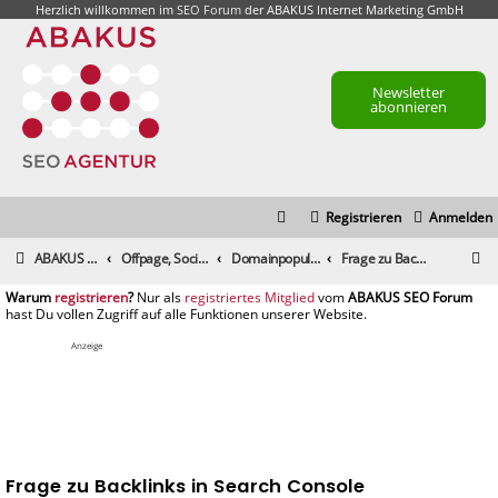
Herzlich willkommen im
SEO Forum
der ABAKUS Internet Marketing GmbH
Newsletter
abonnieren
Registrieren
Anmelden
S
ABAKUS Foren-Übersicht
Offpage, Social Media, Tools und andere Maßnahmen
Domainpopularität / Link-Marketing, Backlinks aufbauen & Seeding
Frage zu Backlinks in Search Console
u
registrieren
registriertes Mitglied
c
h
Anzeige
e
Frage zu Backlinks in Search Console