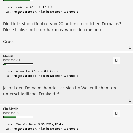
B
swiat
» 07.05.2017, 21:39
e
Frage zu Backlinks in Search Console
i
t
r
Die Links sind offenbar von 20 unterschiedlichen Domains?
a
Diese Links sind eher harmlos, würde ich meinen.
g
Gruss
ManuF
PostRank 1
B
ManuF
» 07.05.2017, 22:05
e
Frage zu Backlinks in Search Console
i
t
r
Ja, bei den Domains handelt es sich im Wesentlichen um
a
unterschiedliche. Danke dir!
g
Cin Media
PostRank 5
B
Cin Media
» 10.05.2017, 12:45
e
Frage zu Backlinks in Search Console
i