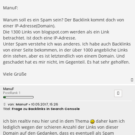
t
r
ManuF:
a
g
Warum soll es ein Spam sein? Der Backlink kommt doch von
einer IP-Adresse(Domain).
Die 1300 Links von blogspot.com werden als ein Link
betrachtet. Ist doch eine IP-Adresse.
Unter Spam verstehe ich was anderes. Ich habe auch Backlinks
von einer Seite bekommen, in der über 1000 angebliche Links
drin stehen, aber es ist letztendlich von einem Domain. Und
geschadet hat es mir nicht, im Gegenteil. Es hat sehr geholfen.
Viele Grüße
ManuF
PostRank 1
B
ManuF
» 10.05.2017, 15:26
e
Frage zu Backlinks in Search Console
i
t
r
ich bin realtiv neu hier und in dem Thema
daher kam ich
a
lediglich wegen der schieren Anzahl der Links von dieser
g
Domain auf den Gedanken, dass es eventuell als Spam