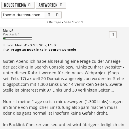
Neues Thema
Antworten
Suche
Erweiterte Suche
7 Beiträge • Seite
1
von
1
ManuF
PostRank 1
B
ManuF
» 07.05.2017, 17:56
e
Frage zu Backlinks in Search Console
i
t
r
Guten Abend ich habe als Neuling eine Frage zu der Anzeige
a
der Backlinks in Search Console bzw. "Links zu Ihrer Website" -
g
unter dieser Rubrik werden für ein neues Webprojekt (Shop
seit Feb. 17) aktuell 20 Domains angezeigt, an vorderster Stelle
blogspot.com mit 1.300 Links und 14 verlinkten Seiten. Zweite
Stelle ist pinterest mit 97 Links und 30 verlinkten Seiten...
Nun ist meine Frage ob ich mir deswegen (1.300 Links) sorgen
im Sinne von möglicher Einstufung als Spam machen muss,
oder dies ganz normal ist insofern keine Gefahr droht.
Im Backlink Checker von seo-untied wird übrigens lediglich ein