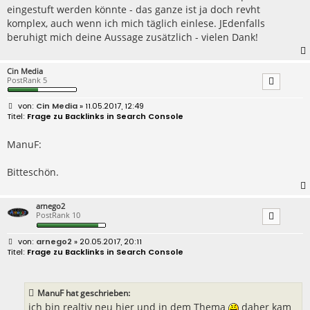
eingestuft werden könnte - das ganze ist ja doch revht
komplex, auch wenn ich mich täglich einlese. JEdenfalls
beruhigt mich deine Aussage zusätzlich - vielen Dank!
Cin Media
PostRank 5
B
Cin Media
» 11.05.2017, 12:49
e
Frage zu Backlinks in Search Console
i
t
r
ManuF:
a
g
Bitteschön.
arnego2
PostRank 10
B
arnego2
» 20.05.2017, 20:11
e
Frage zu Backlinks in Search Console
i
t
r
a
ManuF hat geschrieben:
g
ich bin realtiv neu hier und in dem Thema
daher kam