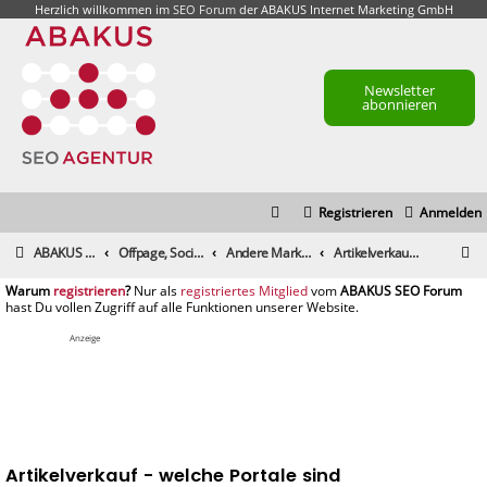
Herzlich willkommen im
SEO Forum
der ABAKUS Internet Marketing GmbH
Newsletter
abonnieren
Registrieren
Anmelden
S
ABAKUS Foren-Übersicht
Offpage, Social Media, Tools und andere Maßnahmen
Andere Marketingmaßnahmen und Webpromotion
Artikelverkauf - welche Portale sind empfehlenswert ?
u
registrieren
registriertes Mitglied
c
h
Anzeige
e
Artikelverkauf - welche Portale sind