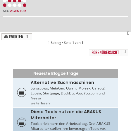
Antworten
1 Beitrag • Seite
1
von
1
FORENÜBERSICHT
Neueste Blogbeiträge
Alternative Suchmaschinen
Swisscows, MetaGer, Qwant, Mojeek, Carrot2,
Ecosia, Startpage, DuckDuckGo, You.com und
Neeva
weiterlesen
Diese Tools nutzen die ABAKUS
Mitarbeiter
Tools erleichtern den Arbeitsalltag. Drei ABAKUS
Mitarbeiter stellen ihre bevorzugten Tools vor.