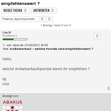
empfehlenswert ?
Neues Thema
Antworten
Suche
Erweiterte Suche
1 Beitrag • Seite
1
von
1
Lisa-M
PostRank 5
B
Lisa-M
» 01.03.2017, 19:09
e
Artikelverkauf - welche Portale sind empfehlenswert ?
i
t
r
Hallo,
a
g
welche Artikelverkaufsportale könnt ihr empfehlen ?
vg
Lisa
Anzeige von: