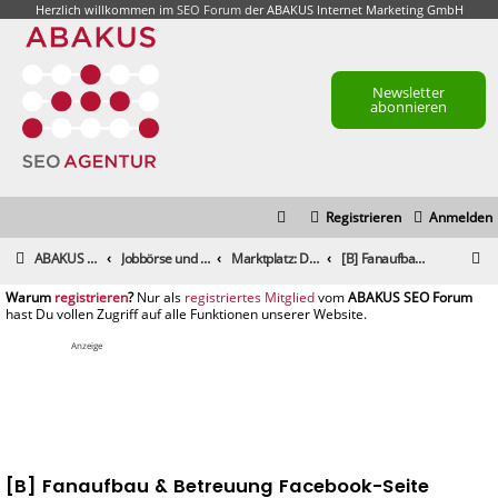
Herzlich willkommen im
SEO Forum
der ABAKUS Internet Marketing GmbH
Newsletter
abonnieren
Registrieren
Anmelden
S
ABAKUS Foren-Übersicht
Jobbörse und Marktplatz
Marktplatz: Dienstleistungen
[B] Fanaufbau & Betreuung Facebook-Seite
u
registrieren
registriertes Mitglied
c
h
Anzeige
e
[B] Fanaufbau & Betreuung Facebook-Seite