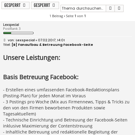
Gesperrt
Gesperrt
Suche
Erweit
1 Beitrag • Seite
1
von
1
Lexspecial
PostRank 3
B
Lexspecial
» 07.02.2017, 14:01
e
[B] Fanaufbau & Betreuung Facebook-Seite
i
t
Unsere Leistungen:
r
a
g
Basis Betreuung Facebook:
- Erstellen eines umfassenden Facebook-Redaktionsplans
(Posting-Plan) für jeden Monat im Voraus
- 3 Postings pro Woche (Mix aus Firmennews, Tipps & Tricks zu
den von den Firmen beworbenen Produkten sowie
Tagesaktuellem)
- Technische Einrichtung und Betreuung der Facebook-Seiten
inklusive Maximierung der Contentstreuung
- Inhaltliche Betreuung und redaktionelle Begleitung der