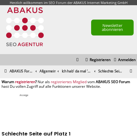
Herzlich willkommen im
SEO Forum
der ABAKUS Internet Marketing GmbH
Newsletter
abonnieren
Registrieren
Anmelden
S
ABAKUS Foren-Übersicht
Allgemein
Ich hab' da mal 'ne Frage
Schlechte Seite auf Platz 1
u
registrieren
registriertes Mitglied
c
h
Anzeige
e
Schlechte Seite auf Platz 1