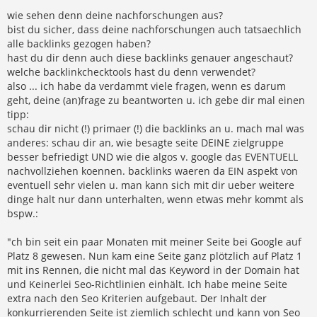
wie sehen denn deine nachforschungen aus?
bist du sicher, dass deine nachforschungen auch tatsaechlich
alle backlinks gezogen haben?
hast du dir denn auch diese backlinks genauer angeschaut?
welche backlinkchecktools hast du denn verwendet?
also ... ich habe da verdammt viele fragen, wenn es darum
geht, deine (an)frage zu beantworten u. ich gebe dir mal einen
tipp:
schau dir nicht (!) primaer (!) die backlinks an u. mach mal was
anderes: schau dir an, wie besagte seite DEINE zielgruppe
besser befriedigt UND wie die algos v. google das EVENTUELL
nachvollziehen koennen. backlinks waeren da EIN aspekt von
eventuell sehr vielen u. man kann sich mit dir ueber weitere
dinge halt nur dann unterhalten, wenn etwas mehr kommt als
bspw.:
"ch bin seit ein paar Monaten mit meiner Seite bei Google auf
Platz 8 gewesen. Nun kam eine Seite ganz plötzlich auf Platz 1
mit ins Rennen, die nicht mal das Keyword in der Domain hat
und Keinerlei Seo-Richtlinien einhält. Ich habe meine Seite
extra nach den Seo Kriterien aufgebaut. Der Inhalt der
konkurrierenden Seite ist ziemlich schlecht und kann von Seo