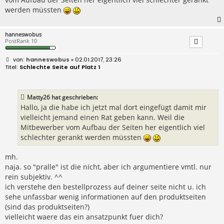
werden müssten
hanneswobus
PostRank 10
B
hanneswobus
» 02.01.2017, 23:26
e
Schlechte Seite auf Platz 1
i
t
r
a
Matty26 hat geschrieben:
g
Hallo, ja die habe ich jetzt mal dort eingefügt damit mir
vielleicht jemand einen Rat geben kann. Weil die
Mitbewerber vom Aufbau der Seiten her eigentlich viel
schlechter gerankt werden müssten
mh.
naja. so "pralle" ist die nicht, aber ich argumentiere vmtl. nur
rein subjektiv. ^^
ich verstehe den bestellprozess auf deiner seite nicht u. ich
sehe unfassbar wenig informationen auf den produktseiten
(sind das produktseiten?)
vielleicht waere das ein ansatzpunkt fuer dich?