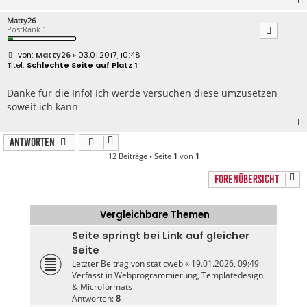
Matty26
PostRank 1
B
Matty26
» 03.01.2017, 10:48
e
Schlechte Seite auf Platz 1
i
t
r
Danke für die Info! Ich werde versuchen diese umzusetzen
a
soweit ich kann
g
Antworten
12 Beiträge • Seite
1
von
1
FORENÜBERSICHT
Vergleichbare Themen
Seite springt bei Link auf gleicher
Seite
Letzter Beitrag von
staticweb
«
19.01.2026, 09:49
Verfasst in
Webprogrammierung, Templatedesign
& Microformats
Antworten:
8