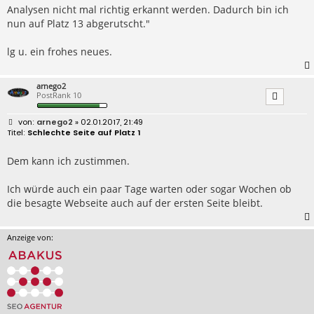
Analysen nicht mal richtig erkannt werden. Dadurch bin ich
nun auf Platz 13 abgerutscht."
lg u. ein frohes neues.
arnego2
PostRank 10
B
arnego2
» 02.01.2017, 21:49
e
Schlechte Seite auf Platz 1
i
t
r
Dem kann ich zustimmen.
a
g
Ich würde auch ein paar Tage warten oder sogar Wochen ob
die besagte Webseite auch auf der ersten Seite bleibt.
Anzeige von: