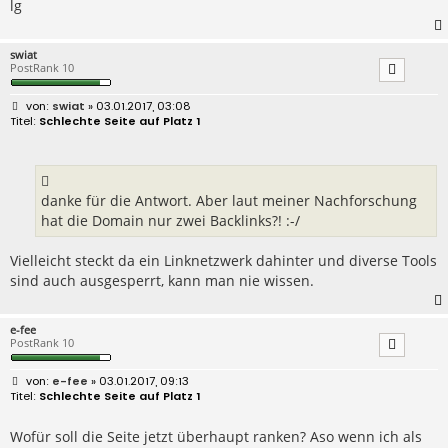
lg
swiat
PostRank 10
B
swiat
» 03.01.2017, 03:08
e
Schlechte Seite auf Platz 1
i
t
r
a
g
danke für die Antwort. Aber laut meiner Nachforschung
hat die Domain nur zwei Backlinks?! :-/
Vielleicht steckt da ein Linknetzwerk dahinter und diverse Tools
sind auch ausgesperrt, kann man nie wissen.
e-fee
PostRank 10
B
e-fee
» 03.01.2017, 09:13
e
Schlechte Seite auf Platz 1
i
t
r
Wofür soll die Seite jetzt überhaupt ranken? Aso wenn ich als
a