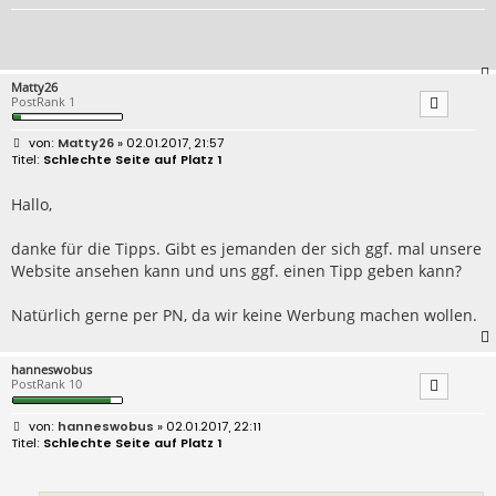
Matty26
PostRank 1
B
Matty26
» 02.01.2017, 21:57
e
Schlechte Seite auf Platz 1
i
t
r
Hallo,
a
g
danke für die Tipps. Gibt es jemanden der sich ggf. mal unsere
Website ansehen kann und uns ggf. einen Tipp geben kann?
Natürlich gerne per PN, da wir keine Werbung machen wollen.
hanneswobus
PostRank 10
B
hanneswobus
» 02.01.2017, 22:11
e
Schlechte Seite auf Platz 1
i
t
r