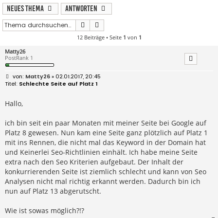
Neues Thema
Antworten
Suche
Erweiterte Suche
12 Beiträge • Seite
1
von
1
Matty26
PostRank 1
B
Matty26
» 02.01.2017, 20:45
e
Schlechte Seite auf Platz 1
i
t
r
Hallo,
a
g
ich bin seit ein paar Monaten mit meiner Seite bei Google auf
Platz 8 gewesen. Nun kam eine Seite ganz plötzlich auf Platz 1
mit ins Rennen, die nicht mal das Keyword in der Domain hat
und Keinerlei Seo-Richtlinien einhält. Ich habe meine Seite
extra nach den Seo Kriterien aufgebaut. Der Inhalt der
konkurrierenden Seite ist ziemlich schlecht und kann von Seo
Analysen nicht mal richtig erkannt werden. Dadurch bin ich
nun auf Platz 13 abgerutscht.
Wie ist sowas möglich?!?