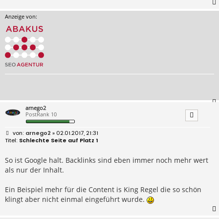
Anzeige von:
arnego2
PostRank 10
B
arnego2
» 02.01.2017, 21:31
e
Schlechte Seite auf Platz 1
i
t
r
So ist Google halt. Backlinks sind eben immer noch mehr wert
a
als nur der Inhalt.
g
Ein Beispiel mehr für die Content is King Regel die so schön
klingt aber nicht einmal eingeführt wurde.