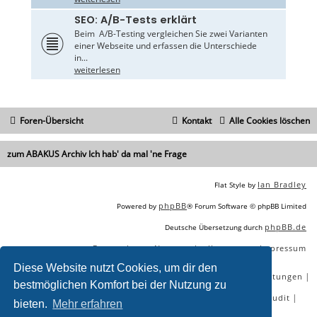
SEO: A/B-Tests erklärt
Beim A/B-Testing vergleichen Sie zwei Varianten
einer Webseite und erfassen die Unterschiede
in...
weiterlesen
Foren-Übersicht
Kontakt
Alle Cookies löschen
zum ABAKUS Archiv Ich hab' da mal 'ne Frage
Ian Bradley
Flat Style by
phpBB
Powered by
® Forum Software © phpBB Limited
phpBB.de
Deutsche Übersetzung durch
Datenschutz
Nutzungsbedingungen
Impressum
|
|
Diese Website nutzt Cookies, um dir den
|
|
|
|
SEO Agentur
SEO Blog
SEO Online Tools
SEO Dienstleistungen
bestmöglichen Komfort bei der Nutzung zu
|
|
|
|
SEO Workshops
SEO Beratung
Backlinks kaufen
SEO Audit
bieten.
Mehr erfahren