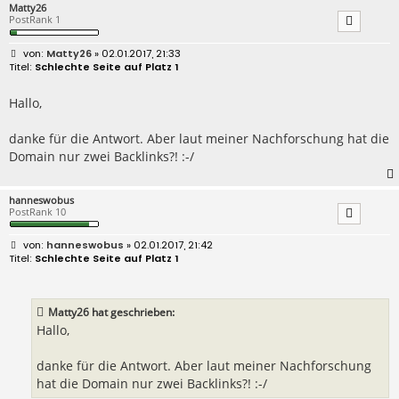
Matty26
PostRank 1
B
Matty26
» 02.01.2017, 21:33
e
Schlechte Seite auf Platz 1
i
t
r
Hallo,
a
g
danke für die Antwort. Aber laut meiner Nachforschung hat die
Domain nur zwei Backlinks?! :-/
hanneswobus
PostRank 10
B
hanneswobus
» 02.01.2017, 21:42
e
Schlechte Seite auf Platz 1
i
t
r
a
Matty26 hat geschrieben:
g
Hallo,
danke für die Antwort. Aber laut meiner Nachforschung
hat die Domain nur zwei Backlinks?! :-/