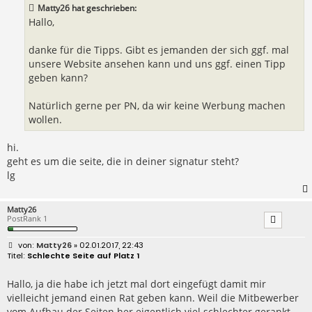
a
Matty26 hat geschrieben:
g
Hallo,
danke für die Tipps. Gibt es jemanden der sich ggf. mal
unsere Website ansehen kann und uns ggf. einen Tipp
geben kann?
Natürlich gerne per PN, da wir keine Werbung machen
wollen.
hi.
geht es um die seite, die in deiner signatur steht?
lg
Matty26
PostRank 1
B
Matty26
» 02.01.2017, 22:43
e
Schlechte Seite auf Platz 1
i
t
r
Hallo, ja die habe ich jetzt mal dort eingefügt damit mir
a
vielleicht jemand einen Rat geben kann. Weil die Mitbewerber
g
vom Aufbau der Seiten her eigentlich viel schlechter gerankt