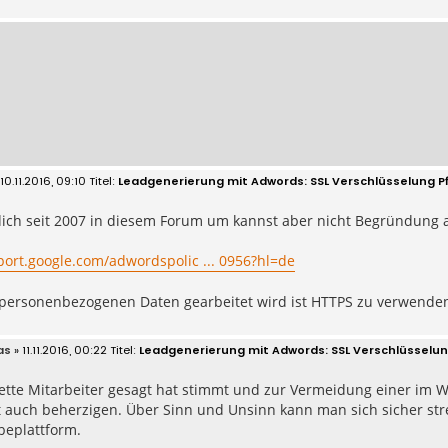
10.11.2016, 09:10
Leadgenerierung mit Adwords: SSL Verschlüsselung Pf
dich seit 2007 in diesem Forum um kannst aber nicht Begründung 
port.google.com/adwordspolic ... 0956?hl=de
 personenbezogenen Daten gearbeitet wird ist HTTPS zu verwende
as
» 11.11.2016, 00:22
Leadgenerierung mit Adwords: SSL Verschlüsselung
ette Mitarbeiter gesagt hat stimmt und zur Vermeidung einer im W
t auch beherzigen. Über Sinn und Unsinn kann man sich sicher str
beplattform.