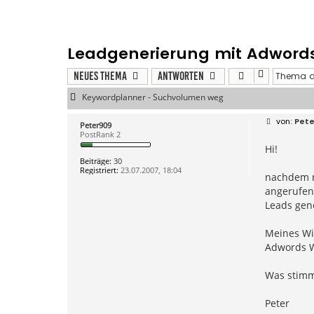
Leadgenerierung mit Adwords:
Neues Thema
Antworten
Keywordplanner - Suchvolumen weg
B
Pete
Peter909
e
PostRank 2
i
Hi!
t
r
Beiträge:
30
a
Registriert:
23.07.2007, 18:04
g
nachdem m
angerufen.
Leads gene
Meines Wis
Adwords W
Was stimm
Peter