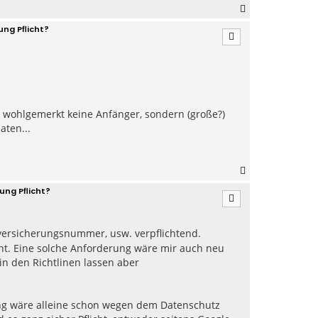
N
a
ng Pflicht?
c
h
o
b
e
n
 wohlgemerkt keine Anfänger, sondern (große?)
aten...
N
a
ung Pflicht?
c
h
o
b
lversicherungsnummer, usw. verpflichtend.
e
t. Eine solche Anforderung wäre mir auch neu
n
in den Richtlinen lassen aber
ung wäre alleine schon wegen dem Datenschutz