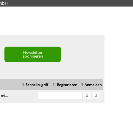
GmbH
Newsletter
abonnieren
Schnellzugriff
Registrieren
Anmelden
Leadgenerierung mit Adwords: SSL Verschlüsselung Pflicht?