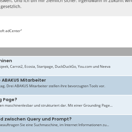
wert. Und ich bin mir ziemlich sicher: irgendwann in Zukunft wird
gesetzlich.
oft adCenter“
hinen
jeek, Carrot2, Ecosia, Startpage, DuckDuckGo, You.com und Neeva
e ABAKUS Mitarbeiter
ltag. Drei ABAKUS Mitarbeiter stellen ihre bevorzugten Tools vor.
g Page?
en maschinenlesbar und strukturiert dar. Mit einer Grounding Page...
ied zwischen Query und Prompt?
beauftragen Sie eine Suchmaschine, im Internet Informationen zu...