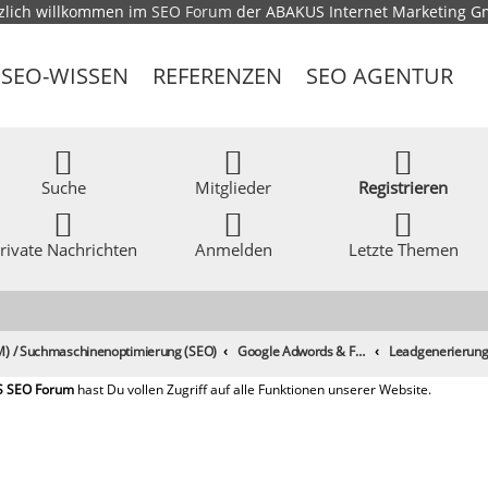
zlich willkommen im
SEO Forum
der ABAKUS Internet Marketing 
SEO-WISSEN
REFERENZEN
SEO AGENTUR
Suche
Mitglieder
Registrieren
rivate Nachrichten
Anmelden
Letzte Themen
) / Suchmaschinenoptimierung (SEO)
Google Adwords & Facebook Ads, Yahoo!, Microsoft adCenter