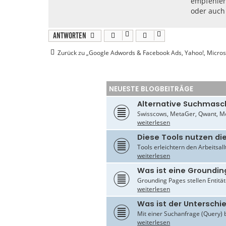
empfehlens
oder auch 
Antworten
Zurück zu „Google Adwords & Facebook Ads, Yahoo!, Micros
NEUESTE BLOGBEITRÄGE
Alternative Suchmasc
Swisscows, MetaGer, Qwant, Mo
weiterlesen
Diese Tools nutzen di
Tools erleichtern den Arbeitsal
weiterlesen
Was ist eine Groundin
Grounding Pages stellen Entität
weiterlesen
Was ist der Untersch
Mit einer Suchanfrage (Query) 
weiterlesen