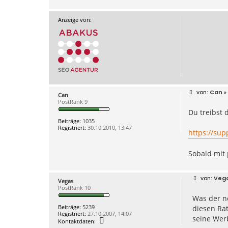
Anzeige von:
B
Can
» 
Can
e
PostRank 9
i
Du treibst 
t
r
Beiträge:
1035
a
Registriert:
30.10.2010, 13:47
g
https://sup
Sobald mit
B
Veg
Vegas
e
PostRank 10
i
Was der n
t
r
Beiträge:
5239
diesen Ra
a
Registriert:
27.10.2007, 14:07
g
seine Wer
K
Kontaktdaten:
o