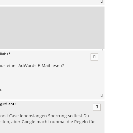
N
a
c
h
o
b
e
n
N
licht?
a
c
aus einer AdWords E-Mail lesen?
h
o
b
e
n
n.
N
a
 Pflicht?
c
h
orst Case lebenslangen Sperrung solltest Du
o
b
eiten, aber Google macht nunmal die Regeln für
e
n