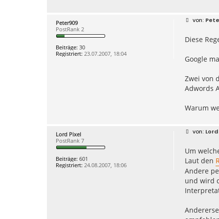
n
t
a
B
Pete
Peter909
k
e
PostRank 2
t
i
d
Diese Rege
t
a
r
Beiträge:
30
t
a
Registriert:
23.07.2007, 18:04
e
g
Google ma
n
v
o
Zwei von 
n
V
Adwords Ag
e
g
a
Warum wer
s
B
Lord 
Lord Pixel
e
PostRank 7
i
Um welche
t
r
Beiträge:
601
Laut den
R
a
Registriert:
24.08.2007, 18:06
g
Andere pe
und wird d
Interpreta
Andererse