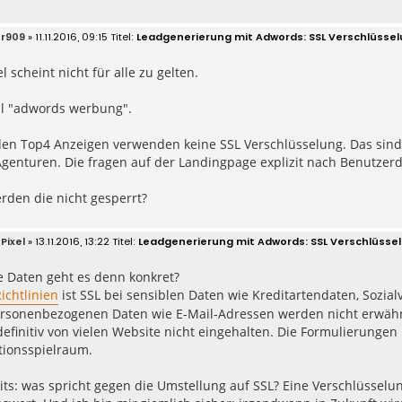
r909
» 11.11.2016, 09:15
Leadgenerierung mit Adwords: SSL Verschlüsselu
l scheint nicht für alle zu gelten.
l "adwords werbung".
den Top4 Anzeigen verwenden keine SSL Verschlüsselung. Das sind
enturen. Die fragen auf der Landingpage explizit nach Benutzerd
den die nicht gesperrt?
Pixel
» 13.11.2016, 13:22
Leadgenerierung mit Adwords: SSL Verschlüssel
 Daten geht es denn konkret?
ichtlinien
ist SSL bei sensiblen Daten wie Kreditartendaten, Sozia
rsonenbezogenen Daten wie E-Mail-Adressen werden nicht erwähn
efinitiv von vielen Website nicht eingehalten. Die Formulierungen 
tionsspielraum.
its: was spricht gegen die Umstellung auf SSL? Eine Verschlüssel