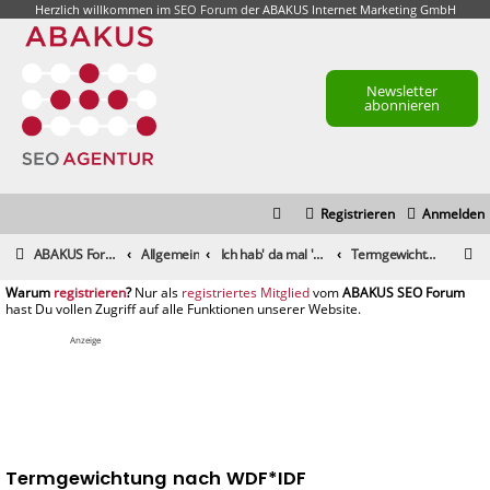
Herzlich willkommen im
SEO Forum
der ABAKUS Internet Marketing GmbH
Newsletter
abonnieren
Registrieren
Anmelden
S
ABAKUS Foren-Übersicht
Allgemein
Ich hab' da mal 'ne Frage
Termgewichtung nach WDF*IDF
u
registrieren
registriertes Mitglied
c
h
Anzeige
e
Termgewichtung nach WDF*IDF