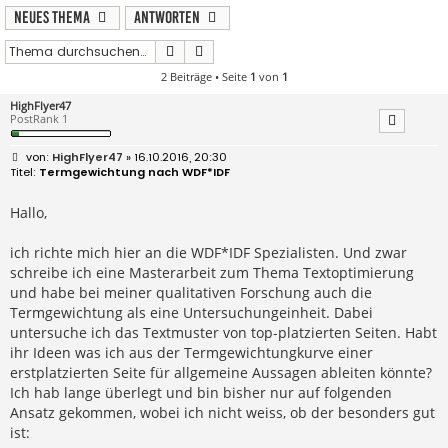
Neues Thema
Antworten
Suche
Erweiterte Suche
2 Beiträge • Seite
1
von
1
HighFlyer47
PostRank 1
B
HighFlyer47
» 16.10.2016, 20:30
e
Termgewichtung nach WDF*IDF
i
t
r
Hallo,
a
g
ich richte mich hier an die WDF*IDF Spezialisten. Und zwar
schreibe ich eine Masterarbeit zum Thema Textoptimierung
und habe bei meiner qualitativen Forschung auch die
Termgewichtung als eine Untersuchungeinheit. Dabei
untersuche ich das Textmuster von top-platzierten Seiten. Habt
ihr Ideen was ich aus der Termgewichtungkurve einer
erstplatzierten Seite für allgemeine Aussagen ableiten könnte?
Ich hab lange überlegt und bin bisher nur auf folgenden
Ansatz gekommen, wobei ich nicht weiss, ob der besonders gut
ist: