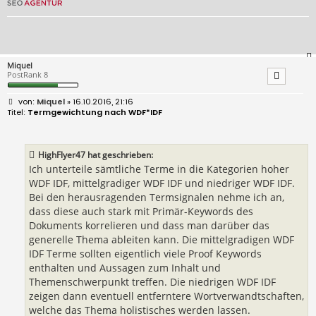
Miquel
PostRank 8
B
Miquel
» 16.10.2016, 21:16
e
Termgewichtung nach WDF*IDF
i
t
r
a
HighFlyer47 hat geschrieben:
g
Ich unterteile sämtliche Terme in die Kategorien hoher
WDF IDF, mittelgradiger WDF IDF und niedriger WDF IDF.
Bei den herausragenden Termsignalen nehme ich an,
dass diese auch stark mit Primär-Keywords des
Dokuments korrelieren und dass man darüber das
generelle Thema ableiten kann. Die mittelgradigen WDF
IDF Terme sollten eigentlich viele Proof Keywords
enthalten und Aussagen zum Inhalt und
Themenschwerpunkt treffen. Die niedrigen WDF IDF
zeigen dann eventuell entferntere Wortverwandtschaften,
welche das Thema holistisches werden lassen.