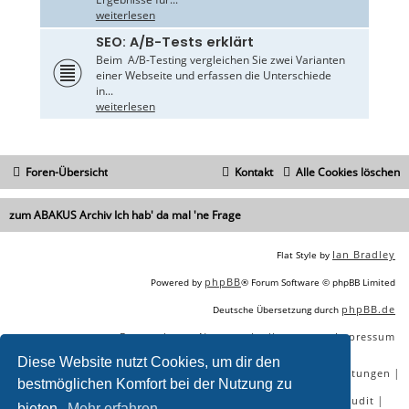
weiterlesen
SEO: A/B-Tests erklärt
Beim A/B-Testing vergleichen Sie zwei Varianten
einer Webseite und erfassen die Unterschiede
in...
weiterlesen
Foren-Übersicht
Kontakt
Alle Cookies löschen
zum ABAKUS Archiv Ich hab' da mal 'ne Frage
Ian Bradley
Flat Style by
phpBB
Powered by
® Forum Software © phpBB Limited
phpBB.de
Deutsche Übersetzung durch
Datenschutz
Nutzungsbedingungen
Impressum
|
|
Diese Website nutzt Cookies, um dir den
|
|
|
|
SEO Agentur
SEO Blog
SEO Online Tools
SEO Dienstleistungen
bestmöglichen Komfort bei der Nutzung zu
|
|
|
|
SEO Workshops
SEO Beratung
Backlinks kaufen
SEO Audit
bieten.
Mehr erfahren