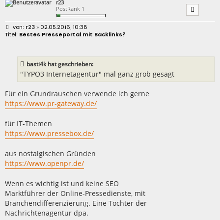
r23
PostRank 1
B
r23
» 02.05.2016, 10:38
e
Bestes Presseportal mit Backlinks?
i
t
r
a
basti4k hat geschrieben:
g
"TYPO3 Internetagentur" mal ganz grob gesagt
Für ein Grundrauschen verwende ich gerne
https://www.pr-gateway.de/
für IT-Themen
https://www.pressebox.de/
aus nostalgischen Gründen
https://www.openpr.de/
Wenn es wichtig ist und keine SEO
Marktführer der Online-Pressedienste, mit
Branchendifferenzierung. Eine Tochter der
Nachrichtenagentur dpa.