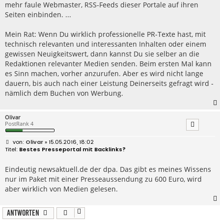
mehr faule Webmaster, RSS-Feeds dieser Portale auf ihren
Seiten einbinden. ...
Mein Rat: Wenn Du wirklich professionelle PR-Texte hast, mit
technisch relevanten und interessanten Inhalten oder einem
gewissen Neuigkeitswert, dann kannst Du sie selber an die
Redaktionen relevanter Medien senden. Beim ersten Mal kann
es Sinn machen, vorher anzurufen. Aber es wird nicht lange
dauern, bis auch nach einer Leistung Deinerseits gefragt wird -
nämlich dem Buchen von Werbung.
Olivar
PostRank 4
B
Olivar
» 15.05.2016, 18:02
e
Bestes Presseportal mit Backlinks?
i
t
r
Eindeutig newsaktuell.de der dpa. Das gibt es meines Wissens
a
nur im Paket mit einer Presseaussendung zu 600 Euro, wird
g
aber wirklich von Medien gelesen.
Antworten