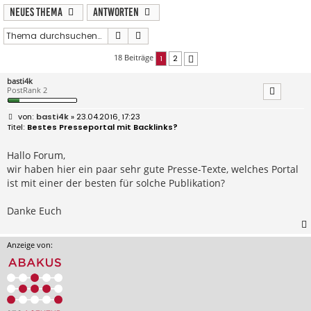
Neues Thema
Antworten
Suche
Erweiterte Suche
18 Beiträge
1
2
Nächste
basti4k
PostRank 2
B
basti4k
» 23.04.2016, 17:23
e
Bestes Presseportal mit Backlinks?
i
t
r
Hallo Forum,
a
wir haben hier ein paar sehr gute Presse-Texte, welches Portal
g
ist mit einer der besten für solche Publikation?
Danke Euch
Anzeige von: