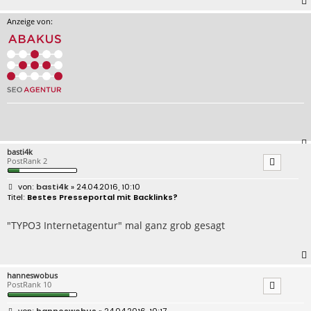
Anzeige von:
basti4k
PostRank 2
B
basti4k
» 24.04.2016, 10:10
e
Bestes Presseportal mit Backlinks?
i
t
r
"TYPO3 Internetagentur" mal ganz grob gesagt
a
g
hanneswobus
PostRank 10
B
hanneswobus
» 24.04.2016, 10:17