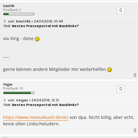
basti4k
PostRank 2
B
basti4k
» 24.04.2016, 10:44
e
Bestes Presseportal mit Backlinks?
i
t
r
via Xing - done
a
g
----
gerne können andere Mitglieder mir weiterhelfen
Vegas
PostRank 10
B
Vegas
» 24.04.2016, 12:31
e
Bestes Presseportal mit Backlinks?
i
t
r
https://www.newsaktuell.de/ots
von dpa. Nicht billig, aber echt,
a
keine ollen Linkscheludern.
g