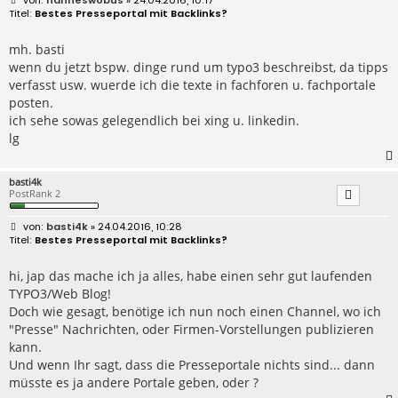
e
Bestes Presseportal mit Backlinks?
i
t
r
mh. basti
a
wenn du jetzt bspw. dinge rund um typo3 beschreibst, da tipps
g
verfasst usw. wuerde ich die texte in fachforen u. fachportale
posten.
ich sehe sowas gelegendlich bei xing u. linkedin.
lg
basti4k
PostRank 2
B
basti4k
» 24.04.2016, 10:28
e
Bestes Presseportal mit Backlinks?
i
t
r
hi, jap das mache ich ja alles, habe einen sehr gut laufenden
a
TYPO3/Web Blog!
g
Doch wie gesagt, benötige ich nun noch einen Channel, wo ich
"Presse" Nachrichten, oder Firmen-Vorstellungen publizieren
kann.
Und wenn Ihr sagt, dass die Presseportale nichts sind... dann
müsste es ja andere Portale geben, oder ?