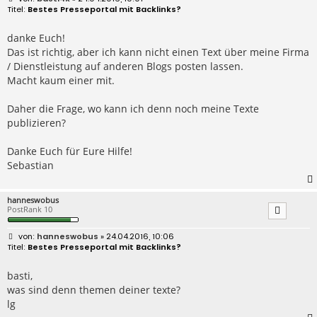
e
Bestes Presseportal mit Backlinks?
i
t
r
danke Euch!
a
Das ist richtig, aber ich kann nicht einen Text über meine Firma
g
/ Dienstleistung auf anderen Blogs posten lassen.
Macht kaum einer mit.
Daher die Frage, wo kann ich denn noch meine Texte
publizieren?
Danke Euch für Eure Hilfe!
Sebastian
hanneswobus
PostRank 10
B
hanneswobus
» 24.04.2016, 10:06
e
Bestes Presseportal mit Backlinks?
i
t
r
basti,
a
was sind denn themen deiner texte?
g
lg