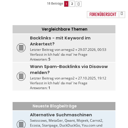
18 Beiträge
1
2
Nächste
FORENÜBERSICHT
Vergleichbare Themen
Backlinks - mit Keyword im
Ankertext?
Letzter Beitrag von
arnego2
«
29.07.2026, 00:53
Verfasst in
Ich hab' da mal 'ne Frage
Antworten:
5
Wann Spam-Backlinks via Disavow
melden?
Letzter Beitrag von
arnego2
«
27.10.2025, 19:12
Verfasst in
Ich hab' da mal 'ne Frage
Antworten:
1
Neueste Blogbeiträge
Alternative Suchmaschinen
Swisscows, MetaGer, Qwant, Mojeek, Carrot2,
Ecosia, Startpage, DuckDuckGo, You.com und