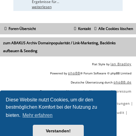
Ergebnisse für...
weiterlesen
Foren-Übersicht
Kontakt
Alle Cookies löschen
zum ABAKUS Archiv Domainpopularität / Link-Marketing, Backlinks
aufbauen & Seeding
Ian Bradley
Flat Style by
phpBB
Powered by
® Forum Software © phpBB Limited
phpBB.de
Deutsche Übersetzung durch
Datenschutz
Nutzungsbedingungen
Impressum
|
|
Diese Website nutzt Cookies, um dir den
|
|
|
|
SEO Agentur
SEO Blog
SEO Online Tools
SEO Dienstleistungen
bestmöglichen Komfort bei der Nutzung zu
|
|
|
|
SEO Workshops
SEO Beratung
Backlinks kaufen
SEO Audit
bieten.
Mehr erfahren
|
SEO Tools gratis
SEO-Konkurrenzanalyse
Verstanden!