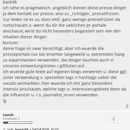
r
basti4k
a
ich sehe es pragmatisch. angeblich dienen diese presse-dinger
g
ja dem kontakt zur presse, also zu _richtigen_ pressefrizzen.
nur leider ist es so, dass vmtl. ganz wenige pressefrizzen da
rumschauen u. wenn du dir die ueblichen pr-portale
anschaust, wirst du nicht besonders begeistert sein von den
inhalten dieser dinger.
kurzum:
deine frage ist zwar berechtigt, aber ich wuerde die
presseportale nur bei enormer langeweile u. extremsten hang
zu experimenten verwenden. die dinger tauchen auch in
unseren entwertungslisten / giftlisten auf.
ich wuerde gute texte auf eigenen blogs verwerten u. diese ggf.
unter verwendung v. speziellen tags // hashtags ueber die
socials vermarkten. hier wuerde ich mir ganz besonders
intensiv anschauen, welche tags o. interessensgebiete denn da
die influencer u. / o. journalist_innen verwenden.
lg
basti4k
PostRank 2
B
basti4k
» 24.04.2016, 10:01