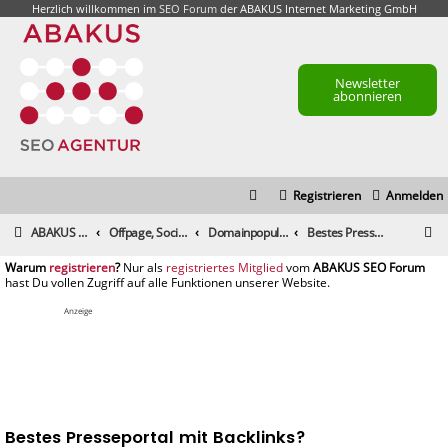
Herzlich willkommen im
SEO Forum
der ABAKUS Internet Marketing GmbH
Newsletter
abonnieren
Registrieren
Anmelden
S
ABAKUS Foren-Übersicht
Offpage, Social Media, Tools und andere Maßnahmen
Domainpopularität / Link-Marketing, Backlinks aufbauen & Seeding
Bestes Presseportal mit Backlinks?
u
registrieren
registriertes Mitglied
c
h
Anzeige
e
Bestes Presseportal mit Backlinks?