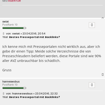
swiat
PostRank 10
B
swiat
» 23.04.2016, 20:54
e
Bestes Presseportal mit Backlinks?
i
t
r
Ich kenne mich mit Presseportalen nicht wirklich aus, aber ich
a
gebe dir einen Tipp: Meide solche Verzeichnisse die von
g
Presseschleudern beliefert werden, diese Portale sind wie 90%
aller AVZ unbrauchbar bis schädlich.
Gruss
hanneswobus
PostRank 10
B
hanneswobus
» 23.04.2016, 22:32
e
Bestes Presseportal mit Backlinks?
i
t