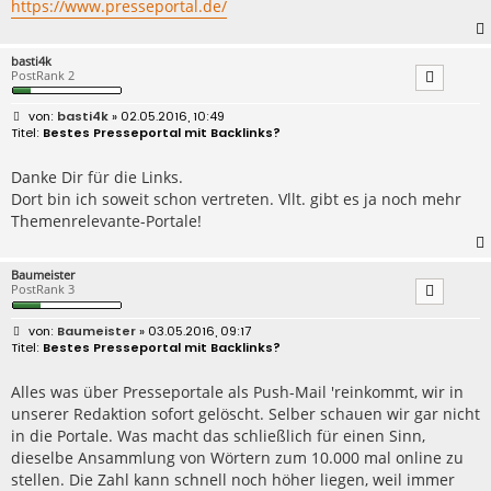
https://www.presseportal.de/
basti4k
PostRank 2
B
basti4k
» 02.05.2016, 10:49
e
Bestes Presseportal mit Backlinks?
i
t
r
Danke Dir für die Links.
a
Dort bin ich soweit schon vertreten. Vllt. gibt es ja noch mehr
g
Themenrelevante-Portale!
Baumeister
PostRank 3
B
Baumeister
» 03.05.2016, 09:17
e
Bestes Presseportal mit Backlinks?
i
t
r
Alles was über Presseportale als Push-Mail 'reinkommt, wir in
a
unserer Redaktion sofort gelöscht. Selber schauen wir gar nicht
g
in die Portale. Was macht das schließlich für einen Sinn,
dieselbe Ansammlung von Wörtern zum 10.000 mal online zu
stellen. Die Zahl kann schnell noch höher liegen, weil immer