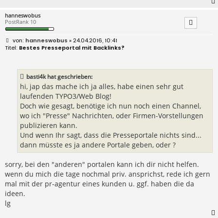
hanneswobus
PostRank 10
B
hanneswobus
» 24.04.2016, 10:41
e
Bestes Presseportal mit Backlinks?
i
t
r
a
basti4k hat geschrieben:
g
hi, jap das mache ich ja alles, habe einen sehr gut
laufenden TYPO3/Web Blog!
Doch wie gesagt, benötige ich nun noch einen Channel,
wo ich "Presse" Nachrichten, oder Firmen-Vorstellungen
publizieren kann.
Und wenn Ihr sagt, dass die Presseportale nichts sind...
dann müsste es ja andere Portale geben, oder ?
sorry, bei den "anderen" portalen kann ich dir nicht helfen.
wenn du mich die tage nochmal priv. ansprichst, rede ich gern
mal mit der pr-agentur eines kunden u. ggf. haben die da
ideen.
lg