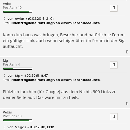
swiat
PostRank 10
B
swiat
» 10.02.2016, 21:01
e
Nachträgliche Nutzung von altem Forenaccounts.
i
t
r
Kann durchaus was bringen, Besucher und natürlich je Forum
a
ein gültiger Link, auch wenn selbiger öfter im Forum in der Sig
g
auftaucht.
Mµ
PostRank 4
B
Mµ
» 11.02.2016, 11:47
e
Nachträgliche Nutzung von altem Forenaccounts.
i
t
r
Plötzlich tauchen (für Google) aus dem Nichts 900 Links zu
a
deiner Seite auf. Das wäre mir zu heiß.
g
Vegas
PostRank 10
B
Vegas
» 11.02.2016, 13:18