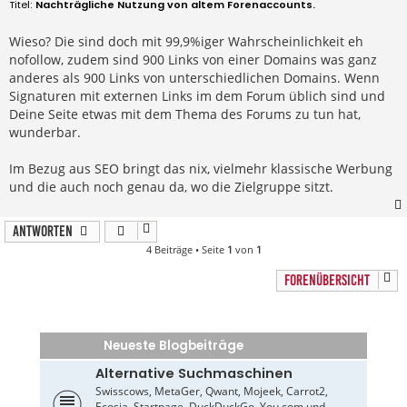
e
Nachträgliche Nutzung von altem Forenaccounts.
i
t
r
Wieso? Die sind doch mit 99,9%iger Wahrscheinlichkeit eh
a
nofollow, zudem sind 900 Links von einer Domains was ganz
g
anderes als 900 Links von unterschiedlichen Domains. Wenn
Signaturen mit externen Links im dem Forum üblich sind und
Deine Seite etwas mit dem Thema des Forums zu tun hat,
wunderbar.
Im Bezug aus SEO bringt das nix, vielmehr klassische Werbung
und die auch noch genau da, wo die Zielgruppe sitzt.
Antworten
4 Beiträge • Seite
1
von
1
FORENÜBERSICHT
Neueste Blogbeiträge
Alternative Suchmaschinen
Swisscows, MetaGer, Qwant, Mojeek, Carrot2,
Ecosia, Startpage, DuckDuckGo, You.com und