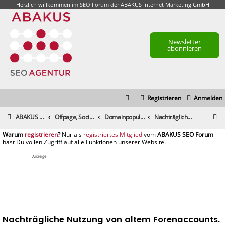
Herzlich willkommen im
SEO Forum
der ABAKUS Internet Marketing GmbH
Newsletter
abonnieren
Registrieren
Anmelden
S
ABAKUS Foren-Übersicht
Offpage, Social Media, Tools und andere Maßnahmen
Domainpopularität / Link-Marketing, Backlinks aufbauen & Seeding
Nachträgliche Nutzung von altem Forenaccounts.
u
registrieren
registriertes Mitglied
c
h
Anzeige
e
Nachträgliche Nutzung von altem Forenaccounts.