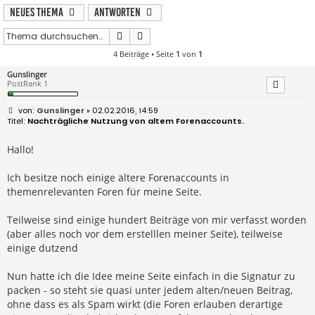
Neues Thema
Antworten
Suche
Erweiterte Suche
4 Beiträge • Seite
1
von
1
Gunslinger
PostRank 1
B
Gunslinger
» 02.02.2016, 14:59
e
Nachträgliche Nutzung von altem Forenaccounts.
i
t
r
Hallo!
a
g
Ich besitze noch einige ältere Forenaccounts in
themenrelevanten Foren für meine Seite.
Teilweise sind einige hundert Beiträge von mir verfasst worden
(aber alles noch vor dem erstelllen meiner Seite), teilweise
einige dutzend
Nun hatte ich die Idee meine Seite einfach in die Signatur zu
packen - so steht sie quasi unter jedem alten/neuen Beitrag,
ohne dass es als Spam wirkt (die Foren erlauben derartige