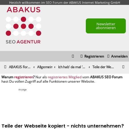
Herzlich willkommen im
SEO Forum
der ABAKUS Internet Marketing GmbH
Newsletter
abonnieren
Registrieren
Anmelden
S
ABAKUS Foren-Übersicht
Allgemein
Ich hab' da mal 'ne Frage
Teile der Webseite kopiert - nichts unternehmen?
u
registrieren
registriertes Mitglied
c
h
Anzeige
e
Teile der Webseite kopiert - nichts unternehmen?