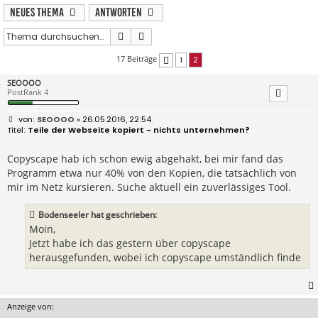
Neues Thema
Antworten
Suche
Erweiterte Suche
17 Beiträge
1
2
Vorherige
SEOOOO
PostRank 4
B
SEOOOO
» 26.05.2016, 22:54
e
Teile der Webseite kopiert - nichts unternehmen?
i
t
r
Copyscape hab ich schon ewig abgehakt, bei mir fand das
a
Programm etwa nur 40% von den Kopien, die tatsächlich von
g
mir im Netz kursieren. Suche aktuell ein zuverlässiges Tool.
Bodenseeler hat geschrieben:
Moin,
Jetzt habe ich das gestern über copyscape
herausgefunden, wobei ich copyscape umständlich finde
Anzeige von: