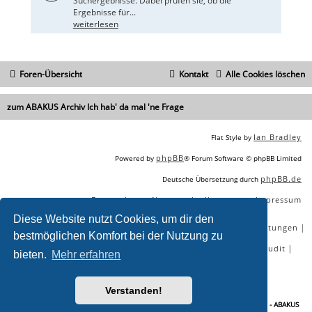
Suchergebnisse. Dabei prüfen sie, ob die
Ergebnisse für...
weiterlesen
Foren-Übersicht
Kontakt
Alle Cookies löschen
zum ABAKUS Archiv Ich hab' da mal 'ne Frage
Ian Bradley
Flat Style by
phpBB
Powered by
® Forum Software © phpBB Limited
phpBB.de
Deutsche Übersetzung durch
Datenschutz
Nutzungsbedingungen
Impressum
|
|
Diese Website nutzt Cookies, um dir den
|
|
|
|
SEO Agentur
SEO Blog
SEO Online Tools
SEO Dienstleistungen
bestmöglichen Komfort bei der Nutzung zu
|
|
|
|
SEO Workshops
SEO Beratung
Backlinks kaufen
SEO Audit
bieten.
Mehr erfahren
|
SEO Tools gratis
SEO-Konkurrenzanalyse
Verstanden!
Sie lesen gerade:
Teile der Webseite kopiert - nichts unternehmen? - Seite 2 - ABAKUS