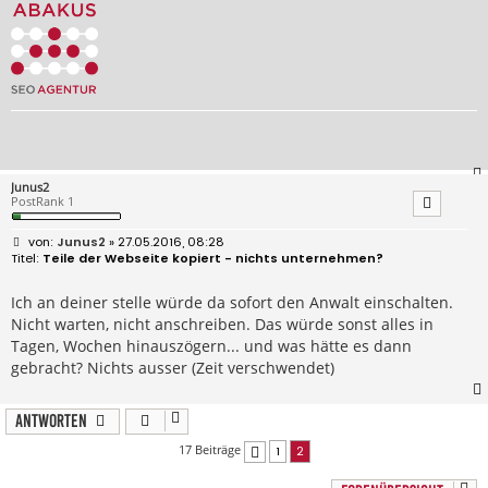
Junus2
PostRank 1
B
Junus2
» 27.05.2016, 08:28
e
Teile der Webseite kopiert - nichts unternehmen?
i
t
r
Ich an deiner stelle würde da sofort den Anwalt einschalten.
a
Nicht warten, nicht anschreiben. Das würde sonst alles in
g
Tagen, Wochen hinauszögern... und was hätte es dann
gebracht? Nichts ausser (Zeit verschwendet)
Antworten
17 Beiträge
1
2
Vorherige