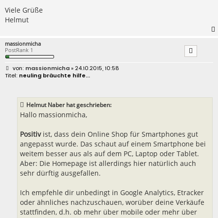
Viele Grüße
Helmut
massionmicha
PostRank 1
B
massionmicha
» 24.10.2015, 10:58
e
neuling bräuchte hilfe...
i
t
r
a
Helmut Naber hat geschrieben:
g
Hallo massionmicha,
Positiv
ist, dass dein Online Shop für Smartphones gut
angepasst wurde. Das schaut auf einem Smartphone bei
weitem besser aus als auf dem PC, Laptop oder Tablet.
Aber: Die Homepage ist allerdings hier natürlich auch
sehr dürftig ausgefallen.
Ich empfehle dir unbedingt in Google Analytics, Etracker
oder ähnliches nachzuschauen, worüber deine Verkäufe
stattfinden, d.h. ob mehr über mobile oder mehr über