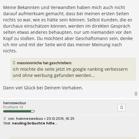
t
r
Meine Bekannten und Verwandten haben mich auch nicht
a
darauf aufmerksam gemacht, dass bei meinen ersten Seiten
g
nichts so war, wie es hätte sein können. Selbst Kunden, die es
durchaus einschätzen können, werden im direkten Gespräch
selten etwas anderes behaupten, nur um niemanden vor den
Kopf zu stoßen. Du möchtest aber Geschäftsmann sein, denke
ich mir und mit der Seite wird das meiner Meinung nach
nichts.
massionmicha hat geschrieben:
ich möchte die seite jetzt im google ranking verbessern
und ohne werbung gefunden werden...
Dann viel Glück bei Deinem Vorhaben.
hanneswobus
PostRank 10
B
hanneswobus
» 23.10.2015, 18:25
e
neuling bräuchte hilfe...
i
t
r
a