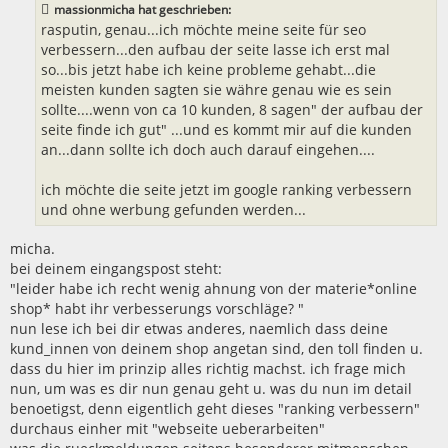
massionmicha hat geschrieben:
g
rasputin, genau...ich möchte meine seite für seo
verbessern...den aufbau der seite lasse ich erst mal
so...bis jetzt habe ich keine probleme gehabt...die
meisten kunden sagten sie währe genau wie es sein
sollte....wenn von ca 10 kunden, 8 sagen" der aufbau der
seite finde ich gut" ...und es kommt mir auf die kunden
an...dann sollte ich doch auch darauf eingehen....
ich möchte die seite jetzt im google ranking verbessern
und ohne werbung gefunden werden...
micha.
bei deinem eingangspost steht:
"leider habe ich recht wenig ahnung von der materie*online
shop* habt ihr verbesserungs vorschläge? "
nun lese ich bei dir etwas anderes, naemlich dass deine
kund_innen von deinem shop angetan sind, den toll finden u.
dass du hier im prinzip alles richtig machst. ich frage mich
nun, um was es dir nun genau geht u. was du nun im detail
benoetigst, denn eigentlich geht dieses "ranking verbessern"
durchaus einher mit "webseite ueberarbeiten"