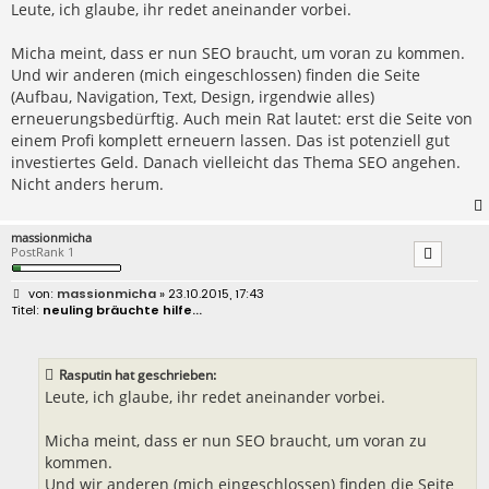
r
Leute, ich glaube, ihr redet aneinander vorbei.
a
g
Micha meint, dass er nun SEO braucht, um voran zu kommen.
Und wir anderen (mich eingeschlossen) finden die Seite
(Aufbau, Navigation, Text, Design, irgendwie alles)
erneuerungsbedürftig. Auch mein Rat lautet: erst die Seite von
einem Profi komplett erneuern lassen. Das ist potenziell gut
investiertes Geld. Danach vielleicht das Thema SEO angehen.
Nicht anders herum.
massionmicha
PostRank 1
B
massionmicha
» 23.10.2015, 17:43
e
neuling bräuchte hilfe...
i
t
r
a
Rasputin hat geschrieben:
g
Leute, ich glaube, ihr redet aneinander vorbei.
Micha meint, dass er nun SEO braucht, um voran zu
kommen.
Und wir anderen (mich eingeschlossen) finden die Seite