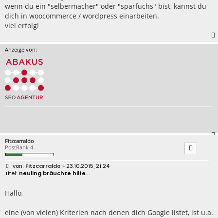
wenn du ein "selbermacher" oder "sparfuchs" bist, kannst du
dich in woocommerce / wordpress einarbeiten.
viel erfolg!
Anzeige von:
Fitzcarraldo
PostRank 4
B
Fitzcarraldo
» 23.10.2015, 21:24
e
neuling bräuchte hilfe...
i
t
r
Hallo,
a
g
eine (von vielen) Kriterien nach denen dich Google listet, ist u.a.