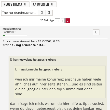
Neues Thema
Antworten
Suche
Erweiterte Suche
25 Beiträge
1
2
Vorherige
massionmicha
PostRank 1
B
massionmicha
» 23.10.2015, 17:26
e
neuling bräuchte hilfe...
i
t
r
a
hanneswobus hat geschrieben:
g
massionmicha hat geschrieben:
wen ich mir meine konurrenz anschaue haben viele
ähnliches auf ihrer seite stehen....und es sind seiten
die bei google unter den top 5 imme rmit dabei
sind...
dann frage ich mich, warum du hier hilfe u. tipps suchst.
wenn du davon ueberzeugt bist, dass deine konkurrenz