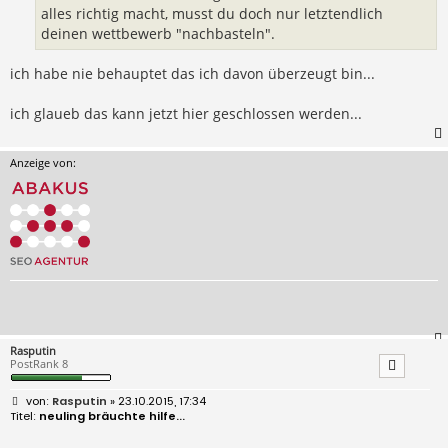
alles richtig macht, musst du doch nur letztendlich
deinen wettbewerb "nachbasteln".
ich habe nie behauptet das ich davon überzeugt bin...
ich glaueb das kann jetzt hier geschlossen werden...
Anzeige von:
Rasputin
PostRank 8
B
Rasputin
» 23.10.2015, 17:34
e
neuling bräuchte hilfe...
i
t