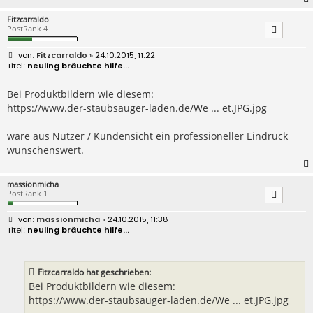
Fitzcarraldo
PostRank 4
B
Fitzcarraldo
» 24.10.2015, 11:22
e
neuling bräuchte hilfe...
i
t
r
Bei Produktbildern wie diesem:
a
https://www.der-staubsauger-laden.de/We ... et.JPG.jpg
g
wäre aus Nutzer / Kundensicht ein professioneller Eindruck
wünschenswert.
massionmicha
PostRank 1
B
massionmicha
» 24.10.2015, 11:38
e
neuling bräuchte hilfe...
i
t
r
a
Fitzcarraldo hat geschrieben:
g
Bei Produktbildern wie diesem:
https://www.der-staubsauger-laden.de/We ... et.JPG.jpg