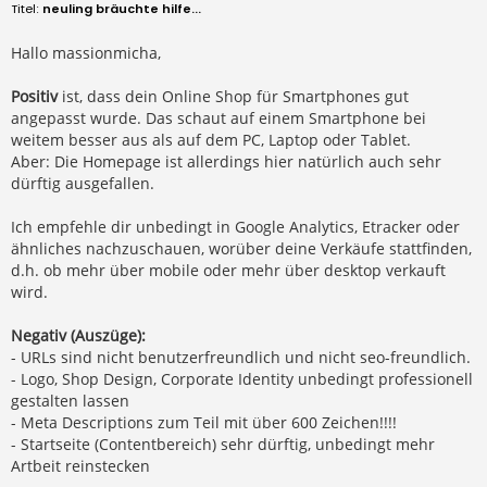
e
neuling bräuchte hilfe...
i
t
r
Hallo massionmicha,
a
g
Positiv
ist, dass dein Online Shop für Smartphones gut
angepasst wurde. Das schaut auf einem Smartphone bei
weitem besser aus als auf dem PC, Laptop oder Tablet.
Aber: Die Homepage ist allerdings hier natürlich auch sehr
dürftig ausgefallen.
Ich empfehle dir unbedingt in Google Analytics, Etracker oder
ähnliches nachzuschauen, worüber deine Verkäufe stattfinden,
d.h. ob mehr über mobile oder mehr über desktop verkauft
wird.
Negativ (Auszüge):
- URLs sind nicht benutzerfreundlich und nicht seo-freundlich.
- Logo, Shop Design, Corporate Identity unbedingt professionell
gestalten lassen
- Meta Descriptions zum Teil mit über 600 Zeichen!!!!
- Startseite (Contentbereich) sehr dürftig, unbedingt mehr
Artbeit reinstecken