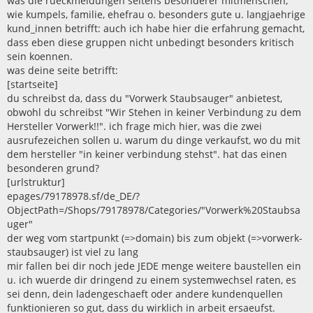
was die rueckmeldungen seitens besonderer mitmenschen,
wie kumpels, familie, ehefrau o. besonders gute u. langjaehrige
kund_innen betrifft: auch ich habe hier die erfahrung gemacht,
dass eben diese gruppen nicht unbedingt besonders kritisch
sein koennen.
was deine seite betrifft:
[startseite]
du schreibst da, dass du "Vorwerk Staubsauger" anbietest,
obwohl du schreibst "Wir Stehen in keiner Verbindung zu dem
Hersteller Vorwerk!!". ich frage mich hier, was die zwei
ausrufezeichen sollen u. warum du dinge verkaufst, wo du mit
dem hersteller "in keiner verbindung stehst". hat das einen
besonderen grund?
[urlstruktur]
epages/79178978.sf/de_DE/?
ObjectPath=/Shops/79178978/Categories/"Vorwerk%20Staubsa
uger"
der weg vom startpunkt (=>domain) bis zum objekt (=>vorwerk-
staubsauger) ist viel zu lang
mir fallen bei dir noch jede JEDE menge weitere baustellen ein
u. ich wuerde dir dringend zu einem systemwechsel raten, es
sei denn, dein ladengeschaeft oder andere kundenquellen
funktionieren so gut, dass du wirklich in arbeit ersaeufst.