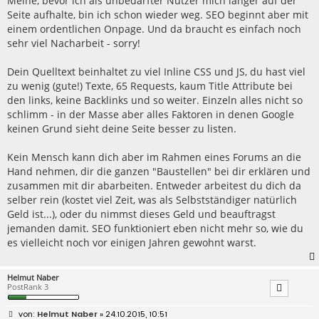
Meine, bevor ich als unbedarfter Nutzer mich länger auf der
Seite aufhalte, bin ich schon wieder weg. SEO beginnt aber mit
einem ordentlichen Onpage. Und da braucht es einfach noch
sehr viel Nacharbeit - sorry!
Dein Quelltext beinhaltet zu viel Inline CSS und JS, du hast viel
zu wenig (gute!) Texte, 65 Requests, kaum Title Attribute bei
den links, keine Backlinks und so weiter. Einzeln alles nicht so
schlimm - in der Masse aber alles Faktoren in denen Google
keinen Grund sieht deine Seite besser zu listen.
Kein Mensch kann dich aber im Rahmen eines Forums an die
Hand nehmen, dir die ganzen "Baustellen" bei dir erklären und
zusammen mit dir abarbeiten. Entweder arbeitest du dich da
selber rein (kostet viel Zeit, was als Selbstständiger natürlich
Geld ist...), oder du nimmst dieses Geld und beauftragst
jemanden damit. SEO funktioniert eben nicht mehr so, wie du
es vielleicht noch vor einigen Jahren gewohnt warst.
Helmut Naber
PostRank 3
B
Helmut Naber
» 24.10.2015, 10:51