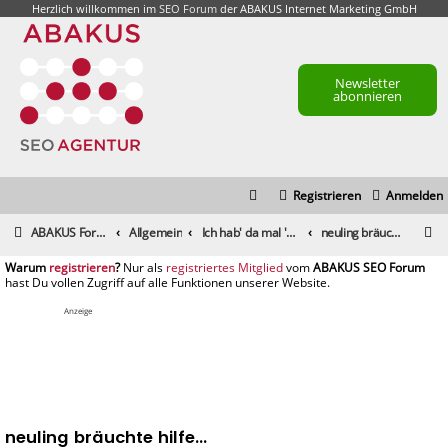
Herzlich willkommen im
SEO Forum
der ABAKUS Internet Marketing GmbH
Newsletter
abonnieren
Registrieren
Anmelden
S
ABAKUS Foren-Übersicht
Allgemein
Ich hab' da mal 'ne Frage
neuling bräuchte hilfe...
u
registrieren
registriertes Mitglied
c
h
Anzeige
e
neuling bräuchte hilfe...