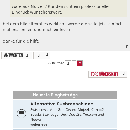
wäre aus Nutzer / Kundensicht ein professioneller
Eindruck wünschenswert.
bei dem bild stimmt es wirklich...werde die seite jetzt einfach
mal bearbeiten und mich einlesen...
danke für die hilfe
Antworten
25 Beiträge
1
2
Vorherige
FORENÜBERSICHT
Neueste Blogbeiträge
Alternative Suchmaschinen
Swisscows, MetaGer, Qwant, Mojeek, Carrot2,
Ecosia, Startpage, DuckDuckGo, You.com und
Neeva
weiterlesen