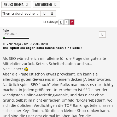
Neues Thema
Antworten
Suche
Erweiterte Suche
18 Beiträge
1
2
Vorherige
frajo
PostRank 1
B
frajo
» 02.03.2015, 10:41
e
Spielt die organische Suche noch eine Rolle ?
i
t
r
Als SEO wünsche ich mir alleine für die Frage das gute alte
a
Mittelalter zurück. Ketzer, Scheiterhaufen und so...
g
Nee, Scherz
.
Aber die Frage ist schon etwas provokant. Ich kann sie
allerdings guten Gewissens mit einem dicken JA beantworten.
Natürlich spielt SEO "noch" eine Rolle, man muss es nur richtig
machen. In jedem größeren Unternehmen ist SEO einer der
wichtigsten Online-Marketing-Kanäle, und das nicht ohne
Grund. Selbst im nicht einfachen Umfeld "Drogeriebedarf", wo
sich die üblichen Verdächtigen die TOP-Rankings teilen, lassen
sich sicher Keys finden, für die ein kleiner Shop ranken kann.
Und sind die User erst einmal im Shop, kaufen die