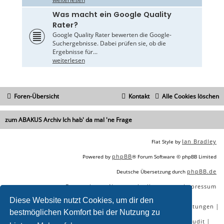
Was macht ein Google Quality
Rater?
Google Quality Rater bewerten die Google-
Suchergebnisse. Dabei prüfen sie, ob die
Ergebnisse für...
weiterlesen
Foren-Übersicht
Kontakt
Alle Cookies löschen
zum ABAKUS Archiv Ich hab' da mal 'ne Frage
Ian Bradley
Flat Style by
phpBB
Powered by
® Forum Software © phpBB Limited
phpBB.de
Deutsche Übersetzung durch
Datenschutz
Nutzungsbedingungen
Impressum
|
|
Diese Website nutzt Cookies, um dir den
|
|
|
|
SEO Agentur
SEO Blog
SEO Online Tools
SEO Dienstleistungen
bestmöglichen Komfort bei der Nutzung zu
|
|
|
|
SEO Workshops
SEO Beratung
Backlinks kaufen
SEO Audit