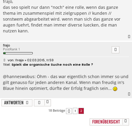
frajo,
a
das seo spielt nur dann "noch" eine rolle, wenn das ganze
g
thema im zusammenspiel mit zielgruppen // kunden //
sonstwem abgearbeitet wird. wenn man sich das ganze vor
augen fuehrt, findet man immer diverse luecken, die man
nutzen kann.
frajo
PostRank 1
B
frajo
» 02.03.2015, 11:59
e
Spielt die organische Suche noch eine Rolle ?
i
t
r
@hanneswobus: Öhm - das war eigentlich schon immer so und
a
gilt genauso für jeden anderen Kanal. Wenn man freudig in's
g
Blaue hinein optimiert, dürfte der Erfolg fraglich sein...
Antworten
18 Beiträge
1
2
Vorherige
FORENÜBERSICHT