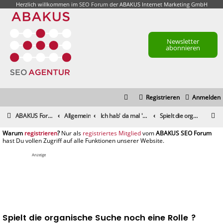
Herzlich willkommen im
SEO Forum
der ABAKUS Internet Marketing GmbH
Newsletter
abonnieren
Registrieren
Anmelden
S
ABAKUS Foren-Übersicht
Allgemein
Ich hab' da mal 'ne Frage
Spielt die organische Suche noch eine Rolle ?
u
registrieren
registriertes Mitglied
c
h
Anzeige
e
Spielt die organische Suche noch eine Rolle ?