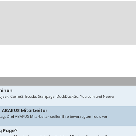
hinen
jeek, Carrot2, Ecosia, Startpage, DuckDuckGo, You.com und Neeva
e ABAKUS Mitarbeiter
ltag. Drei ABAKUS Mitarbeiter stellen ihre bevorzugten Tools vor.
g Page?