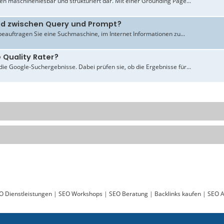
en maschinenlesbar und strukturiert dar. Mit einer Grounding Page...
ied zwischen Query und Prompt?
beauftragen Sie eine Suchmaschine, im Internet Informationen zu...
 Quality Rater?
ie Google-Suchergebnisse. Dabei prüfen sie, ob die Ergebnisse für...
O Dienstleistungen
|
SEO Workshops
|
SEO Beratung
|
Backlinks kaufen
|
SEO A
Sie lesen gerade:
[B] Texte Finanzen und Wirtschaft, Sport und Gesundheit - ABAKUS