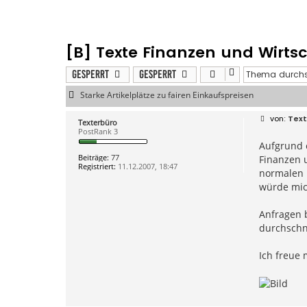
[B] Texte Finanzen und Wirts
Gesperrt
Gesperrt
Starke Artikelplätze zu fairen Einkaufspreisen
B
Text
Texterbüro
e
PostRank 3
i
Aufgrund 
t
r
Beiträge:
77
Finanzen u
a
Registriert:
11.12.2007, 18:47
g
normalen 
würde mich
Anfragen b
durchschn
Ich freue 