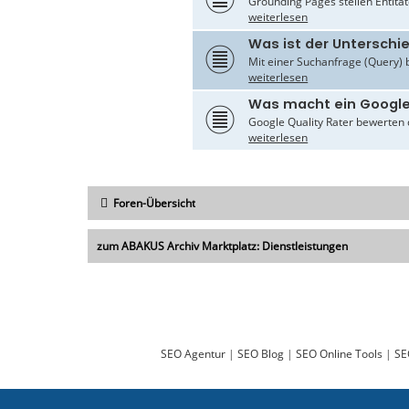
Grounding Pages stellen Entität
weiterlesen
Was ist der Untersch
Mit einer Suchanfrage (Query) 
weiterlesen
Was macht ein Google
Google Quality Rater bewerten d
weiterlesen
Foren-Übersicht
zum ABAKUS Archiv Marktplatz: Dienstleistungen
SEO Agentur
|
SEO Blog
|
SEO Online Tools
|
SE