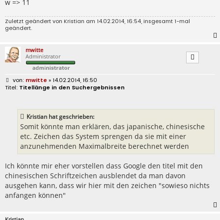
w => 11
Zuletzt geändert von
Kristian
am 14.02.2014, 16:54, insgesamt 1-mal
geändert.
mwitte
Administrator
B
mwitte
» 14.02.2014, 16:50
e
Titellänge in den Suchergebnissen
i
t
r
a
Kristian hat geschrieben:
g
Somit könnte man erklären, das japanische, chinesische
etc. Zeichen das System sprengen da sie mit einer
anzunehmenden Maximalbreite berechnet werden
Ich könnte mir eher vorstellen dass Google den titel mit den
chinesischen Schriftzeichen ausblendet da man davon
ausgehen kann, dass wir hier mit den zeichen "sowieso nichts
anfangen können"
Kristian