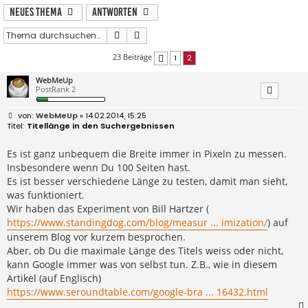
Neues Thema
Antworten
Suche
Erweiterte Suche
23 Beiträge
1
2
Vorherige
WebMeUp
PostRank 2
B
WebMeUp
» 14.02.2014, 15:25
e
Titellänge in den Suchergebnissen
i
t
r
Es ist ganz unbequem die Breite immer in Pixeln zu messen.
a
Insbesondere wenn Du 100 Seiten hast.
g
Es ist besser verschiedene Länge zu testen, damit man sieht,
was funktioniert.
Wir haben das Experiment von Bill Hartzer (
https://www.standingdog.com/blog/measur ... imization/
) auf
unserem Blog vor kurzem besprochen.
Aber, ob Du die maximale Länge des Titels weiss oder nicht,
kann Google immer was von selbst tun. Z.B., wie in diesem
Artikel (auf Englisch)
https://www.seroundtable.com/google-bra ... 16432.html