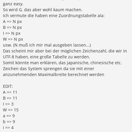
ganz easy.
So wird G. das aber wohl kaum machen.
Ich vermute die haben eine Zuordnungstabelle ala:
A => N px
B => N px
I => N px
W => N px
usw. (N muß ich mir mal ausgeben lassen...)
Das scheint mir aber bei der möglichen Zeichenzahl, die wir in
UTF-8 haben, eine große Tabelle zu werden.
Somit könnte man erklären, das japanische, chinesische etc.
Zeichen das System sprengen da sie mit einer
anzunehmenden Maximalbreite berechnet werden
EDIT:
A => 11
B => 11
I => 3
W => 15
a => 9
b => 9
i => 4