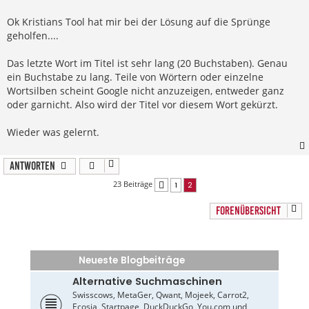
i
t
r
Ok Kristians Tool hat mir bei der Lösung auf die Sprünge
a
geholfen....
g
Das letzte Wort im Titel ist sehr lang (20 Buchstaben). Genau
ein Buchstabe zu lang. Teile von Wörtern oder einzelne
Wortsilben scheint Google nicht anzuzeigen, entweder ganz
oder garnicht. Also wird der Titel vor diesem Wort gekürzt.
Wieder was gelernt.
Antworten
23 Beiträge
1
2
Vorherige
FORENÜBERSICHT
Neueste Blogbeiträge
Alternative Suchmaschinen
Swisscows, MetaGer, Qwant, Mojeek, Carrot2,
Ecosia, Startpage, DuckDuckGo, You.com und