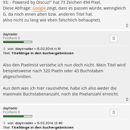
93; - Powered by Discuz!" hat 73 Zeichen 494 Pixel.
Diese Abfrage:
Google
zeigt, dass es passen würde, wenngleich
G. da noch einen alten bzw. anderen Titel hat.
(Also nicht zu lang wie eben fälschlich behauptet)
daytrader
PostRank 8
B
daytrader
» 15.02.2014, 11:41
e
Titellänge in den Suchergebnissen
i
t
r
Also den Pixelmist verstehe ich nun doch nicht. Mein Titel wird
a
beispielsweise nach 320 Pixeln oder 43 Buchstaben
g
abgeschnitten.
Aus dem was ich hier rausnehme, habe ich also weder die
maximale Buchstabenanzahl, noch die Pixelanzahl erreicht.
daytrader
PostRank 8
B
daytrader
» 15.02.2014, 13:46
e
Titellänge in den Suchergebnissen