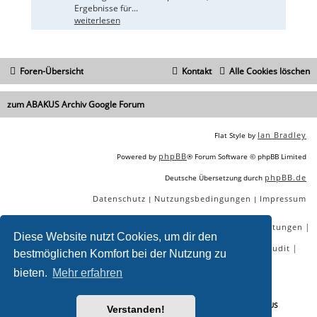
Ergebnisse für...
weiterlesen
Foren-Übersicht
Kontakt
Alle Cookies löschen
zum ABAKUS Archiv Google Forum
Ian Bradley
Flat Style by
phpBB
Powered by
® Forum Software © phpBB Limited
phpBB.de
Deutsche Übersetzung durch
Datenschutz
Nutzungsbedingungen
Impressum
|
|
|
|
|
|
SEO Agentur
SEO Blog
SEO Online Tools
SEO Dienstleistungen
Diese Website nutzt Cookies, um dir den
|
|
|
|
SEO Workshops
SEO Beratung
Backlinks kaufen
SEO Audit
bestmöglichen Komfort bei der Nutzung zu
|
SEO Tools gratis
SEO-Konkurrenzanalyse
bieten.
Mehr erfahren
Sie lesen gerade:
Titellänge in den Suchergebnissen - Seite 2 - ABAKUS
Verstanden!