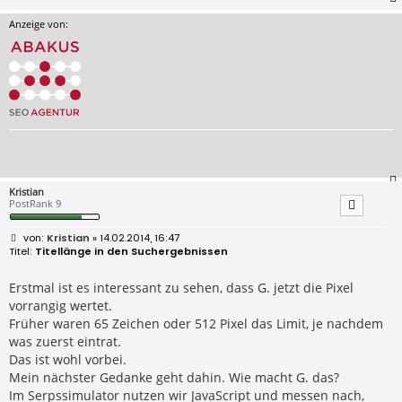
Anzeige von:
Kristian
PostRank 9
B
Kristian
» 14.02.2014, 16:47
e
Titellänge in den Suchergebnissen
i
t
r
Erstmal ist es interessant zu sehen, dass G. jetzt die Pixel
a
vorrangig wertet.
g
Früher waren 65 Zeichen oder 512 Pixel das Limit, je nachdem
was zuerst eintrat.
Das ist wohl vorbei.
Mein nächster Gedanke geht dahin. Wie macht G. das?
Im Serpssimulator nutzen wir JavaScript und messen nach,