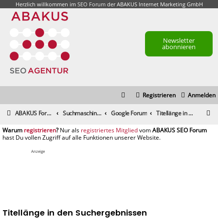
Herzlich willkommen im
SEO Forum
der ABAKUS Internet Marketing GmbH
Newsletter
abonnieren
Registrieren
Anmelden
S
ABAKUS Foren-Übersicht
Suchmaschinenmarketing (SEM) / Suchmaschinenoptimierung (SEO)
Google Forum
Titellänge in den Suchergebnissen
u
registrieren
registriertes Mitglied
c
h
Anzeige
e
Titellänge in den Suchergebnissen