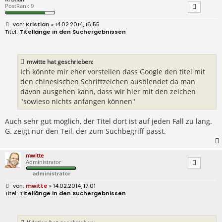
PostRank 9
B
Kristian
» 14.02.2014, 16:55
e
Titellänge in den Suchergebnissen
i
t
r
a
mwitte hat geschrieben:
g
Ich könnte mir eher vorstellen dass Google den titel mit
den chinesischen Schriftzeichen ausblendet da man
davon ausgehen kann, dass wir hier mit den zeichen
"sowieso nichts anfangen können"
Auch sehr gut möglich, der Titel dort ist auf jeden Fall zu lang.
G. zeigt nur den Teil, der zum Suchbegriff passt.
mwitte
Administrator
B
mwitte
» 14.02.2014, 17:01
e
Titellänge in den Suchergebnissen
i
t
r
a