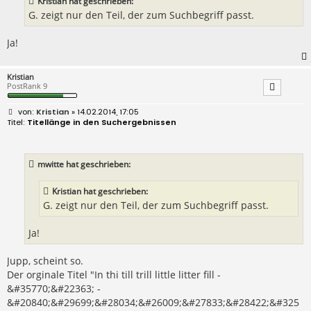
Kristian hat geschrieben:
g
G. zeigt nur den Teil, der zum Suchbegriff passt.
Ja!
Kristian
PostRank 9
B
Kristian
» 14.02.2014, 17:05
e
Titellänge in den Suchergebnissen
i
t
r
a
mwitte hat geschrieben:
g
Kristian hat geschrieben:
G. zeigt nur den Teil, der zum Suchbegriff passt.
Ja!
Jupp, scheint so.
Der orginale Titel "In thi till trill little litter fill -
&#35770;&#22363; -
&#20840;&#29699;&#28034;&#26009;&#27833;&#28422;&#325