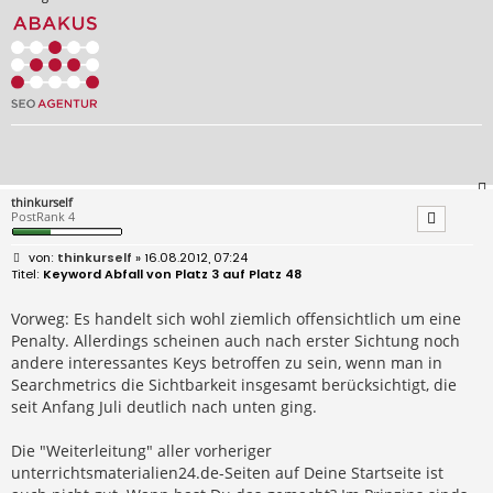
thinkurself
PostRank 4
B
thinkurself
» 16.08.2012, 07:24
e
Keyword Abfall von Platz 3 auf Platz 48
i
t
r
Vorweg: Es handelt sich wohl ziemlich offensichtlich um eine
a
Penalty. Allerdings scheinen auch nach erster Sichtung noch
g
andere interessantes Keys betroffen zu sein, wenn man in
Searchmetrics die Sichtbarkeit insgesamt berücksichtigt, die
seit Anfang Juli deutlich nach unten ging.
Die "Weiterleitung" aller vorheriger
unterrichtsmaterialien24.de-Seiten auf Deine Startseite ist