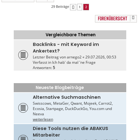
29 Beiträge
1
2
Vorherige
FORENÜBERSICHT
Vergleichbare Themen
Backlinks - mit Keyword im
Ankertext?
Letzter Beitrag von
arnego2
«
29.07.2026, 00:53
Verfasst in
Ich hab' da mal 'ne Frage
Antworten:
5
Neueste Blogbeiträge
Alternative Suchmaschinen
Swisscows, MetaGer, Qwant, Mojeek, Carrot2,
Ecosia, Startpage, DuckDuckGo, You.com und
Neeva
weiterlesen
Diese Tools nutzen die ABAKUS
Mitarbeiter