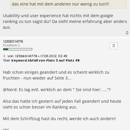
das eine hat mit dem anderen nur wenig zu tun!!!
Usability und user experience hat nichts mit dem google
ranking zu tun sagst du? Da sieht meine erfahrung aber anders
aus.
123SEO14776
PostRank 2
B
123SEO14776
» 17.08.2012, 02:49
e
Keyword Abfall von Platz 3 auf Platz 48
i
t
r
Hab schon einiges geändert und es scheint wirklich zu
a
fruchten - nun wieder auf Seite 3...
g
@Nerd: Es lag evtl. wirklich an dem " Sie sind hier: ...."?
Also das hatte ich gestern auf jeden Fall geändert und heute
sieht es schon besser im Ranking aus.
Mit dem Schriftzug hast du recht, werde ich auch ändern!