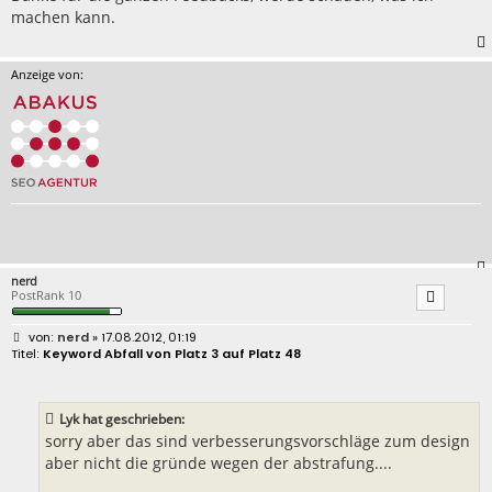
a
machen kann.
g
Anzeige von:
nerd
PostRank 10
B
nerd
» 17.08.2012, 01:19
e
Keyword Abfall von Platz 3 auf Platz 48
i
t
r
a
Lyk hat geschrieben:
g
sorry aber das sind verbesserungsvorschläge zum design
aber nicht die gründe wegen der abstrafung....