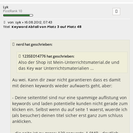
Lyk
PostRank 10
B
Lyk
» 16.08.2012, 07:43
e
Keyword Abfall von Platz 3 auf Platz 48
i
t
r
a
nerd hat geschrieben:
g
123SEO14776 hat geschrieben:
Also der Shop ist Mein-Unterrichtsmaterial.de und
das Key war Unterrichtsmaterialien ...
Au wei. Kann dir zwar nicht garantieren dass es damit
mit deinen keywords wieder aufwaerts geht, aber:
- Deine seitentitel sind nur eine spammige auflistung von
keywords und laden potentielle kunden nicht gerade zum
klicken ein. Selbst wenn du auf seite 1 waerst, wuerde ich
(als besucher) deinen titel sicher erst ganz zum schluss
anklicken.