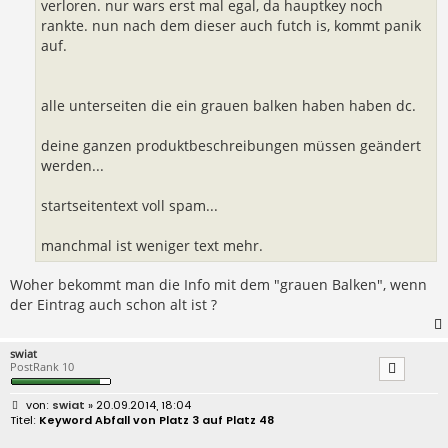
verloren. nur wars erst mal egal, da hauptkey noch
rankte. nun nach dem dieser auch futch is, kommt panik
auf.
alle unterseiten die ein grauen balken haben haben dc.
deine ganzen produktbeschreibungen müssen geändert
werden...
startseitentext voll spam...
manchmal ist weniger text mehr.
Woher bekommt man die Info mit dem "grauen Balken", wenn
der Eintrag auch schon alt ist ?
swiat
PostRank 10
B
swiat
» 20.09.2014, 18:04
e
Keyword Abfall von Platz 3 auf Platz 48
i
t