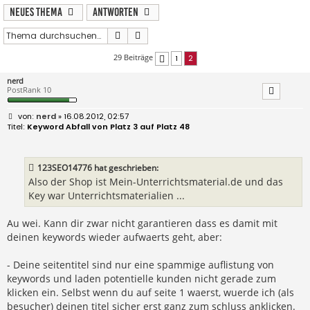
Neues Thema
Antworten
Suche
Erweiterte Suche
29 Beiträge
1
2
Vorherige
nerd
PostRank 10
B
nerd
» 16.08.2012, 02:57
e
Keyword Abfall von Platz 3 auf Platz 48
i
t
r
a
123SEO14776 hat geschrieben:
g
Also der Shop ist Mein-Unterrichtsmaterial.de und das
Key war Unterrichtsmaterialien ...
Au wei. Kann dir zwar nicht garantieren dass es damit mit
deinen keywords wieder aufwaerts geht, aber:
- Deine seitentitel sind nur eine spammige auflistung von
keywords und laden potentielle kunden nicht gerade zum
klicken ein. Selbst wenn du auf seite 1 waerst, wuerde ich (als
besucher) deinen titel sicher erst ganz zum schluss anklicken.