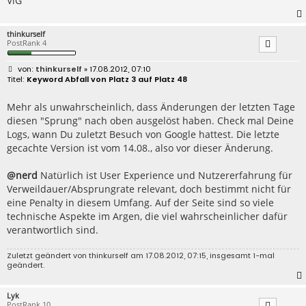
VlG
thinkurself
PostRank 4
B
thinkurself
» 17.08.2012, 07:10
e
Keyword Abfall von Platz 3 auf Platz 48
i
t
r
Mehr als unwahrscheinlich, dass Änderungen der letzten Tage
a
diesen "Sprung" nach oben ausgelöst haben. Check mal Deine
g
Logs, wann Du zuletzt Besuch von Google hattest. Die letzte
gecachte Version ist vom 14.08., also vor dieser Änderung.
@nerd
Natürlich ist User Experience und Nutzererfahrung für
Verweildauer/Absprungrate relevant, doch bestimmt nicht für
eine Penalty in diesem Umfang. Auf der Seite sind so viele
technische Aspekte im Argen, die viel wahrscheinlicher dafür
verantwortlich sind.
Zuletzt geändert von
thinkurself
am 17.08.2012, 07:15, insgesamt 1-mal
geändert.
Lyk
PostRank 10