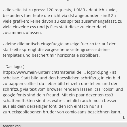
- die seite ist zu gross: 120 requests, 1.9MB - deutlich zuviel;
besonders fuer leute die nicht via dsl angebunden sind! Zu
viele grafiken; keine davon zu css sprites zusammengefasst, zu
viele einzelne css und js files statt diese zu einer datei
zusammenzufassen.
- deine diletantisch eingefuegte anzeige fuer co.tec auf der
startseite sprengt die vorgesehene seitengroesse deines
templates und beschert mir horizontale scrollbars.
- Das logo (
https://www.mein-unterrichtsmaterial.de ... logo1d.png
) ist
scheisse. Statt bild und den haesslichen schriftzug in ein bild
zu pappen solltest du lieber bild einzeln darstellen, und den
schriftzug via text vom browser rendern lassen. css "color" und
google fonts sind dein freund. Mit ein paar dezenten css3
schatteneffekten sieht es wahrscheinlich auch moch besser
aus als dein derzeitiger font; den ich einfach nur als
zurueckgebliebenen bruder von comic-sans bezeichnen kann...
Anzeige von: