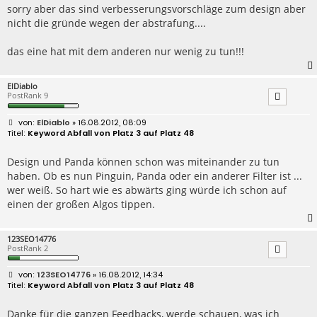
sorry aber das sind verbesserungsvorschläge zum design aber
nicht die gründe wegen der abstrafung....
das eine hat mit dem anderen nur wenig zu tun!!!
ElDiablo
PostRank 9
B
ElDiablo
» 16.08.2012, 08:09
e
Keyword Abfall von Platz 3 auf Platz 48
i
t
r
Design und Panda können schon was miteinander zu tun
a
haben. Ob es nun Pinguin, Panda oder ein anderer Filter ist ...
g
wer weiß. So hart wie es abwärts ging würde ich schon auf
einen der großen Algos tippen.
123SEO14776
PostRank 2
B
123SEO14776
» 16.08.2012, 14:34
e
Keyword Abfall von Platz 3 auf Platz 48
i
t
r
Danke für die ganzen Feedbacks, werde schauen, was ich