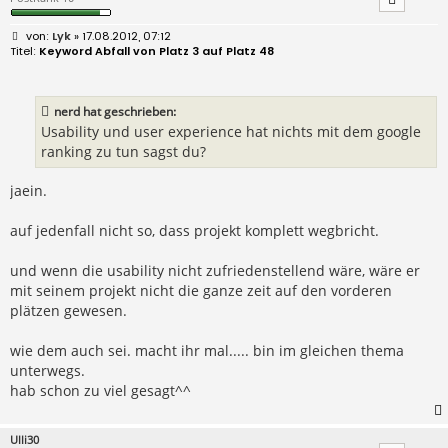
B
Lyk
» 17.08.2012, 07:12
e
Keyword Abfall von Platz 3 auf Platz 48
i
t
r
a
nerd hat geschrieben:
g
Usability und user experience hat nichts mit dem google
ranking zu tun sagst du?
jaein.
auf jedenfall nicht so, dass projekt komplett wegbricht.
und wenn die usability nicht zufriedenstellend wäre, wäre er
mit seinem projekt nicht die ganze zeit auf den vorderen
plätzen gewesen.
wie dem auch sei. macht ihr mal..... bin im gleichen thema
unterwegs.
hab schon zu viel gesagt^^
Ulli30