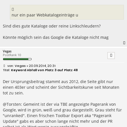
r
a
g
nur ein paar Webkatalogeinträge u
Sind dies gute Kataloge oder reine Linkschleudern?
Könnte möglich sein das Google die Kataloge nicht mag
Vegas
PostRank 10
B
Vegas
» 20.09.2014, 20:31
e
Keyword Abfall von Platz 3 auf Platz 48
i
t
r
Der Ursprungsbeitrag stammt aus 2012, die Seite gibt nur
a
einen 403er und scheint der Sichtbarkeitskurve seit Monaten
g
tot zu sein.
@Torsten: Gemeint ist der via TBE angezeigte Pagerank von
Google, wird in grün, weiß und grau dargestellt. Grau steht für
"unranked". Einen frischen Toolbar Export aka "Pagerank
Update" gabs es aber schon lange nicht mehr und der PR
selbst ist als Wert wenig aussagekräftig.