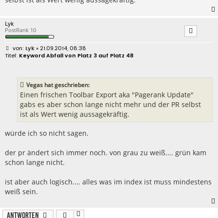
Lyk
PostRank 10
B
Lyk
» 21.09.2014, 08:38
e
Keyword Abfall von Platz 3 auf Platz 48
i
t
r
a
Vegas hat geschrieben:
g
Einen frischen Toolbar Export aka "Pagerank Update"
gabs es aber schon lange nicht mehr und der PR selbst
ist als Wert wenig aussagekräftig.
würde ich so nicht sagen.
der pr ändert sich immer noch. von grau zu weiß.... grün kam
schon lange nicht.
ist aber auch logisch.... alles was im index ist muss mindestens
weiß sein.
Antworten