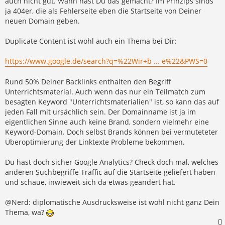
auch nicht gut. Wann hast Du das gemacht? Im Prinzips sinds
ja 404er, die als Fehlerseite eben die Startseite von Deiner
neuen Domain geben.
Duplicate Content ist wohl auch ein Thema bei Dir:
https://www.google.de/search?q=%22Wir+b ... e%22&PWS=0
Rund 50% Deiner Backlinks enthalten den Begriff
Unterrichtsmaterial. Auch wenn das nur ein Teilmatch zum
besagten Keyword "Unterrichtsmaterialien" ist, so kann das auf
jeden Fall mit ursächlich sein. Der Domainname ist ja im
eigentlichen Sinne auch keine Brand, sondern vielmehr eine
Keyword-Domain. Doch selbst Brands können bei vermuteteter
Überoptimierung der Linktexte Probleme bekommen.
Du hast doch sicher Google Analytics? Check doch mal, welches
anderen Suchbegriffe Traffic auf die Startseite geliefert haben
und schaue, inwieweit sich da etwas geändert hat.
@Nerd: diplomatische Ausdrucksweise ist wohl nicht ganz Dein
Thema, wa?