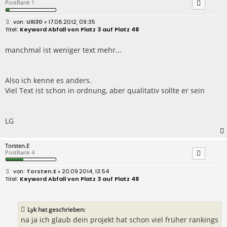
PostRank 1
B
Ulli30
» 17.08.2012, 09:35
e
Keyword Abfall von Platz 3 auf Platz 48
i
t
r
manchmal ist weniger text mehr...
a
g
Also ich kenne es anders.
Viel Text ist schon in ordnung, aber qualitativ sollte er sein
LG
Torsten.E
PostRank 4
B
Torsten.E
» 20.09.2014, 13:54
e
Keyword Abfall von Platz 3 auf Platz 48
i
t
r
a
Lyk hat geschrieben:
g
na ja ich glaub dein projekt hat schon viel früher rankings