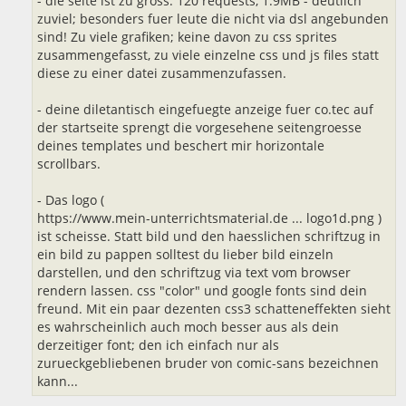
- die seite ist zu gross: 120 requests, 1.9MB - deutlich
zuviel; besonders fuer leute die nicht via dsl angebunden
sind! Zu viele grafiken; keine davon zu css sprites
zusammengefasst, zu viele einzelne css und js files statt
diese zu einer datei zusammenzufassen.
- deine diletantisch eingefuegte anzeige fuer co.tec auf
der startseite sprengt die vorgesehene seitengroesse
deines templates und beschert mir horizontale
scrollbars.
- Das logo (
https://www.mein-unterrichtsmaterial.de ... logo1d.png
)
ist scheisse. Statt bild und den haesslichen schriftzug in
ein bild zu pappen solltest du lieber bild einzeln
darstellen, und den schriftzug via text vom browser
rendern lassen. css "color" und google fonts sind dein
freund. Mit ein paar dezenten css3 schatteneffekten sieht
es wahrscheinlich auch moch besser aus als dein
derzeitiger font; den ich einfach nur als
zurueckgebliebenen bruder von comic-sans bezeichnen
kann...