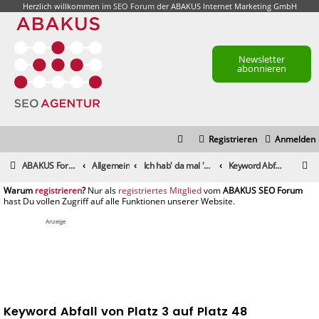
Herzlich willkommen im
SEO Forum
der ABAKUS Internet Marketing GmbH
Newsletter
abonnieren
Registrieren
Anmelden
S
ABAKUS Foren-Übersicht
Allgemein
Ich hab' da mal 'ne Frage
Keyword Abfall von Platz 3 auf Platz 48
u
registrieren
registriertes Mitglied
c
h
Anzeige
e
Keyword Abfall von Platz 3 auf Platz 48