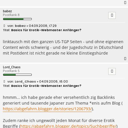
babez
PostRank 8
B
babez
» 04.09.2008, 17:29
e
Basics für Erotik-Webmaster Anfänger?
i
t
r
linktausch mit den ganzen US-TGP Seiten - und ohne eignenen
a
Content wirds schwierig - und der Jugedschutz in DEutschland
g
mit PostIdent ist nicht gerade ne kleine Einstiegshürde
Lord_Chaos
PostRank 5
B
Lord_Chaos
» 04.09.2008, 18:00
e
Basics für Erotik-Webmaster Anfänger?
i
t
r
hmmm... ich habe gerade eher versehentlich zig Backlinks
a
generiert und tausende Japaner zum Thema *enis aufm Blog (
g
https://abgefahrn.blogger.de/stories/1206793/
).
Zudem ranke ich ungewollt jeden Monat für diverse Erotik
Begriffe (
https://abgefahrn.blogger.de/topics/Suchbegriffe/
)