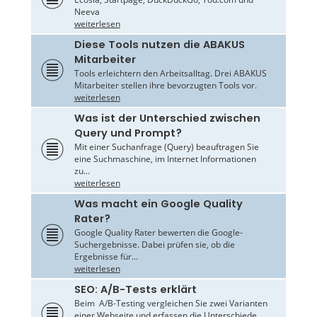
Neeva
weiterlesen
Diese Tools nutzen die ABAKUS
Mitarbeiter
Tools erleichtern den Arbeitsalltag. Drei ABAKUS
Mitarbeiter stellen ihre bevorzugten Tools vor.
weiterlesen
Was ist der Unterschied zwischen
Query und Prompt?
Mit einer Suchanfrage (Query) beauftragen Sie
eine Suchmaschine, im Internet Informationen
zu...
weiterlesen
Was macht ein Google Quality
Rater?
Google Quality Rater bewerten die Google-
Suchergebnisse. Dabei prüfen sie, ob die
Ergebnisse für...
weiterlesen
SEO: A/B-Tests erklärt
Beim A/B-Testing vergleichen Sie zwei Varianten
einer Webseite und erfassen die Unterschiede