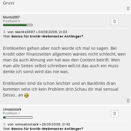
Gruss
Moritz2007
PostRank 9
B
Moritz2007
» 04.09.2008, 21:03
e
Basics für Erotik-Webmaster Anfänger?
i
t
r
Erotikseiten gehen aber noch würde ich mal so sagen. Bei
a
Kredit oder Finanzseiten allgemein wärees nicht schlecht, wen
g
man da auch Ahnung von hat was den Content betrift. Wen
man alle Seiten selbst schreiben will,ist das auch ein muss
denke ich sonst wird das nie was.
Erotikseiten sind da schon leichter und an Backlinks dran
kommen sehe ich kein Problem drin.Schau dir mal sensual
Desso.. an
Umsatzstark
PostRank 1
B
Umsatzstark
» 29.09.2008, 21:42
e
Basics für Erotik-Webmaster Anfänger?