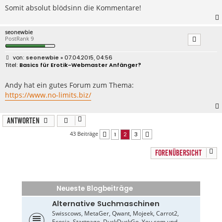
Somit absolut blödsinn die Kommentare!
seonewbie
PostRank 9
B
seonewbie
» 07.04.2015, 04:56
e
Basics für Erotik-Webmaster Anfänger?
i
t
r
Andy hat ein gutes Forum zum Thema:
a
https://www.no-limits.biz/
g
Antworten
43 Beiträge
1
2
3
Vorherige
Nächste
FORENÜBERSICHT
Neueste Blogbeiträge
Alternative Suchmaschinen
Swisscows, MetaGer, Qwant, Mojeek, Carrot2,
Ecosia, Startpage, DuckDuckGo, You.com und