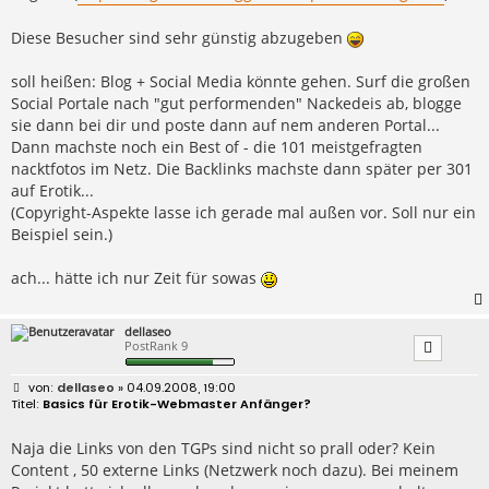
Diese Besucher sind sehr günstig abzugeben
soll heißen: Blog + Social Media könnte gehen. Surf die großen
Social Portale nach "gut performenden" Nackedeis ab, blogge
sie dann bei dir und poste dann auf nem anderen Portal...
Dann machste noch ein Best of - die 101 meistgefragten
nacktfotos im Netz. Die Backlinks machste dann später per 301
auf Erotik...
(Copyright-Aspekte lasse ich gerade mal außen vor. Soll nur ein
Beispiel sein.)
ach... hätte ich nur Zeit für sowas
dellaseo
PostRank 9
B
dellaseo
» 04.09.2008, 19:00
e
Basics für Erotik-Webmaster Anfänger?
i
t
r
Naja die Links von den TGPs sind nicht so prall oder? Kein
a
Content , 50 externe Links (Netzwerk noch dazu). Bei meinem
g