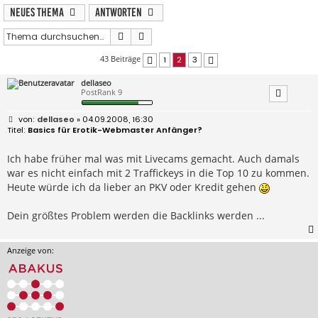
Neues Thema
Antworten
Suche
Erweiterte Suche
43 Beiträge
1
2
3
Vorherige
Nächste
dellaseo
PostRank 9
B
dellaseo
» 04.09.2008, 16:30
e
Basics für Erotik-Webmaster Anfänger?
i
t
r
Ich habe früher mal was mit Livecams gemacht. Auch damals
a
war es nicht einfach mit 2 Traffickeys in die Top 10 zu kommen.
g
Heute würde ich da lieber an PKV oder Kredit gehen
Dein größtes Problem werden die Backlinks werden ...
Anzeige von: