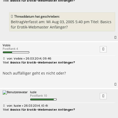
Basics für Erotik-Webmaster Anfänger?
i
t
r
a
Threaddatum hat geschrieben:
g
BeitragVerfasst am: Mi Aug 03, 2005 5:40 pm Titel: Basics
für Erotik-Webmaster Anfänger?
Vobis
PostRank 4
B
Vobis
» 26.03.2014, 09:46
e
Basics für Erotik-Webmaster Anfänger?
i
t
r
Noch auffälliger geht es nicht oder?
a
g
luzie
PostRank 10
B
luzie
» 26.03.2014, 10:41
e
Basics für Erotik-Webmaster Anfänger?
i
t