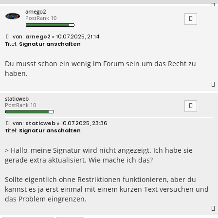
arnego2
PostRank 10
B
arnego2
» 10.07.2025, 21:14
e
Signatur anschalten
i
t
r
Du musst schon ein wenig im Forum sein um das Recht zu
a
haben.
g
staticweb
PostRank 10
B
staticweb
» 10.07.2025, 23:36
e
Signatur anschalten
i
t
r
> Hallo, meine Signatur wird nicht angezeigt. Ich habe sie
a
gerade extra aktualisiert. Wie mache ich das?
g
Sollte eigentlich ohne Restriktionen funktionieren, aber du
kannst es ja erst einmal mit einem kurzen Text versuchen und
das Problem eingrenzen.