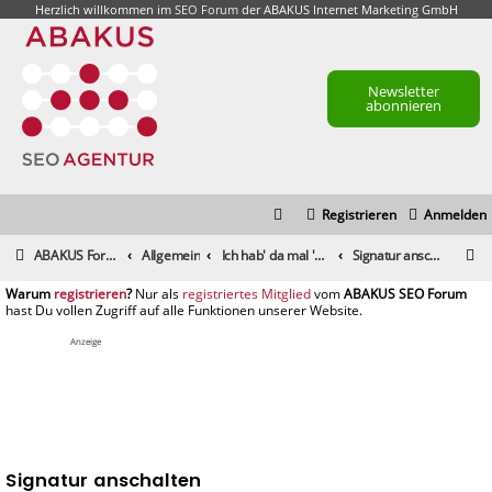
Herzlich willkommen im
SEO Forum
der ABAKUS Internet Marketing GmbH
Newsletter
abonnieren
Registrieren
Anmelden
S
ABAKUS Foren-Übersicht
Allgemein
Ich hab' da mal 'ne Frage
Signatur anschalten
u
registrieren
registriertes Mitglied
c
h
Anzeige
e
Signatur anschalten