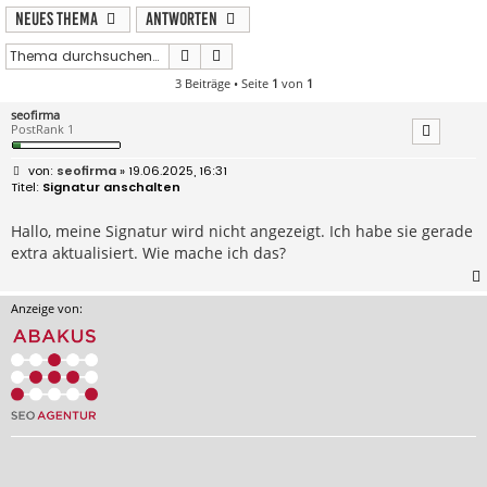
Neues Thema
Antworten
Suche
Erweiterte Suche
3 Beiträge • Seite
1
von
1
seofirma
PostRank 1
B
seofirma
» 19.06.2025, 16:31
e
Signatur anschalten
i
t
r
Hallo, meine Signatur wird nicht angezeigt. Ich habe sie gerade
a
extra aktualisiert. Wie mache ich das?
g
Anzeige von: