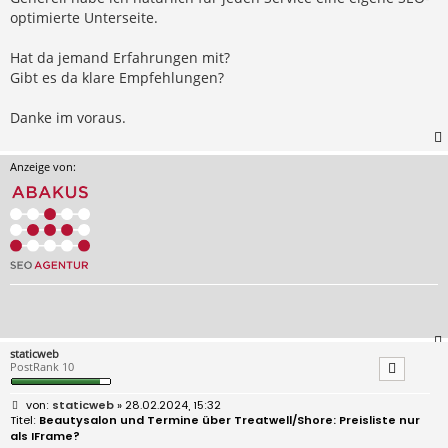
optimierte Unterseite.
Hat da jemand Erfahrungen mit?
Gibt es da klare Empfehlungen?
Danke im voraus.
Anzeige von:
staticweb
PostRank 10
B
staticweb
» 28.02.2024, 15:32
e
Beautysalon und Termine über Treatwell/Shore: Preisliste nur
i
als IFrame?
t