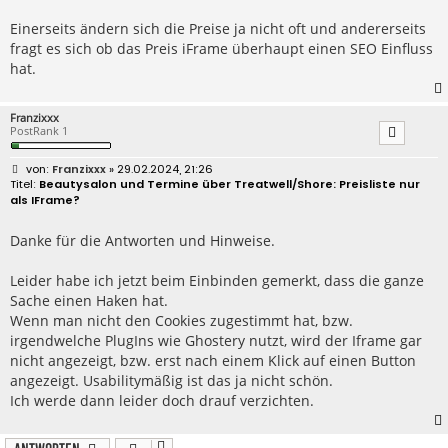
r
a
Einerseits ändern sich die Preise ja nicht oft und andererseits
g
fragt es sich ob das Preis iFrame überhaupt einen SEO Einfluss
hat.
Franzixxx
PostRank 1
B
Franzixxx
» 29.02.2024, 21:26
e
Beautysalon und Termine über Treatwell/Shore: Preisliste nur
i
als IFrame?
t
r
a
Danke für die Antworten und Hinweise.
g
Leider habe ich jetzt beim Einbinden gemerkt, dass die ganze
Sache einen Haken hat.
Wenn man nicht den Cookies zugestimmt hat, bzw.
irgendwelche PlugIns wie Ghostery nutzt, wird der Iframe gar
nicht angezeigt, bzw. erst nach einem Klick auf einen Button
angezeigt. Usabilitymäßig ist das ja nicht schön.
Ich werde dann leider doch drauf verzichten.