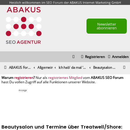
Herzlich willkommen im
SEO Forum
der ABAKUS Internet Marketing GmbH
Newsletter
abonnieren
Registrieren
Anmelden
S
ABAKUS Foren-Übersicht
Allgemein
Ich hab' da mal 'ne Frage
Beautysalon und Termine über Treatwell/Shore: Preisliste nur als IFrame?
u
registrieren
registriertes Mitglied
c
h
Anzeige
e
Beautysalon und Termine über Treatwell/Shore: