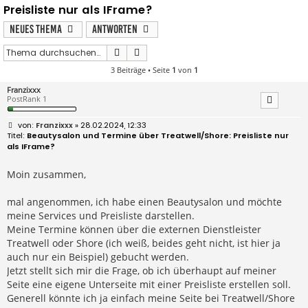
Preisliste nur als IFrame?
Neues Thema
Antworten
Suche
Erweiterte Suche
3 Beiträge • Seite
1
von
1
Franzixxx
PostRank 1
B
Franzixxx
» 28.02.2024, 12:33
e
Beautysalon und Termine über Treatwell/Shore: Preisliste nur
i
als IFrame?
t
r
a
Moin zusammen,
g
mal angenommen, ich habe einen Beautysalon und möchte
meine Services und Preisliste darstellen.
Meine Termine können über die externen Dienstleister
Treatwell oder Shore (ich weiß, beides geht nicht, ist hier ja
auch nur ein Beispiel) gebucht werden.
Jetzt stellt sich mir die Frage, ob ich überhaupt auf meiner
Seite eine eigene Unterseite mit einer Preisliste erstellen soll.
Generell könnte ich ja einfach meine Seite bei Treatwell/Shore