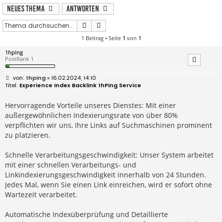
Neues Thema
Antworten
Suche
Erweiterte Suche
1 Beitrag • Seite
1
von
1
1hping
PostRank 1
B
1hping
» 16.02.2024, 14:10
e
Experience Index Backlink 1hPing Service
i
t
r
Hervorragende Vorteile unseres Dienstes: Mit einer
a
außergewöhnlichen Indexierungsrate von über 80%
g
verpflichten wir uns, Ihre Links auf Suchmaschinen prominent
zu platzieren.
Schnelle Verarbeitungsgeschwindigkeit: Unser System arbeitet
mit einer schnellen Verarbeitungs- und
Linkindexierungsgeschwindigkeit innerhalb von 24 Stunden.
Jedes Mal, wenn Sie einen Link einreichen, wird er sofort ohne
Wartezeit verarbeitet.
Automatische Indexüberprüfung und Detaillierte