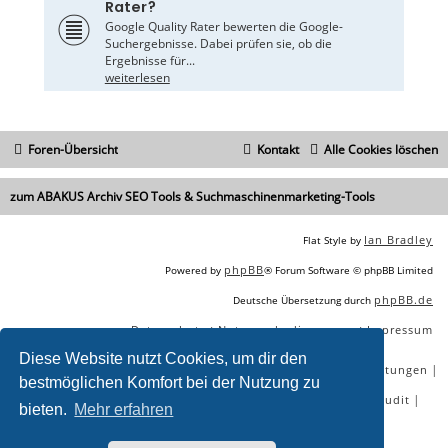
Rater?
Google Quality Rater bewerten die Google-
Suchergebnisse. Dabei prüfen sie, ob die
Ergebnisse für...
weiterlesen
Foren-Übersicht
Kontakt
Alle Cookies löschen
zum ABAKUS Archiv SEO Tools & Suchmaschinenmarketing-Tools
Ian Bradley
Flat Style by
phpBB
Powered by
® Forum Software © phpBB Limited
phpBB.de
Deutsche Übersetzung durch
Datenschutz
Nutzungsbedingungen
Impressum
|
|
Diese Website nutzt Cookies, um dir den
|
|
|
|
SEO Agentur
SEO Blog
SEO Online Tools
SEO Dienstleistungen
bestmöglichen Komfort bei der Nutzung zu
|
|
|
|
SEO Workshops
SEO Beratung
Backlinks kaufen
SEO Audit
bieten.
Mehr erfahren
|
SEO Tools gratis
SEO-Konkurrenzanalyse