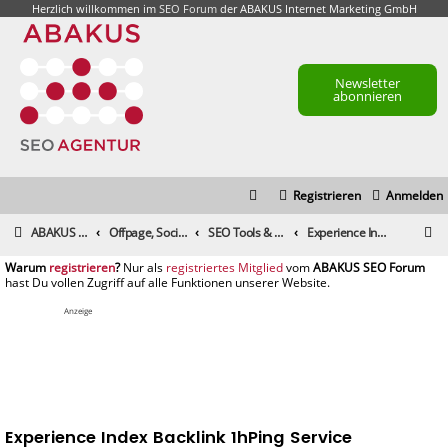
Herzlich willkommen im
SEO Forum
der ABAKUS Internet Marketing GmbH
Newsletter
abonnieren
Registrieren
Anmelden
S
ABAKUS Foren-Übersicht
Offpage, Social Media, Tools und andere Maßnahmen
SEO Tools & Suchmaschinenmarketing-Tools
Experience Index Backlink 1hPing Service
u
registrieren
registriertes Mitglied
c
h
Anzeige
e
Experience Index Backlink 1hPing Service