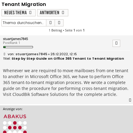
Tenant Migration
Neues Thema
Antworten
Suche
Erweiterte Suche
1 Beitrag • Seite
1
von
1
stuartjames7845
PostRank 1
B
stuartjames7845
» 28.12.2022, 12:15
e
Step by Step Guide on Office 365 Tenant to Tenant Migration
i
t
r
Whenever we are required to move mailboxes from one tenant
a
to another in Microsoft Office 365, we have to perform Office
g
365 tenant-to-tenant migration process. We wrote a complete
guide on the procedure for performing cross-tenant migration.
Visit CloudBik Software Solutions for the complete article.
Anzeige von: