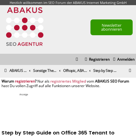
Herzlich willkommen im
SEO Forum
der ABAKUS Internet Marketing GmbH
Newsletter
abonnieren
Registrieren
Anmelden
S
ABAKUS Foren-Übersicht
Sonstige Themen
Offtopic, ABAKUS Community und alle sonstigen Themen
Step by Step Guide on Office 365 Tenant to Tenant Migration
u
registrieren
registriertes Mitglied
c
h
Anzeige
e
Step by Step Guide on Office 365 Tenant to