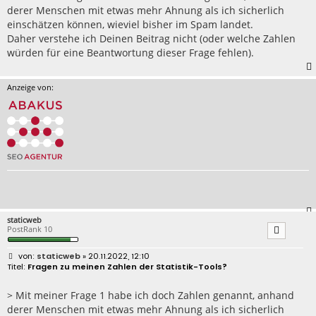
derer Menschen mit etwas mehr Ahnung als ich sicherlich
einschätzen können, wieviel bisher im Spam landet.
Daher verstehe ich Deinen Beitrag nicht (oder welche Zahlen
würden für eine Beantwortung dieser Frage fehlen).
Anzeige von:
staticweb
PostRank 10
B
staticweb
» 20.11.2022, 12:10
e
Fragen zu meinen Zahlen der Statistik-Tools?
i
t
r
> Mit meiner Frage 1 habe ich doch Zahlen genannt, anhand
a
derer Menschen mit etwas mehr Ahnung als ich sicherlich
g