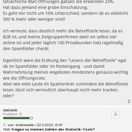
tatsächliche Mail-Öffnungen gab)als die erkannten 22%.
Hat dazu jemand eine grobe Einschätzung.
Es geht mir nicht um 10% Unterschied, sondern ob es vielelicht
300 % mehr oder weniger sind?
Ich vermute, dass deutlich mehr die Betreffzeile lesen, da es
B2B ist, und meine Zielgruppenfirmen (weil sie selbst viel
online ist und jeder täglich 100 Privatkunden hat) regelmäßg
den Spamfolder checkt.
Eigentlich wäre die Eröhung des "Lesens der Betreffzeile" egal
ob im Spamfolder oder im Posteingang - und damit
Wahrnehmung meines Angebotes mindestens genauso wichtig
wie die Öffnungsrate.
Aber wie viele Leute im Spamordner zumindest die Betreffzeile
lesen, lässt sich vermutlich überhaupt nicht mehr tracken,
oder?
staticweb
PostRank 10
B
staticweb
» 22.11.2022, 13:47
e
Fragen zu meinen Zahlen der Statistik-Tools?