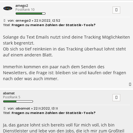
arnego2
PostRank 10
B
arnego2
» 22.11.2022, 12:52
e
Fragen zu meinen Zahlen der Statistik-Tools?
i
t
r
Solange du Text Emails nutzt sind deine Tracking Möglichkeiten
a
stark begrentzt.
g
Ob sich so tief reinknien in das Tracking überhaut lohnt steht
auf einem anderen Blatt.
Immerhin kommen ein paar nach dem Senden des
Newsletters, die Frage ist: bleiben sie und kaufen oder fragen
nach oder was auch immer.
abamat
PostRank 5
B
abamat
» 22.11.2022, 13:11
e
Fragen zu meinen Zahlen der Statistik-Tools?
i
t
r
Ja, das ganze lohnt sich bereits voll für mich voll, ich bin
a
Dienstleister und lebe von den Jobs, die ich mir zum Großteil
g