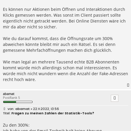
i
t
r
Es können nur Aktionen beim Öffnen und Interaktionen durch
a
Klicks gemessen werden. Was sonst im Client passiert sollte
g
eigentlich nicht getrackt werden. Bei Online Diensten wäre ich
mir da aber nicht so sicher.
Wie du darauf kommst, dass die Öffnungsrate um 300%
abweichen könnte bleibt mir auch ein Rätsel. Es sei denn
gemessene Mehrfachöffnungen machen dich glücklich.
Wie man legal an mehrere Tausend echte B2B Abonnenten
kommt würde mich allerdings schon mal interessieren. Es
würde mich nicht wundern wenn die Anzahl der Fake-Adressen
recht hoch wäre.
abamat
PostRank 5
B
abamat
» 22.11.2022, 13:56
e
Fragen zu meinen Zahlen der Statistik-Tools?
i
t
r
Zu den 300%:
a
Ich habe von der Email-Technik halt keine Ahnung.