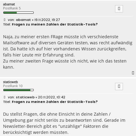
abamat
PostRank 5
B
abamat
» 19.11.2022, 19:27
e
Fragen zu meinen Zahlen der Statistik-Tools?
i
t
r
Naja, zu meiner ersten FRage müsste ich verschiedenste
a
Mailsoftware auf diversen Geräten testen, was recht aufwändig
g
ist. Da hatte ich auf hier vorhandenes Wissen zurückgreifen,
falls hier Leute mir Erfahrung sind.
Zu meiner zweiten Frage wüsste ich nicht, wie ich das testen
kann.
staticweb
PostRank 10
B
staticweb
» 20.11.2022, 10:42
e
Fragen zu meinen Zahlen der Statistik-Tools?
i
t
r
Du stellst Fragen, die ohne Einsicht in deine Zahlen /
a
Umgebung gar nicht seriös zu beantworten sind. Gerade im
g
Newsletter-Bereich gibt es "unzählige" Faktoren die
berücksichtigt werden müssten.