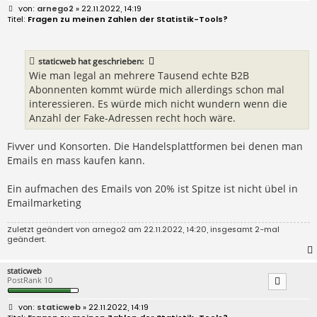
B
arnego2
» 22.11.2022, 14:19
e
Fragen zu meinen Zahlen der Statistik-Tools?
i
t
r
a
staticweb
hat geschrieben:
g
Wie man legal an mehrere Tausend echte B2B
Abonnenten kommt würde mich allerdings schon mal
interessieren. Es würde mich nicht wundern wenn die
Anzahl der Fake-Adressen recht hoch wäre.
Fivver und Konsorten. Die Handelsplattformen bei denen man
Emails en mass kaufen kann.
Ein aufmachen des Emails von 20% ist Spitze ist nicht übel in
Emailmarketing
Zuletzt geändert von
arnego2
am 22.11.2022, 14:20, insgesamt 2-mal
geändert.
staticweb
PostRank 10
B
staticweb
» 22.11.2022, 14:19
e