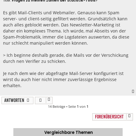
Fragen zu meinen Zahlen der Statistik-Tools?
i
t
r
Es gibt Mail-Clients und Webmailer. Genauso kann Spam
a
server- und client-seitig gefiltert werden. Grundsätzlich kann
g
auch alles geblockt werden. Das Newsletter-Marketing ist
daher ein komplexes Thema. Ich würde, mal Abseits von der
Spam-Problematik, immer die Logdateien auswerten, da diese
nur schlecht manipuliert werden können.
> Ich beginne deshalb gerade, die Mails vor der Verschickung
durch nen Verifier zu schicken.
Je nach dem wie der abgefragte Mail-Server konfiguriert ist
wirst du auch hier nicht immer zuverlässige Ergebnisse
erhalten.
Antworten
14 Beiträge • Seite
1
von
1
FORENÜBERSICHT
Vergleichbare Themen