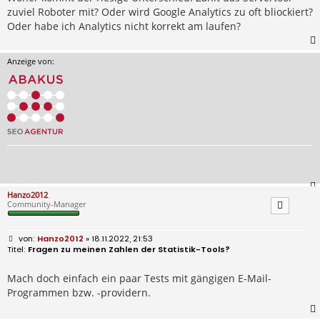
zuviel Roboter mit? Oder wird Google Analytics zu oft bliockiert?
Oder habe ich Analytics nicht korrekt am laufen?
Anzeige von:
Hanzo2012
Community-Manager
B
Hanzo2012
» 18.11.2022, 21:53
e
Fragen zu meinen Zahlen der Statistik-Tools?
i
t
r
Mach doch einfach ein paar Tests mit gängigen E-Mail-
a
Programmen bzw. -providern.
g