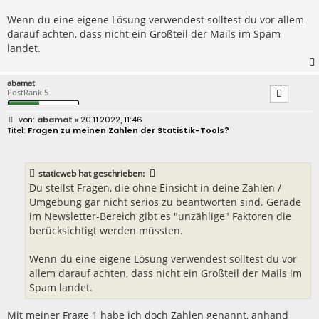
Wenn du eine eigene Lösung verwendest solltest du vor allem
darauf achten, dass nicht ein Großteil der Mails im Spam
landet.
abamat
PostRank 5
B
abamat
» 20.11.2022, 11:46
e
Fragen zu meinen Zahlen der Statistik-Tools?
i
t
r
a
staticweb
hat geschrieben:
g
Du stellst Fragen, die ohne Einsicht in deine Zahlen /
Umgebung gar nicht seriös zu beantworten sind. Gerade
im Newsletter-Bereich gibt es "unzählige" Faktoren die
berücksichtigt werden müssten.
Wenn du eine eigene Lösung verwendest solltest du vor
allem darauf achten, dass nicht ein Großteil der Mails im
Spam landet.
Mit meiner Frage 1 habe ich doch Zahlen genannt, anhand