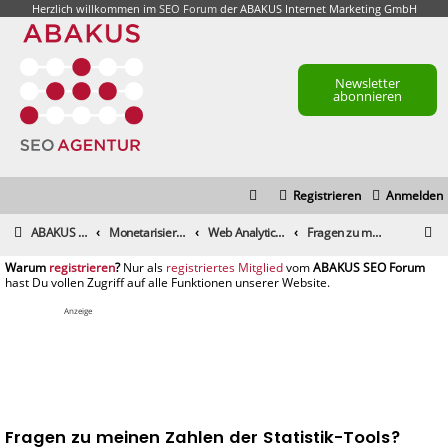
Herzlich willkommen im
SEO Forum
der ABAKUS Internet Marketing GmbH
Newsletter
abonnieren
Registrieren
Anmelden
S
ABAKUS Foren-Übersicht
Monetarisierung & Controlling
Web Analytics & Controlling
Fragen zu meinen Zahlen der Statistik-Tools?
u
registrieren
registriertes Mitglied
c
h
Anzeige
e
Fragen zu meinen Zahlen der Statistik-Tools?