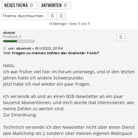
Neues Thema
Antworten
Suche
Erweiterte Suche
14 Beiträge • Seite
1
von
1
abamat
PostRank 5
B
abamat
» 18.11.2022, 20:54
e
Fragen zu meinen Zahlen der Statistik-Tools?
i
t
r
Hallo,
a
ich war früher viel hier im Forum unterwegs, und in den letzten
g
Jahren hatte ich andere Schwerpunkte.
Jetzt habe ich mal wieder ein paar Fragen.
Ich versende ab und an einen B2B-Newsletter an ein paar
tausend AbonentInnen, und mich würde mal interessieren, wie
meine Zahlen zu werten sind.
Zur Einordnung:
Technisch versende ich den Newsletter nicht über einen Dienst
(wie Mailchimp etc.), sondern über meinen eigenen Webspace