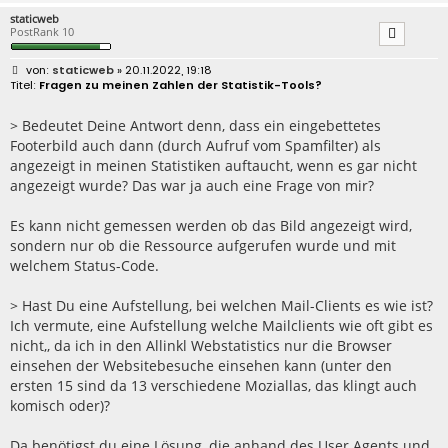
staticweb
PostRank 10
B
staticweb
» 20.11.2022, 19:18
e
Fragen zu meinen Zahlen der Statistik-Tools?
i
t
r
> Bedeutet Deine Antwort denn, dass ein eingebettetes
a
Footerbild auch dann (durch Aufruf vom Spamfilter) als
g
angezeigt in meinen Statistiken auftaucht, wenn es gar nicht
angezeigt wurde? Das war ja auch eine Frage von mir?
Es kann nicht gemessen werden ob das Bild angezeigt wird,
sondern nur ob die Ressource aufgerufen wurde und mit
welchem Status-Code.
> Hast Du eine Aufstellung, bei welchen Mail-Clients es wie ist?
Ich vermute, eine Aufstellung welche Mailclients wie oft gibt es
nicht,, da ich in den Allinkl Webstatistics nur die Browser
einsehen der Websitebesuche einsehen kann (unter den
ersten 15 sind da 13 verschiedene Moziallas, das klingt auch
komisch oder)?
Da benötigst du eine Lösung, die anhand des User Agents und