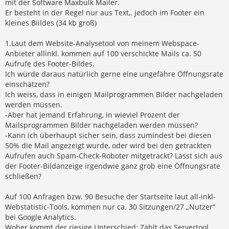
mit der Software Maxbulk Mailer.
Er besteht in der Regel nur aus Text,. jedoch im Footer ein
kleines Biildes (34 kb groß)
1.Laut dem Website-Analysetool von meinem Webspace-
Anbieter allinkl. kommen auf 100 verschickte Mails ca. 50
Aufrufe des Footer-Bildes.
Ich würde daraus natürlich gerne eine ungefähre Öffnungsrate
einschätzen?
Ich weiss, dass in einigen Mailprogrammen Bilder nachgeladen
werden müssen.
-Aber hat jemand Erfahrung, in wieviel Prozent der
Mailsprogrammen Bilder nachgeladen werden müssen?
-Kann ich überhaupt sicher sein, dass zumindest bei diesen
50% die Mail angezeigt wurde, oder wird bei den getrackten
Aufrufen auch Spam-Check-Roboter mitgetrackt? Lässt sich aus
der Footer-Bildanzeige irgendwie ganz grob eine Öffnungsrate
schließen?
Auf 100 Anfragen bzw. 90 Besuche der Startseite laut all-inkl-
Webstatistic-Tools, kommen nur ca. 30 Sitzungen/27 „Nutzer“
bei Google Analytics.
Woher kommt der riesige Unterschied: Zählt das Servertool