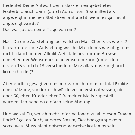
t
r
Bedeutet Deine Antwort denn, dass ein eingebettetes
a
Footerbild auch dann (durch Aufruf vom Spamfilter) als
g
angezeigt in meinen Statistiken auftaucht, wenn es gar nicht
angezeigt wurde?
Das war ja auch eine Frage von mir?
Hast Du eine Aufstellung, bei welchen Mail-Clients es wie ist?
Ich vermute, eine Aufstellung welche Mailclients wie oft gibt es
nicht,, da ich in den Allinkl Webstatistics nur die Browser
einsehen der Websitebesuche einsehen kann (unter den
ersten 15 sind da 13 verschiedene Moziallas, das klingt auch
komisch oder)?
Aber ehrlich gesagt geht es mir gar nicht um eine total Exakte
einschätzung, sondern ich würde gerne erstmal wissen, ob
eher 60, eher 10, oder eher 2 % meiner Mails zugestellt
wurden. Ich habe da einfach keine Ahnung.
Und weisst Du, wo ich mehr Informationen zu all diesen Fragen
finde? Egal ob Buch, anderes Forum, FAcebookgruppe oder
sonst was. Muss nicht notwendigerweise kostenlos sein.