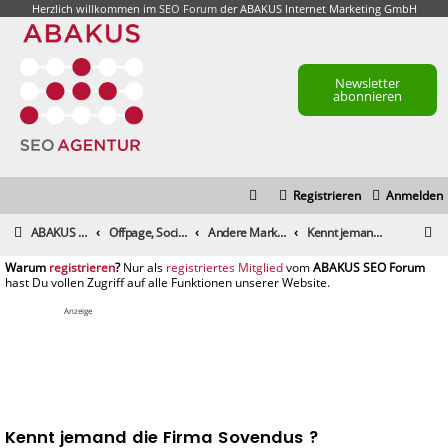
Herzlich willkommen im
SEO Forum
der ABAKUS Internet Marketing GmbH
Newsletter
abonnieren
Registrieren
Anmelden
S
ABAKUS Foren-Übersicht
Offpage, Social Media, Tools und andere Maßnahmen
Andere Marketingmaßnahmen und Webpromotion
Kennt jemand die Firma Sovendus ?
u
registrieren
registriertes Mitglied
c
h
Anzeige
e
Kennt jemand die Firma Sovendus ?