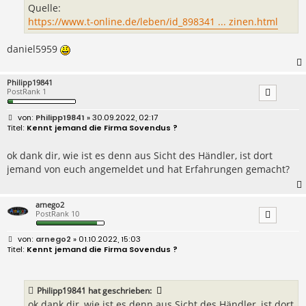
Quelle:
https://www.t-online.de/leben/id_898341 ... zinen.html
daniel5959
Philipp19841
PostRank 1
B
Philipp19841
» 30.09.2022, 02:17
e
Kennt jemand die Firma Sovendus ?
i
t
r
ok dank dir, wie ist es denn aus Sicht des Händler, ist dort
a
jemand von euch angemeldet und hat Erfahrungen gemacht?
g
arnego2
PostRank 10
B
arnego2
» 01.10.2022, 15:03
e
Kennt jemand die Firma Sovendus ?
i
t
r
a
Philipp19841
hat geschrieben:
g
ok dank dir, wie ist es denn aus Sicht des Händler, ist dort