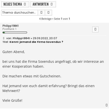
Neues Thema
Antworten
Suche
Erweiterte Suche
4 Beiträge • Seite
1
von
1
Philipp19841
PostRank 1
B
Philipp19841
» 29.09.2022, 20:07
e
Kennt jemand die Firma Sovendus ?
i
t
r
Guten Abend,
a
g
bei uns hat die Firma Sovendus angefragt, ob wir interesse an
einer Kooperation haben.
Die machen etwas mit Gutscheinen.
Hat jemand von euch damit erfahrung? Bringt das einen
Mehrwert?
Viele Grüße!