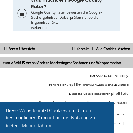
Was macht ein Google Quality
Rater?
Google Quality Rater bewerten die Google-
Suchergebnisse. Dabei prüfen sie, ob die
Ergebnisse für...
weiterlesen
Foren-Übersicht
Kontakt
Alle Cookies löschen
zum ABAKUS Archiv Andere Marketingmaßnahmen und Webpromotion
Ian Bradley
Flat Style by
phpBB
Powered by
® Forum Software © phpBB Limited
phpBB.de
Deutsche Übersetzung durch
Datenschutz
Nutzungsbedingungen
Impressum
|
|
Diese Website nutzt Cookies, um dir den
|
|
|
|
SEO Agentur
SEO Blog
SEO Online Tools
SEO Dienstleistungen
bestmöglichen Komfort bei der Nutzung zu
|
|
|
|
SEO Workshops
SEO Beratung
Backlinks kaufen
SEO Audit
bieten.
Mehr erfahren
|
SEO Tools gratis
SEO-Konkurrenzanalyse