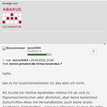
Anzeige von:
daniel5959
PostRank 9
B
daniel5959
» 29.09.2022, 21:26
e
Kennt jemand die Firma Sovendus ?
i
t
r
Hallo,
a
g
wie es für Gutscheinanbieter ist, das weis ich nicht.
Als Kunde bei Online-Apotheken nehme ich ab und zu
Papiertaschentücher oder ähnliches, aber keine kostenlose
Zeitschriften-Abos mit Versandkosten, auch keine Gratis-
Apotheken-Zeitschriften - wäre nur Altpapier, da man die Infos