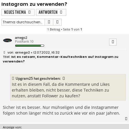
Instagram zu verwenden?
Neues Thema
Antworten
Suche
Erweiterte Suche
1 Beitrag • Seite
1
von
1
arnego2
PostRank 10
B
arnego2
» 12.07.2022, 16:32
e
Ist es ratsam, Kommentar-Kauftechniken auf Instagram zu
i
verwenden?
t
r
a
g
Upgram25
hat geschrieben:
Ist es in diesem Fall, da die Kommentare und Likes
erhalten bleiben, nicht besser, diese Techniken zu
nutzen, anstatt Follower zu kaufen?
Sicher ist es besser. Nur mühseligen und die Instagrammer
folgen schon länger micht so zurück wie vor ein paar Jahren.
Anzeige von: