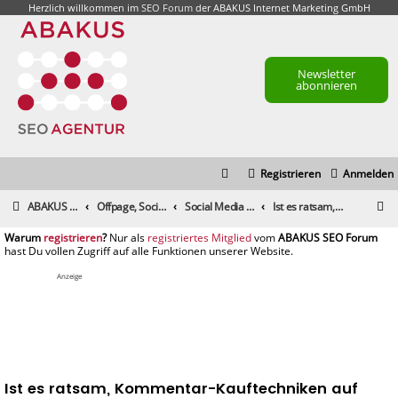
Herzlich willkommen im
SEO Forum
der ABAKUS Internet Marketing GmbH
Newsletter
abonnieren
Registrieren
Anmelden
S
ABAKUS Foren-Übersicht
Offpage, Social Media, Tools und andere Maßnahmen
Social Media & Content-Marketing
Ist es ratsam, Kommentar-Kauftechniken auf Instagram zu verwenden?
u
registrieren
registriertes Mitglied
c
h
Anzeige
e
Ist es ratsam, Kommentar-Kauftechniken auf