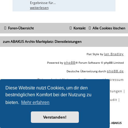
Ergebnisse für...
weiterlesen
Foren-Übersicht
Kontakt
Alle Cookies löschen
zum ABAKUS Archiv Marktplatz: Dienstleistungen
Ian Bradley
Flat Style by
phpBB
Powered by
® Forum Software © phpBB Limited
phpBB.de
Deutsche Übersetzung durch
Datenschutz
Nutzungsbedingungen
Impressum
|
|
Diese Website nutzt Cookies, um dir den
|
|
|
|
SEO Agentur
SEO Blog
SEO Online Tools
SEO Dienstleistungen
bestmöglichen Komfort bei der Nutzung zu
|
|
|
|
SEO Workshops
SEO Beratung
Backlinks kaufen
SEO Audit
bieten.
Mehr erfahren
|
SEO Tools gratis
SEO-Konkurrenzanalyse
Verstanden!
Sie lesen gerade:
[S] Suche einen Texter für das Umschreiben eines Textes - ABAKUS