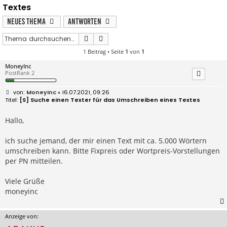
Textes
Neues Thema
Antworten
Suche
Erweiterte Suche
1 Beitrag • Seite
1
von
1
MoneyInc
PostRank 2
B
MoneyInc
» 16.07.2021, 09:26
e
[S] Suche einen Texter für das Umschreiben eines Textes
i
t
r
Hallo,
a
g
ich suche jemand, der mir einen Text mit ca. 5.000 Wörtern
umschreiben kann. Bitte Fixpreis oder Wortpreis-Vorstellungen
per PN mitteilen.
Viele Grüße
moneyinc
Anzeige von: