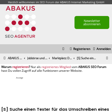
Herzlich willkommen im
SEO Forum
der ABAKUS Internet Marketing GmbH
Newsletter
abonnieren
Registrieren
Anmelden
S
ABAKUS Foren-Übersicht
Jobbörse und Marktplatz
Marktplatz: Dienstleistungen
[S] Suche einen Texter für das Umschreiben eines Textes
u
registrieren
registriertes Mitglied
c
h
Anzeige
e
[S] Suche einen Texter für das Umschreiben eines