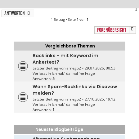
Antworten
1 Beitrag • Seite
1
von
1
FORENÜBERSICHT
Vergleichbare Themen
Backlinks - mit Keyword im
Ankertext?
Letzter Beitrag von
arnego2
«
29.07.2026, 00:53
Verfasst in
Ich hab' da mal 'ne Frage
Antworten:
5
Wann Spam-Backlinks via Disavow
melden?
Letzter Beitrag von
arnego2
«
27.10.2025, 19:12
Verfasst in
Ich hab' da mal 'ne Frage
Antworten:
1
Neueste Blogbeiträge