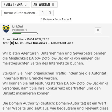
Neues Thema
Antworten
Suche
Erweiterte Suche
1 Beitrag • Seite
1
von
1
LinkOwl
PostRank 4
B
LinkOwl
» 15.04.2021, 12:55
e
[B] Must-Have Backlinks - Rabattaktion !
i
t
r
Wir bieten Agenturen, Unternehmen und Gewerbetreibenden
a
die Möglichkeit DA 60+ Dofollow-Backlinks von einigen der
g
meistbesuchten Seiten des Internets zu buchen.
Steigern Sie Ihren organischen Traffic, indem Sie die Autorität
innerhalb Ihrer Branche werden.
Wir können Sie mit leistungsstarken DA 60+ Dofollow-Backlinks
versorgen, damit Sie Ihre Konkurrenz übertreffen und den
Umsatz maximieren können.
Die Domain Authority (deutsch: Domain-Autorität) ist ein Wert
einer Website und sagt aus, wie bedeutsam und relevant diese