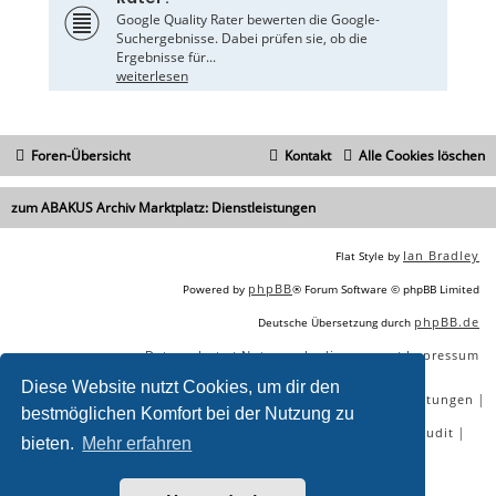
Google Quality Rater bewerten die Google-
Suchergebnisse. Dabei prüfen sie, ob die
Ergebnisse für...
weiterlesen
Foren-Übersicht
Kontakt
Alle Cookies löschen
zum ABAKUS Archiv Marktplatz: Dienstleistungen
Ian Bradley
Flat Style by
phpBB
Powered by
® Forum Software © phpBB Limited
phpBB.de
Deutsche Übersetzung durch
Datenschutz
Nutzungsbedingungen
Impressum
|
|
Diese Website nutzt Cookies, um dir den
|
|
|
|
SEO Agentur
SEO Blog
SEO Online Tools
SEO Dienstleistungen
bestmöglichen Komfort bei der Nutzung zu
|
|
|
|
SEO Workshops
SEO Beratung
Backlinks kaufen
SEO Audit
bieten.
Mehr erfahren
|
SEO Tools gratis
SEO-Konkurrenzanalyse