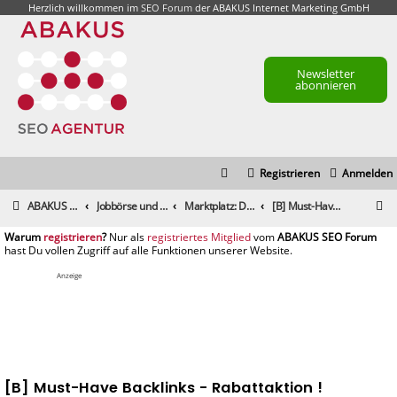
Herzlich willkommen im
SEO Forum
der ABAKUS Internet Marketing GmbH
Newsletter
abonnieren
Registrieren
Anmelden
S
ABAKUS Foren-Übersicht
Jobbörse und Marktplatz
Marktplatz: Dienstleistungen
[B] Must-Have Backlinks - Rabattaktion !
u
registrieren
registriertes Mitglied
c
h
Anzeige
e
[B] Must-Have Backlinks - Rabattaktion !