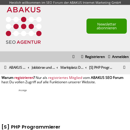
Herzlich willkommen im
SEO Forum
der ABAKUS Internet Marketing GmbH
Newsletter
abonnieren
Registrieren
Anmelden
S
ABAKUS Foren-Übersicht
Jobbörse und Marktplatz
Marktplatz: Dienstleistungen
[S] PHP Programmierer
u
registrieren
registriertes Mitglied
c
h
Anzeige
e
[S] PHP Programmierer