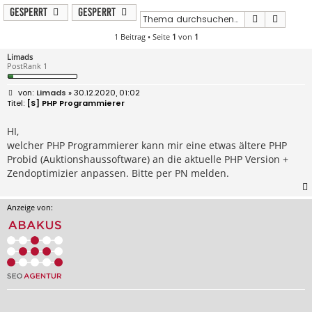
Gesperrt
Gesperrt
Suche
Erweit
1 Beitrag • Seite
1
von
1
Limads
PostRank 1
B
Limads
» 30.12.2020, 01:02
e
[S] PHP Programmierer
i
t
r
HI,
a
welcher PHP Programmierer kann mir eine etwas ältere PHP
g
Probid (Auktionshaussoftware) an die aktuelle PHP Version +
Zendoptimizier anpassen. Bitte per PN melden.
Anzeige von: