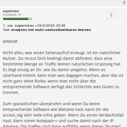
supervisior
PostRank 10
B
supervisior
» 09.10.2020, 20:43
e
Analytics mit nicht nachvollziehbaren Werten
i
t
r
@RetoR
a
g
Nicht alles, was einen Seitenaufruf erzeugt, ist ein natürlicher
Nutzer. Du musst Dich bedingt damit abfinden, dass eine
bestimmte Menge an Traffic keinen natürlichen Ursprung hat.
Es liegt einzig an Dir, wie Du damit umgehst. Wenn es
überhand nimmt, kann man was dagegen machen, aber das ist
nicht ganz ohne Risiko, wenn man nicht über die
entsprechende Software verfügt das Schlechte vom Guten zu
trennen.
Zum sporadischen überprüfen und wenn Du keine
entsprechende Software wie Matomo hast, kann Dir die
access_log sehr viele Infos geben. Wenn Du einen Verdachtsfall
hast, dann nimm Notepad++ und suche damit nach der IP
Adresse. Die Treffer sind dann auffällig, wenn dieser "Nutzer"