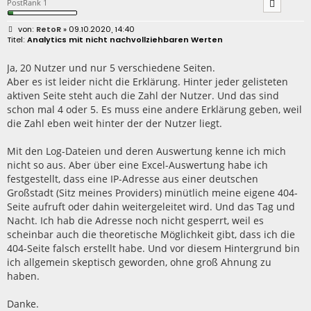
PostRank 1
B
RetoR
» 09.10.2020, 14:40
e
Analytics mit nicht nachvollziehbaren Werten
i
t
r
Ja, 20 Nutzer und nur 5 verschiedene Seiten.
a
Aber es ist leider nicht die Erklärung. Hinter jeder gelisteten
g
aktiven Seite steht auch die Zahl der Nutzer. Und das sind
schon mal 4 oder 5. Es muss eine andere Erklärung geben, weil
die Zahl eben weit hinter der der Nutzer liegt.
Mit den Log-Dateien und deren Auswertung kenne ich mich
nicht so aus. Aber über eine Excel-Auswertung habe ich
festgestellt, dass eine IP-Adresse aus einer deutschen
Großstadt (Sitz meines Providers) minütlich meine eigene 404-
Seite aufruft oder dahin weitergeleitet wird. Und das Tag und
Nacht. Ich hab die Adresse noch nicht gesperrt, weil es
scheinbar auch die theoretische Möglichkeit gibt, dass ich die
404-Seite falsch erstellt habe. Und vor diesem Hintergrund bin
ich allgemein skeptisch geworden, ohne groß Ahnung zu
haben.
Danke.