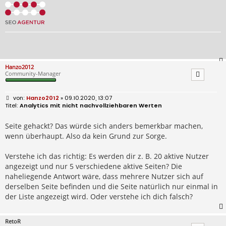
Hanzo2012
Community-Manager
B
Hanzo2012
» 09.10.2020, 13:07
e
Analytics mit nicht nachvollziehbaren Werten
i
t
r
Seite gehackt? Das würde sich anders bemerkbar machen,
a
wenn überhaupt. Also da kein Grund zur Sorge.
g
Verstehe ich das richtig: Es werden dir z. B. 20 aktive Nutzer
angezeigt und nur 5 verschiedene aktive Seiten? Die
naheliegende Antwort wäre, dass mehrere Nutzer sich auf
derselben Seite befinden und die Seite natürlich nur einmal in
der Liste angezeigt wird. Oder verstehe ich dich falsch?
RetoR