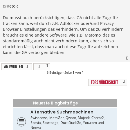
t
r
@RetoR
a
g
Du musst auch berücksichtigen, dass GA nicht alle Zugriffe
tracken kann, weil durch z.B. Adblocker oder/und Privacy
Browser Einstellungen das verhindern. Um das zu verhindern
braucht es eine andere Software, wie z.B. Matomo, das es
standardmäßig auch nicht verhindern kann, aber sich so
einrichten lässt, dass man auch diese Zugriffe aufzeichnen
kann, die GA verborgen bleiben.
Antworten
6 Beiträge • Seite
1
von
1
FORENÜBERSICHT
Neueste Blogbeiträge
Alternative Suchmaschinen
Swisscows, MetaGer, Qwant, Mojeek, Carrot2,
Ecosia, Startpage, DuckDuckGo, You.com und
Neeva