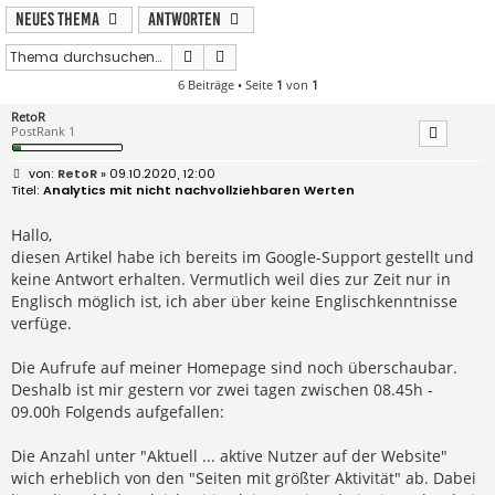
Neues Thema
Antworten
Suche
Erweiterte Suche
6 Beiträge • Seite
1
von
1
RetoR
PostRank 1
B
RetoR
» 09.10.2020, 12:00
e
Analytics mit nicht nachvollziehbaren Werten
i
t
r
Hallo,
a
diesen Artikel habe ich bereits im Google-Support gestellt und
g
keine Antwort erhalten. Vermutlich weil dies zur Zeit nur in
Englisch möglich ist, ich aber über keine Englischkenntnisse
verfüge.
Die Aufrufe auf meiner Homepage sind noch überschaubar.
Deshalb ist mir gestern vor zwei tagen zwischen 08.45h -
09.00h Folgends aufgefallen:
Die Anzahl unter "Aktuell ... aktive Nutzer auf der Website"
wich erheblich von den "Seiten mit größter Aktivität" ab. Dabei