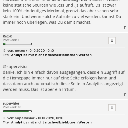
keine statische Sourcen wie .css und .js aufruft. Ds ist zwar
kein 100% eindeutiges Merkmal, grenzt das aber schon sehr
stark ein. Und wenn solche Aufrufe zu viel werden, kannst Du
immer noch überlegen, was Du damit machst.
RetoR
PostRank 1
B
RetoR
» 10.10.2020, 10:10
e
Analytics mit nicht nachvollziehbaren Werten
i
t
r
@supervisior
a
danke. Ich bin einfach davon ausgegangen, dass ein Zugriff auf
g
die Homepage immer nur auf eine Seite erfolgen kann und
dass dann auch automatisch diese Seite in Analytics angezeigt
werden muss. Das ist aber ein Irrtum.
supervisior
PostRank 10
B
supervisior
» 10.10.2020, 10:16
e
Analytics mit nicht nachvollziehbaren Werten
i