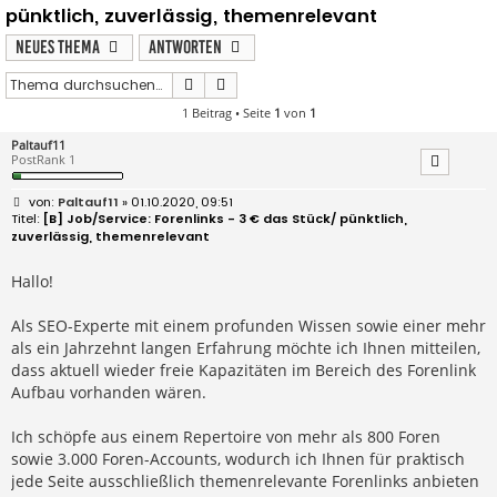
pünktlich, zuverlässig, themenrelevant
Neues Thema
Antworten
Suche
Erweiterte Suche
1 Beitrag • Seite
1
von
1
Paltauf11
PostRank 1
B
Paltauf11
» 01.10.2020, 09:51
e
[B] Job/Service: Forenlinks - 3 € das Stück/ pünktlich,
i
zuverlässig, themenrelevant
t
r
a
Hallo!
g
Als SEO-Experte mit einem profunden Wissen sowie einer mehr
als ein Jahrzehnt langen Erfahrung möchte ich Ihnen mitteilen,
dass aktuell wieder freie Kapazitäten im Bereich des Forenlink
Aufbau vorhanden wären.
Ich schöpfe aus einem Repertoire von mehr als 800 Foren
sowie 3.000 Foren-Accounts, wodurch ich Ihnen für praktisch
jede Seite ausschließlich themenrelevante Forenlinks anbieten