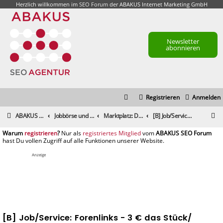
Herzlich willkommen im
SEO Forum
der ABAKUS Internet Marketing GmbH
Newsletter
abonnieren
Registrieren
Anmelden
S
ABAKUS Foren-Übersicht
Jobbörse und Marktplatz
Marktplatz: Dienstleistungen
[B] Job/Service: Forenlinks - 3 € das Stück/ pünktlich, zuverlässig, themenrelevant
u
registrieren
registriertes Mitglied
c
h
Anzeige
e
[B] Job/Service: Forenlinks - 3 € das Stück/