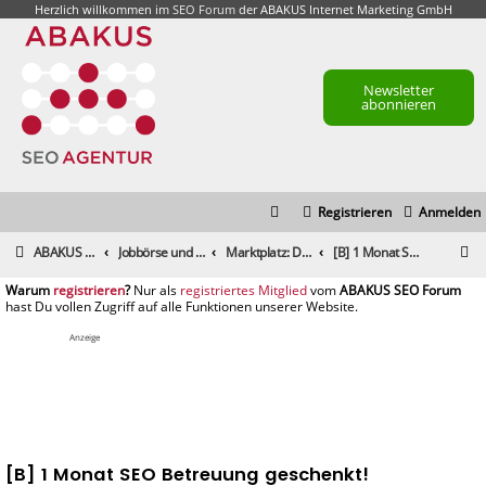
Herzlich willkommen im
SEO Forum
der ABAKUS Internet Marketing GmbH
Newsletter
abonnieren
Registrieren
Anmelden
S
ABAKUS Foren-Übersicht
Jobbörse und Marktplatz
Marktplatz: Dienstleistungen
[B] 1 Monat SEO Betreuung geschenkt!
u
registrieren
registriertes Mitglied
c
h
Anzeige
e
[B] 1 Monat SEO Betreuung geschenkt!