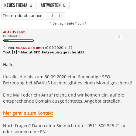
Neues Thema
Antworten
Suche
Erweiterte Suche
1 Beitrag • Seite
1
von
1
ABAKUS Team
PostRank 2
B
ABAKUS Team
» 10.09.2020, 11:27
e
[B] 1 Monat SEO Betreuung geschenkt!
i
t
r
Hallo,
a
g
für alle, die bis zum 30.09.2020 eine 6-monatige SEO-
Betreuung bei ABAKUS buchen, gibt es einen Monat geschenkt!
Eine Mail oder ein Anruf reicht, und wir können ein, auf die
entsprechende Domain ausgerichtetes, Angebot erstellen.
hier geht´s zum Kontakt
Noch Fragen? Dann rufen Sie mich unter 0511 300 325 21 an
oder senden eine PN.